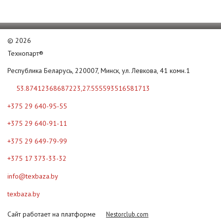
©
2026
Технопарт®
Республика Беларусь, 220007, Минск, ул. Левкова, 41 комн.1
53.87412368687223,27.555593516581713
+375 29 640-95-55
+375 29 640-91-11
+375 29 649-79-99
+375 17 373-33-32
info@texbaza.by
texbaza.by
Сайт работает на платформе
Nestorclub.com