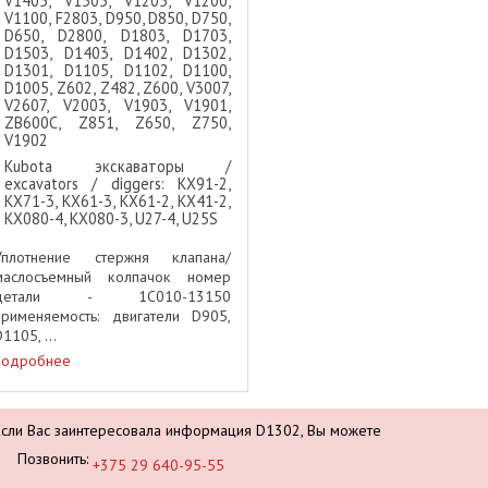
V1405, V1305, V1205, V1200,
V1100, F2803, D950, D850, D750,
D650, D2800, D1803, D1703,
D1503, D1403, D1402, D1302,
D1301, D1105, D1102, D1100,
D1005, Z602, Z482, Z600, V3007,
V2607, V2003, V1903, V1901,
ZB600C, Z851, Z650, Z750,
V1902
Kubota экскаваторы /
excavators / diggers: KX91-2,
KX71-3, KX61-3, KX61-2, KX41-2,
KX080-4, KX080-3, U27-4, U25S
Уплотнение стержня клапана/
маслосъемный колпачок номер
детали - 1C010-13150
применяемость: двигатели D905,
1105, ...
подробнее
Если Вас заинтересовала информация D1302, Вы можете
Позвонить:
+375 29 640-95-55