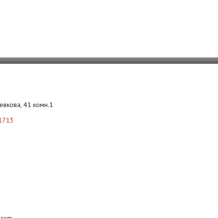
Левкова, 41 комн.1
1713
b.com