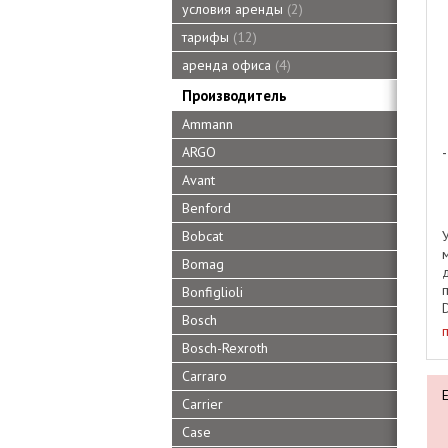
условия аренды
2
тарифы
12
аренда офиса
4
Производитель
Ammann
ARGO
Avant
Benford
Bobcat
Bomag
Bonfiglioli
D
Bosch
Bosch-Rexroth
Carraro
Carrier
Case