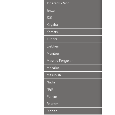
Ingersoll-Rand
Isuzu
JCB
Kayaba
Komatsu
Kubota
Liebherr
Manitou
Massey Ferguson
Mecalac
Mitsubishi
Nachi
NGK
Perkins
Rexroth
Rioned