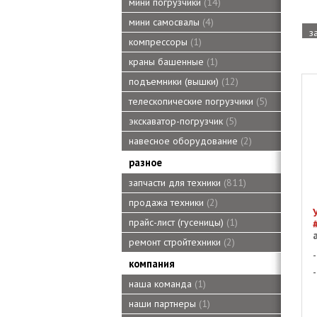
мини погрузчики
14
мини самосвалы
4
з
компрессоры
1
краны башенные
1
подъемники (вышки)
12
телескопические погрузчики
5
экскаватор-погрузчик
5
навесное оборудование
2
разное
запчасти для техники
811
продажа техники
2
прайс-лист (гусеницы)
1
ремонт стройтехники
2
компания
наша команда
1
наши партнеры
1