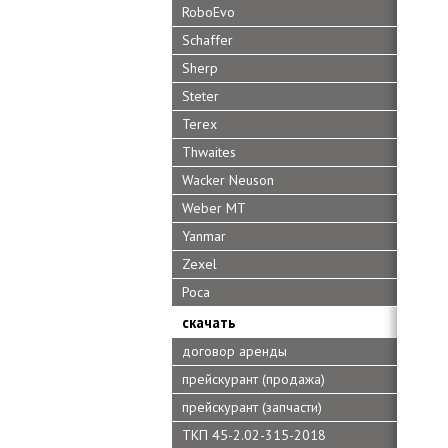
RoboEvo
Schaffer
Sherp
Steter
Terex
Thwaites
Wacker Neuson
Weber MT
Yanmar
Zexel
Роса
скачать
договор аренды
прейскурант (продажа)
прейскурант (запчасти)
ТКП 45-2.02-315-2018