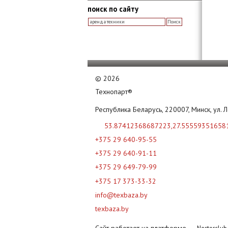
поиск по сайту
©
2026
Технопарт®
Республика Беларусь, 220007, Минск, ул. 
53.87412368687223,27.55559351658
+375 29 640-95-55
+375 29 640-91-11
+375 29 649-79-99
+375 17 373-33-32
info@texbaza.by
texbaza.by
Сайт работает на платформе
Nestorclu