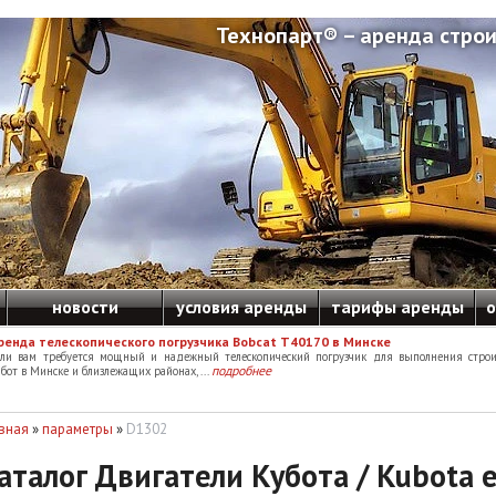
Технопарт® – аренда строи
новости
условия аренды
тарифы аренды
о
ренда телескопического погрузчика Bobcat T40170 в Минске
сли вам требуется мощный и надежный телескопический погрузчик для выполнения строи
подробнее
бот в Минске и близлежащих районах, ...
вная
»
параметры
»
D1302
аталог Двигатели Кубота / Kubota 