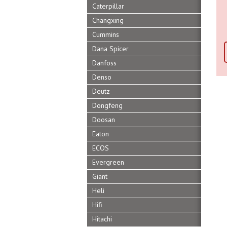
Caterpillar
Changxing
Cummins
Dana Spicer
Danfoss
Denso
Deutz
Dongfeng
Doosan
Eaton
ECOS
Evergreen
Giant
Heli
Hifi
Hitachi