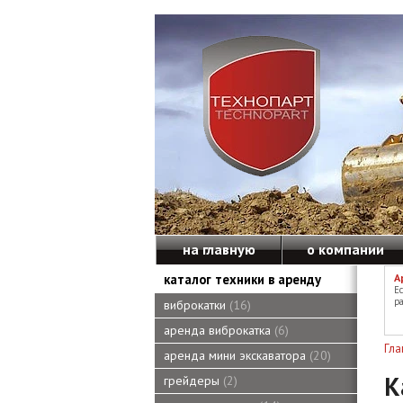
на главную
о компании
каталог техники в аренду
А
Е
ра
виброкатки
16
аренда виброкатка
6
Гла
аренда мини экскаватора
20
К
грейдеры
2