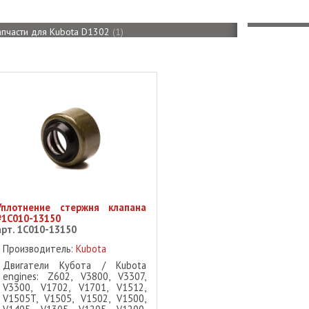
апчасти для Kubota D1302
1
Уплотнение стержня клапана
#1C010-13150
арт. 1C010-13150
Производитель:
Kubota
Двигатели Кубота / Kubota
engines: Z602, V3800, V3307,
V3300, V1702, V1701, V1512,
V1505T, V1505, V1502, V1500,