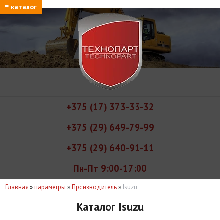
≡ каталог
+375 (17) 373-33-32
+375 (29) 649-79-99
+375 (29) 640-91-11
Пн-Пт 9:00-17:00
Главная
»
параметры
»
Производитель
»
Isuzu
Каталог Isuzu