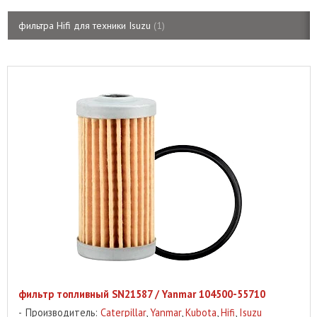
фильтра Hifi для техники Isuzu
1
фильтр топливный SN21587 / Yanmar 104500-55710
Производитель:
Caterpillar
,
Yanmar
,
Kubota
,
Hifi
,
Isuzu