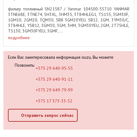
фильтр топливный SN21587 / Yanmar 104500-55710 YANMAR
3TNE68E, 3TNE74, 5H3XL, 3HM35, 3T84HLEG1, TS155, 3GM30F,
1GM10, 2GM20, 3QM30, SB8 3GM20YEU, SB12, 1GM, 3YM30/C,
3T84HLE, YSB12, 3GM30, 3GM, 3HM, 3GM30YEU, 2GM, 2T75HLE,
TS130, 3GM30FYEU, 3GMF, ...
подробнее
Если Вас заинтересовала информация isuzu, Вы можете
Позвонить:
+375 29 640-95-55
+375 29 640-91-11
+375 29 649-79-99
+375 17 373-33-32
Отправить запрос сейчас