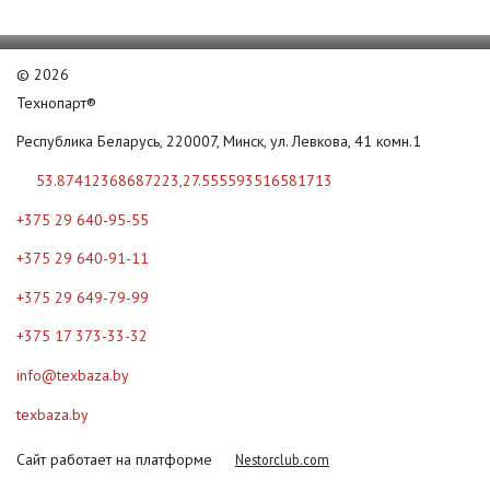
©
2026
Технопарт®
Республика Беларусь, 220007, Минск, ул. Левкова, 41 комн.1
53.87412368687223,27.555593516581713
+375 29 640-95-55
+375 29 640-91-11
+375 29 649-79-99
+375 17 373-33-32
info@texbaza.by
texbaza.by
Сайт работает на платформе
Nestorclub.com