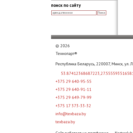
поиск по сайту
©
2026
Технопарт®
Республика Беларусь, 220007, Минск, ул. 
53.87412368687223,27.55559351658
+375 29 640-95-55
+375 29 640-91-11
+375 29 649-79-99
+375 17 373-33-32
info@texbaza.by
texbaza.by
Сайт работает на платформе
Nestorclu