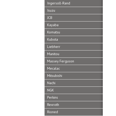
Ingersoll-Rand
Isuzu
JCB
Kayaba
Komatsu
Kubota
Liebherr
Manitou
Massey Ferguson
Mecalac
Mitsubishi
Nachi
NGK
Perkins
Rexroth
Rioned