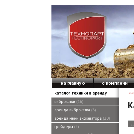
на главную
о компании
каталог техники в аренду
Гла
виброкатки
16
К
аренда виброкатка
6
аренда мини экскаватора
20
з
грейдеры
2