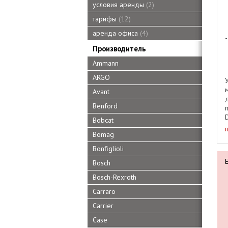
условия аренды
2
тарифы
12
аренда офиса
4
Производитель
Ammann
ARGO
Avant
Benford
D
Bobcat
Bomag
Bonfiglioli
Bosch
Bosch-Rexroth
Carraro
Carrier
Case