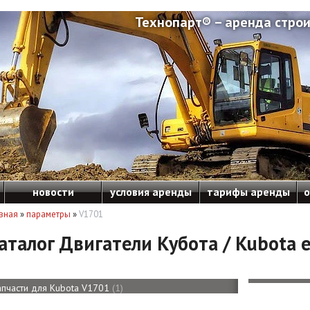
Технопарт® – аренда строи
новости
условия аренды
тарифы аренды
о
вная
»
параметры
»
V1701
аталог Двигатели Кубота / Kubota 
апчасти для Kubota V1701
1