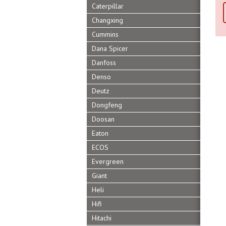
Caterpillar
Changxing
Cummins
Dana Spicer
Danfoss
Denso
Deutz
Dongfeng
Doosan
Eaton
ECOS
Evergreen
Giant
Heli
Hifi
Hitachi