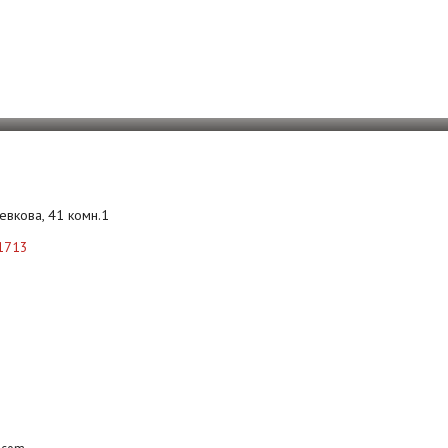
Левкова, 41 комн.1
1713
b.com