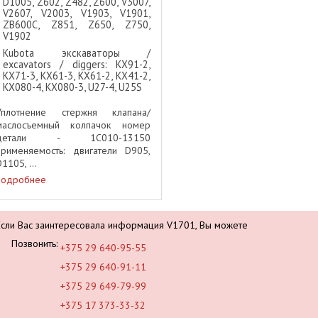
D1005, Z602, Z482, Z600, V3007,
V2607, V2003, V1903, V1901,
ZB600C, Z851, Z650, Z750,
V1902
Kubota экскаваторы /
excavators / diggers: KX91-2,
KX71-3, KX61-3, KX61-2, KX41-2,
KX080-4, KX080-3, U27-4, U25S
Уплотнение стержня клапана/
маслосъемный колпачок номер
детали - 1C010-13150
применяемость: двигатели D905,
1105, ...
подробнее
Если Вас заинтересовала информация V1701, Вы можете
Позвонить:
+375 29 640-95-55
+375 29 640-91-11
+375 29 649-79-99
+375 17 373-33-32