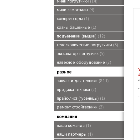
мини погрузчики
14
мини самосвалы
4
компрессоры
1
краны башенные
1
подъемники (вышки)
12
телескопические погрузчики
5
экскаватор-погрузчик
5
навесное оборудование
2
разное
запчасти для техники
811
продажа техники
2
прайс-лист (гусеницы)
1
ремонт стройтехники
2
компания
наша команда
1
наши партнеры
1