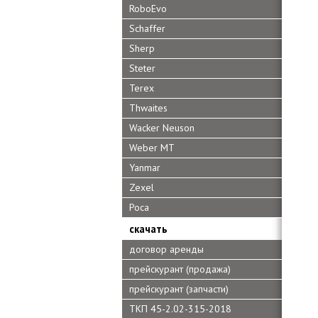
RoboEvo
Schaffer
Sherp
Steter
Terex
Thwaites
Wacker Neuson
Weber MT
Yanmar
Zexel
Роса
скачать
договор аренды
прейскурант (продажа)
прейскурант (запчасти)
ТКП 45-2.02-315-2018