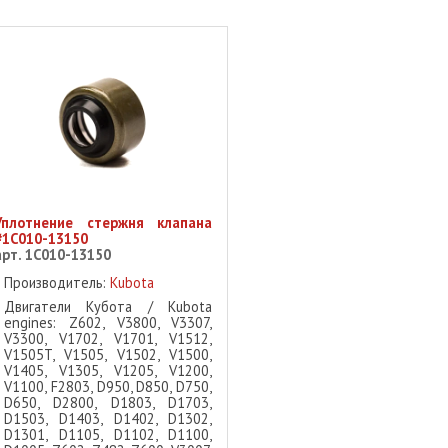
Уплотнение стержня клапана
#1C010-13150
арт. 1C010-13150
Производитель:
Kubota
Двигатели Кубота / Kubota
engines: Z602, V3800, V3307,
V3300, V1702, V1701, V1512,
V1505T, V1505, V1502, V1500,
V1405, V1305, V1205, V1200,
V1100, F2803, D950, D850, D750,
D650, D2800, D1803, D1703,
D1503, D1403, D1402, D1302,
D1301, D1105, D1102, D1100,