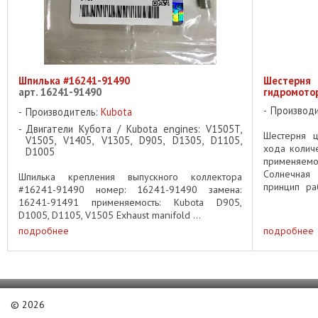
Шпилька #16241-91490
Шестерн
арт. 16241-91490
гидромотор
Производ
Производитель:
Kubota
Двигатели Кубота / Kubota engines: V1505T,
Шестерня ц
V1505, V1405, V1305, D905, D1305, D1105,
хода количе
D1005
применяемо
Солнечная 
Шпилька крепления выпускного коллектора
принцип ра
#16241-91490 номер: 16241-91490 замена:
чтобы прави
16241-91491 применяемость: Kubota D905,
D1005, D1105, V1505 Exhaust manifold ...
подробнее
подробнее
©
2026