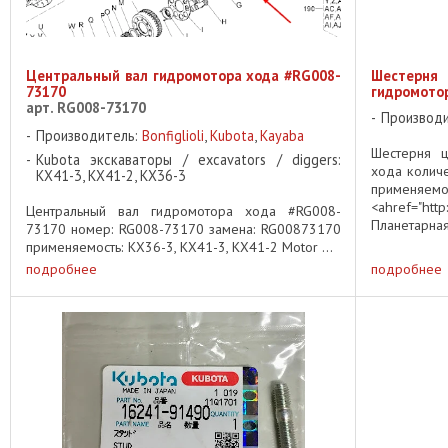
Центральный вал гидромотора хода #RG008-
Шестерн
73170
гидромотор
арт. RG008-73170
Производ
Производитель:
Bonfiglioli
,
Kubota
,
Kayaba
Шестерня ц
Kubota экскаваторы / excavators / diggers:
хода количе
KX41-3, KX41-2, KX36-3
применяемо
<ahref="ht
Центральный вал гидромотора хода #RG008-
Планетарна
73170 номер: RG008-73170 замена: RG00873170
планетарной
применяемость: KX36-3, KX41-3, KX41-2 Motor ...
подробнее
подробнее