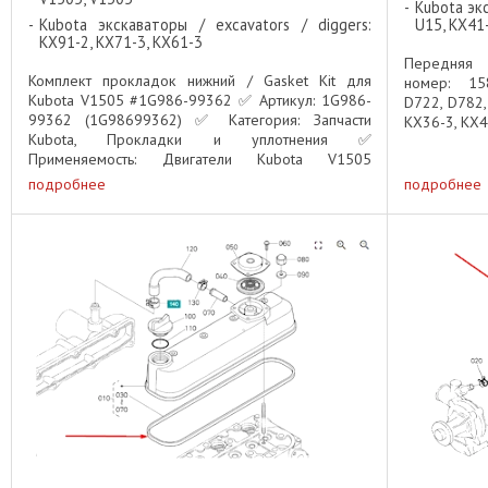
Kubota экс
Kubota экскаваторы / excavators / diggers:
U15, KX41-
KX91-2, KX71-3, KX61-3
Передняя 
Комплект прокладок нижний / Gasket Kit для
номер: 15
Kubota V1505 #1G986-99362 ✅ Артикул: 1G986-
D722, D782,
99362 (1G98699362) ✅ Категория: Запчасти
KX36-3, KX41
Kubota, Прокладки и уплотнения ✅
Применяемость: Двигатели Kubota V1505
Описание: Оригинальный комплект нижних
подробнее
подробнее
прокладок ...