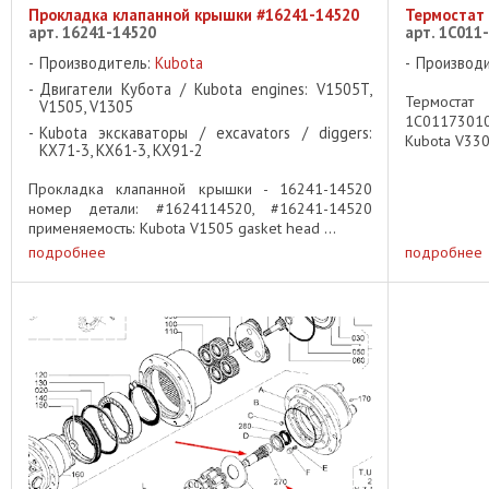
Прокладка клапанной крышки #16241-14520
Термостат
арт. 16241-14520
арт. 1C011
Производитель:
Kubota
Производ
Двигатели Кубота / Kubota engines: V1505T,
Термоста
V1505, V1305
1C0117301
Kubota экскаваторы / excavators / diggers:
Kubota V330
KX71-3, KX61-3, KX91-2
Прокладка клапанной крышки - 16241-14520
номер детали: #1624114520, #16241-14520
применяемость: Kubota V1505 gasket head ...
подробнее
подробнее