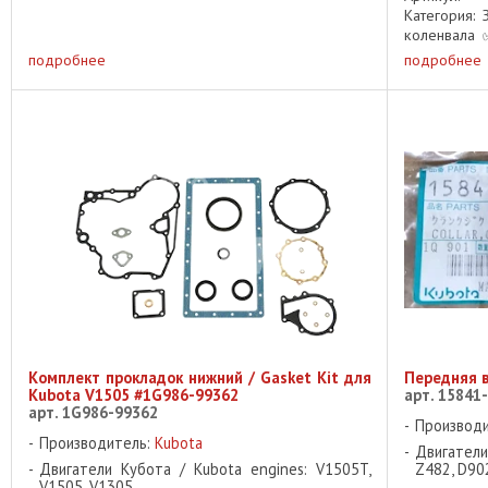
Категория: 
коленвала 
V1505 Описа
подробнее
подробнее
Комплект прокладок нижний / Gasket Kit для
Передняя в
Kubota V1505 #1G986-99362
арт. 15841
арт. 1G986-99362
Производ
Производитель:
Kubota
Двигател
Двигатели Кубота / Kubota engines: V1505T,
Z482, D90
V1505, V1305