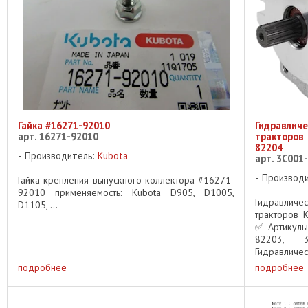
Гайка #16271-92010
Гидравличе
арт. 16271-92010
тракторов
82204
Производитель:
Kubota
арт. 3C001
Производ
Гайка крепления выпускного коллектора #16271-
92010 применяемость: Kubota D905, D1005,
Гидравличе
D1105, ...
тракторов 
✅ Артикулы
82203, 
Гидравли
Применяемо
подробнее
подробнее
M85 ...