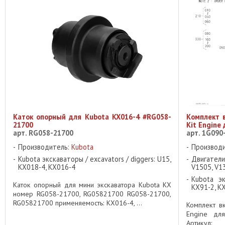
Каток опорный для Kubota KX016-4 #RG058-
Комплект 
21700
Kit Engine
арт. RG058-21700
арт. 1G090
Производитель:
Kubota
Производ
Kubota экскаваторы / excavators / diggers: U15,
Двигатели
KX018-4, KX016-4
V1505, V1
Kubota эк
Каток опорный для мини экскаватора Kubota KX
KX91-2, K
номер RG058-21700, RG05821700 RG058-21700,
RG05821700 применяемость: KX016-4, ...
Комплект в
Engine дл
Артикул: