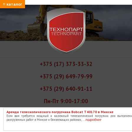
≡ каталог
+375 (17) 373-33-32
+375 (29) 649-79-99
+375 (29) 640-91-11
Пн-Пт 9:00-17:00
Аренда телескопического погрузчика Bobcat T40170 в Минске
Если вам требуется мощный и надежный телескопический погрузчик для выполнени
подробнее
разгрузочных работ в Минске и близлежащих районах, ...