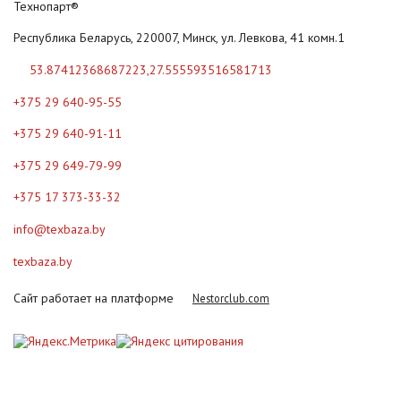
Технопарт®
Республика Беларусь, 220007, Минск, ул. Левкова, 41 комн.1
53.87412368687223,27.555593516581713
+375 29 640-95-55
+375 29 640-91-11
+375 29 649-79-99
+375 17 373-33-32
info@texbaza.by
texbaza.by
Сайт работает на платформе
Nestorclub.com