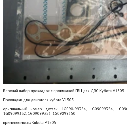
Верхний набор прокладок с прокладкой ГБЦ для ДВС Кубота V1505
Прокладки для двигателя кубота V1505
оригинальный номер детали: 1G090-99354, 1G09099354, 1G090
1G09099352, 1G09099353, 1G09099350
применяемость: Kubota V1505