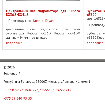
Центральный вал гидромотора для Kubota
Зубчатое к
KX36.3/KX41.3
63820
арт. 16813
Производитель:
Kubota
,
Kayaba
Производ
центральный вал гидромтора для мини
экскаватора Kubota KX36.3 Kubota KX41.3V
Зубчатое к
длинна = 94мм к-во шлицов - ...
63820 Kubot
подробнее
подробнее
©
2026
Технопарт®
Республика Беларусь, 220007, Минск, ул. Левкова, 41 комн.1
53.87412368687223,27.555593516581713
+375 29 640-95-55