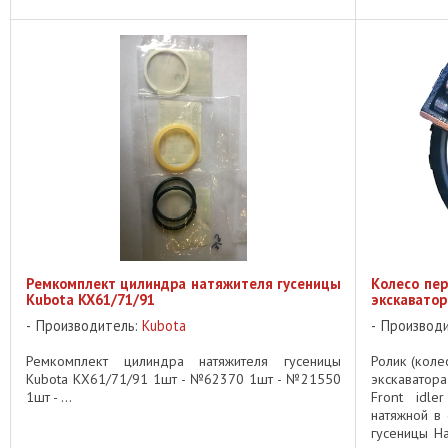
Ремкомплект цилиндра натяжителя гусеницы
Колесо пер
Kubota KX61/71/91
экскаватор
Производитель:
Kubota
Производ
Ремкомплект цилиндра натяжителя гусеницы
Ролик (коле
Kubota KX61/71/91 1шт - №62370 1шт - №21550
экскаватора
1шт - ...
Front idle
натяжной в
гусеницы На