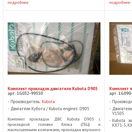
Kubota U25, 
подробнее
подробнее
Комплект прокладок двигателя Kubota D905
Комплект п
арт. 1G032-99350
арт. 1G090
Производитель:
Kubota
Производ
Двигатели Кубота / Kubota engines: D905
Двигатели
V1505
Комплект прокладок ДВС Kubota D905 c
Kubota эк
прокладкой головки блока (ГБЦ) и
KX71-3, K
маслосъемными колпачками, прокладки впускного