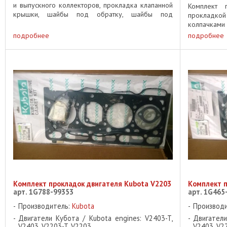
и выпускного коллекторов, прокладка клапанной
Комплект 
крышки, шайбы под обратку, шайбы под
прокладко
форсунки. ...
колпачками .
подробнее
подробнее
Комплект прокладок двигателя Kubota V2203
Комплект п
арт. 1G788-99353
арт. 1G465
Производитель:
Kubota
Производ
Двигатели Кубота / Kubota engines: V2403-T,
Двигатели
V2403, V2203-T, V2203
V2403, V2