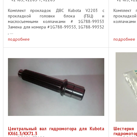
Комплект прокладок ДВС Kubota V2203 c
Комплект 
прокладкой головки блока (ГБЦ) и
прокладко
маслосъемными колпачками # 1G788-99353
колпачками .
Замена для номера #1G788-99353, 1G788-99352
, ...
подробнее
подробнее
Центральный вал гидромотора для Kubota
Шестерн
KX61.3/KX71.3
гидромотор