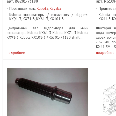
арт. RG201-73180
арт. RG108
Производитель:
Kubota
,
Kayaba
Производ
Kubota экскаваторы / excavators / diggers:
Kubota эк
KX91-3, KX71-3, KX61-3, KX101-3
KX41-3, K
центральный вал гидромтора для мини
Шестерня ц
экскаватора Kubota KX61-3 Kubota KX71-3 Kubota
хода номер
KX91-3 Kubota KX101-3 #RG201-73180 shaft ...
характерист
- 62 мм; пр
KX41-3V S
планетарной
подробнее
подробнее