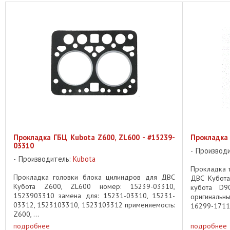
Прокладка ГБЦ Kubota Z600, ZL600 - #15239-
Прокладка 
03310
Производ
Производитель:
Kubota
Прокладка т
Прокладка головки блока цилиндров для ДВС
ДВС Кубота
Кубота Z600, ZL600 номер: 15239-03310,
кубота D9
1523903310 замена для: 15231-03310, 15231-
оригинальн
03312, 1523103310, 1523103312 применяемость:
16299-171
Z600, ...
1629917110,
подробнее
подробнее