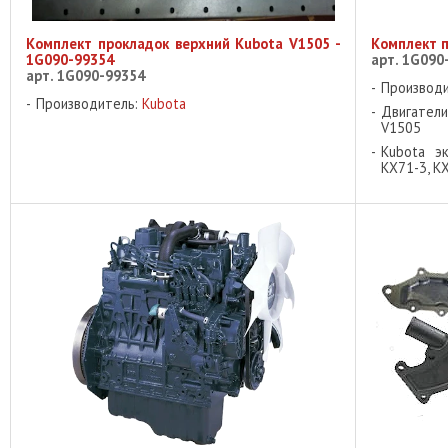
Комплект прокладок верхний Kubota V1505 -
Комплект п
1G090-99354
арт. 1G090
арт. 1G090-99354
Производ
Производитель:
Kubota
Двигатели
V1505
Kubota эк
KX71-3, K