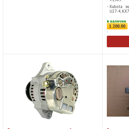
Kubota эк
U27-4, KX
в наличии
1 200
.
00
.