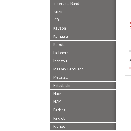
Ingersoll-Rand
Isuzu
JCB
Kayaba
Komatsu
Kubota
Liebherr
Manitou
Massey Ferguson
Mecalac
Mitsubishi
Nachi
NGK
Perkins
Rexroth
Rioned