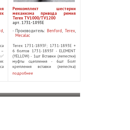
ня
Ремкомплект шестерни
x
механизма привода ремня
Terex TV1000/TV1200
арт. 1731-1893E
rd
,
Производитель:
Benford
,
Terex
,
Mecalac
са
Terex 1731-1893F; 1731-1893E +
 –
6 болтов 1731-1893F - ELEMENT
 ✅
(YELLOW) - 1шт Вставки (лепестки)
я:
муфты сцепления - 6шт Болт
са
крепления вставки (лепестка)
 ✅
муфты сцепления - 6шт
подробнее
ex
Ремкомплект механизма привода
е:
гидронасоса Terex TV1200
Ремкомплект механизма ...