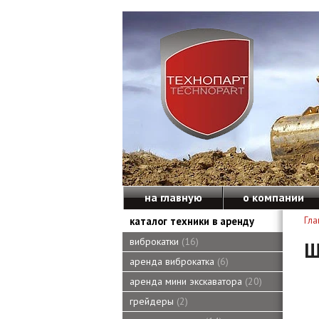
на главную
о компании
каталог техники в аренду
Гла
виброкатки
16
Ш
аренда виброкатка
6
аренда мини экскаватора
20
грейдеры
2