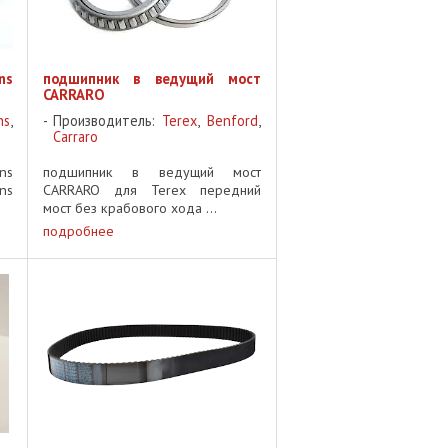
ns
подшипник в ведущий мост
CARRARO
ns
,
Производитель:
Terex
,
Benford
,
Carraro
ns
подшипник в ведущий мост
ns
CARRARO для Terex передний
мост без крабового хода ...
подробнее