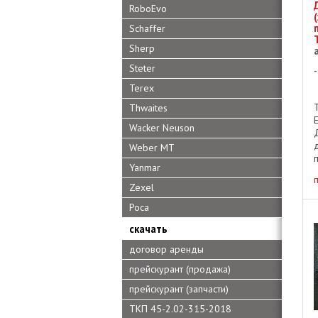
RoboEvo
Schaffer
Sherp
Steter
Terex
Thwaites
Wacker Neuson
Weber MT
Yanmar
Zexel
Роса
скачать
договор аренды
прейскурант (продажа)
прейскурант (запчасти)
ТКП 45-2.02-315-2018