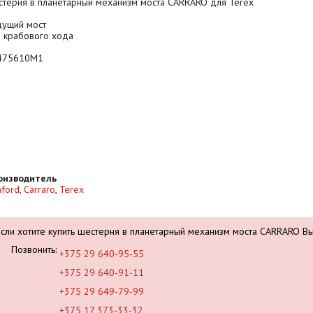
терня в планетарный механизм моста CARRARO для Terex
дущий мост
 крабового хода
475610M1
оизводитель
ford
,
Carraro
,
Terex
Если хотите купить шестерня в планетарный механизм моста CARRARO В
Позвонить:
+375 29 640-95-55
+375 29 640-91-11
+375 29 649-79-99
+375 17 373-33-32