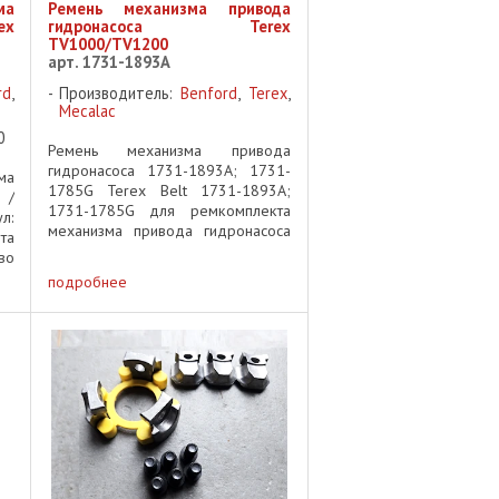
ма
Ремень механизма привода
ex
гидронасоса Terex
TV1000/TV1200
арт. 1731-1893A
rd
,
Производитель:
Benford
,
Terex
,
Mecalac
0
Ремень механизма привода
гидронасоса 1731-1893A; 1731-
ма
1785G Terex Belt 1731-1893A;
 /
1731-1785G для ремкомплекта
л:
механизма привода гидронасоса
та
Terex TV1200 для ремкомплекта
во
механизма привода гидронасоса
 ✅
подробнее
Terex TV1000 part of custom
ь:
repair Kit for Terex ...
00