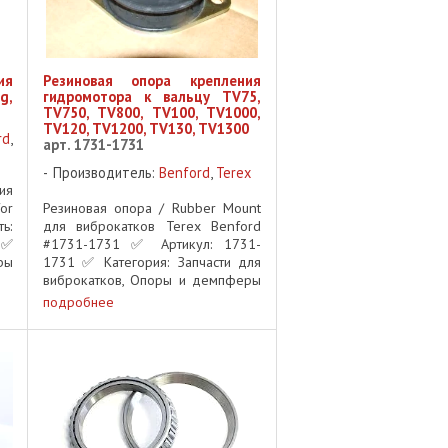
ия
Резиновая опора крепления
g,
гидромотора к вальцу TV75,
TV750, TV800, TV100, TV1000,
TV120, TV1200, TV130, TV1300
rd
,
арт. 1731-1731
Производитель:
Benford
,
Terex
ия
or
Резиновая опора / Rubber Mount
ь:
для виброкатков Terex Benford
 ✅
#1731-1731 ✅ Артикул: 1731-
ры
1731 ✅ Категория: Запчасти для
ая
виброкатков, Опоры и демпферы
ля
✅ Применяемость: Виброкатки
подробнее
цу
Terex Benford Описание:
Оригинальная резиновая опора
Terex Benford ...