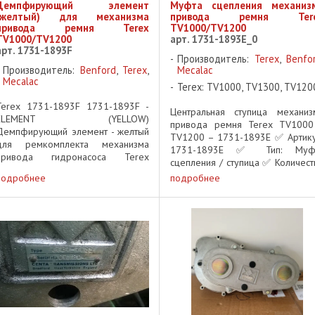
Демпфирующий элемент
Муфта сцепления механиз
(желтый) для механизма
привода ремня Ter
привода ремня Terex
TV1000/TV1200
TV1000/TV1200
арт. 1731-1893E_0
арт. 1731-1893F
Производитель:
Terex
,
Benfo
Производитель:
Benford
,
Terex
,
Mecalac
Mecalac
Terex: TV1000, TV1300, TV120
Terex 1731-1893F 1731-1893F -
Центральная ступица механиз
ELEMENT (YELLOW)
привода ремня Terex TV1000
Демпфирующий элемент - желтый
TV1200 – 1731-1893E ✅ Артику
для ремкомплекта механизма
1731-1893E ✅ Тип: Муф
привода гидронасоса Terex
сцепления / ступица ✅ Количест
TV1200 для ремкомплекта
шлицов: 15 ✅ Высота: 42 мм
подробнее
подробнее
механизма привода гидронасоса
Код: CB-F-098 ✅ Совместимост
Terex TV1000 part of custom
Terex TV1000, Terex TV12
repair Kit for Terex
Комплектация ...
TV1000/TV1200 ...