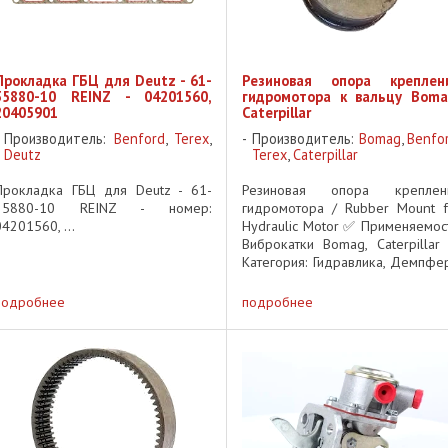
Прокладка ГБЦ для Deutz - 61-
Резиновая опора креплен
35880-10 REINZ - 04201560,
гидромотора к вальцу Boma
20405901
Caterpillar
Производитель:
Benford
,
Terex
,
Производитель:
Bomag
,
Benfo
Deutz
Terex
,
Caterpillar
Прокладка ГБЦ для Deutz - 61-
Резиновая опора креплен
35880-10 REINZ - номер:
гидромотора / Rubber Mount f
04201560, ...
Hydraulic Motor ✅ Применяемост
Виброкатки Bomag, Caterpillar
Категория: Гидравлика, Демпфе
и опоры Описание: Резинов
опора предназначена д
подробнее
подробнее
крепления гидромотора к валь
дорожных ...