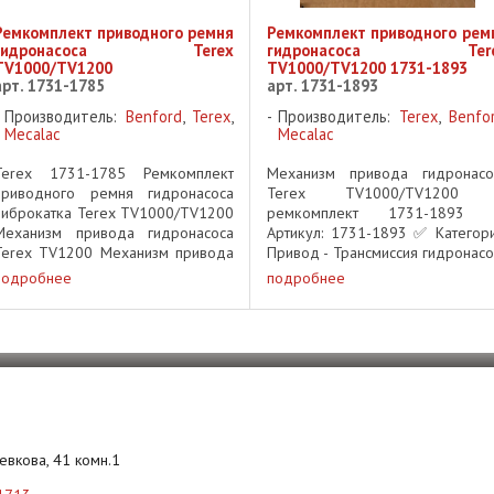
Ремкомплект приводного ремня
Ремкомплект приводного рем
гидронасоса Terex
гидронасоса Tere
TV1000/TV1200
TV1000/TV1200 1731-1893
арт. 1731-1785
арт. 1731-1893
Производитель:
Benford
,
Terex
,
Производитель:
Terex
,
Benfo
Mecalac
Mecalac
Terex 1731-1785 Ремкомплект
Механизм привода гидронасо
приводного ремня гидронасоса
Terex TV1000/TV1200
виброкатка Terex TV1000/TV1200
ремкомплект 1731-1893
Механизм привода гидронасоса
Артикул: 1731-1893 ✅ Категори
Terex TV1200 Механизм привода
Привод - Трансмиссия гидронасо
гидронасоса Terex TV1000 Terex
✅ Производитель: Terex
подробнее
подробнее
TV1000/TV1200 Hydraulic Pump
Применяемость: Виброкатки Ter
Drive Kit 1731-1785 BELT-DRIVE ...
TV1000, TV1200 Описани
Оригинальный механизм ...
Левкова, 41 комн.1