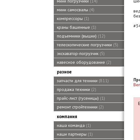
шес
мини погрузчики
14
мини самосвалы
4
ве
без
компрессоры
1
#3
краны башенные
1
подъемники (вышки)
12
телескопические погрузчики
5
экскаватор-погрузчик
5
навесное оборудование
2
разное
Пр
запчасти для техники
811
Ben
продажа техники
2
прайс-лист (гусеницы)
1
ремонт стройтехники
2
компания
наша команда
1
наши партнеры
1