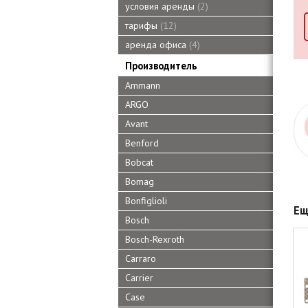
условия аренды
2
тарифы
12
аренда офиса
4
Производитель
Ammann
ARGO
Avant
Benford
Bobcat
Bomag
Bonfiglioli
Ещ
Bosch
Bosch-Rexroth
Carraro
Carrier
Case