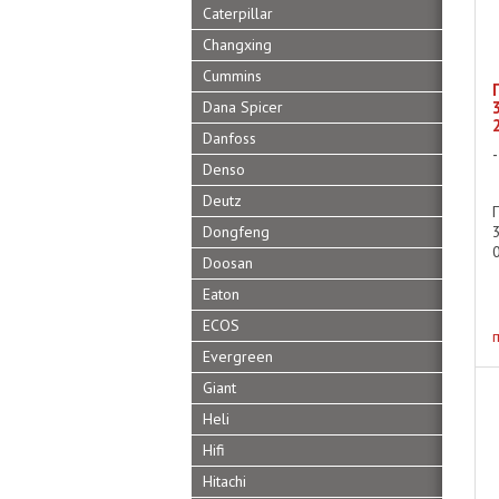
Caterpillar
Changxing
Cummins
Dana Spicer
Danfoss
Denso
Deutz
Dongfeng
Doosan
Eaton
ECOS
Evergreen
Giant
Heli
Hifi
Hitachi