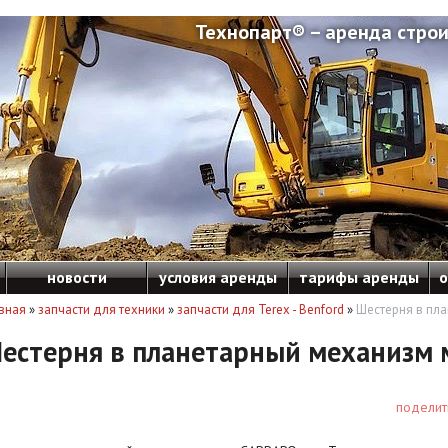
Технопарт® – аренда строи
новости
условия аренды
тарифы аренды
о
вная
»
запчасти для техники
»
запчасти для Terex - Benford
»
Шестерня в пл
естерня в планетарный механизм 
поделит