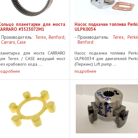
Кольцо планетарки для моста
Насос подкачки топлива Perki
CARRARO #3523072M1
ULPK0034
Производитель:
Terex
,
Benford
,
Производитель:
Terex
,
Perki
Carraro
,
Case
Benford
планетарка для моста CARRARO
Насос подкачки топлива Perki
для Terex / CASE ведущий мост
ULPK0034 для двигателей Perki
без крабового хода ...
(Перкинс) Lift pump ...
подробнее
подробнее