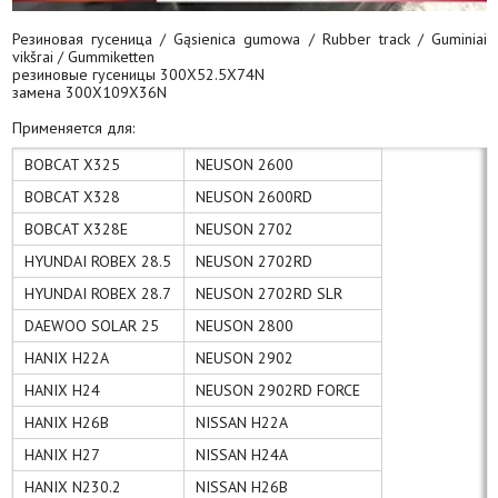
Резиновая гусеница / Gąsienica gumowa / Rubber track / Guminiai
vikšrai / Gummiketten
резиновые гусеницы 300X52.5X74N
замена 300X109X36N
Применяется для:
BOBCAT X325
NEUSON 2600
BOBCAT X328
NEUSON 2600RD
BOBCAT X328E
NEUSON 2702
HYUNDAI ROBEX 28.5
NEUSON 2702RD
HYUNDAI ROBEX 28.7
NEUSON 2702RD SLR
DAEWOO SOLAR 25
NEUSON 2800
HANIX H22A
NEUSON 2902
HANIX H24
NEUSON 2902RD FORCE
HANIX H26B
NISSAN H22A
HANIX H27
NISSAN H24A
HANIX N230.2
NISSAN H26B