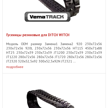
Гусеницы резиновые для DITCH WITCH
Модель OEM размер Замена1 Замена2 920 230x72x56
230x72x56 920L 230x72x56 230x72x56 HT115 450x71x88
HT25 230x72x39 230x72x39 JT1200 230x72x39 230x72x39
JT1220 280x72x56 280x72x56 JT1720 280x72x56 280x72x56
JT2320 320x52,5x92 300x52,5x92N JT2321 ...
подробнее