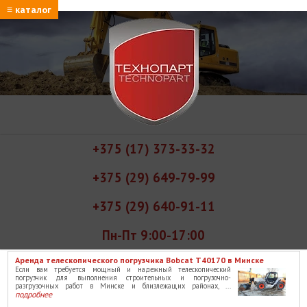
≡ каталог
+375 (17) 373-33-32
+375 (29) 649-79-99
+375 (29) 640-91-11
Пн-Пт 9:00-17:00
Аренда телескопического погрузчика Bobcat T40170 в Минске
Если вам требуется мощный и надежный телескопический
погрузчик для выполнения строительных и погрузочно-
разгрузочных работ в Минске и близлежащих районах, ...
подробнее