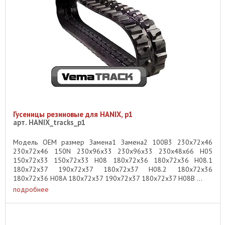
Гусеницы резиновые для HANIX, p1
арт. HANIX_tracks_p1
Модель OEM размер Замена1 Замена2 100B3 230x72x46
230x72x46 150N 230x96x33 230x96x33 230x48x66 H05
150x72x33 150x72x33 H08 180x72x36 180x72x36 H08.1
180x72x37 190x72x37 180x72x37 H08.2 180x72x36
180x72x36 H08A 180x72x37 190x72x37 180x72x37 H08B ...
подробнее