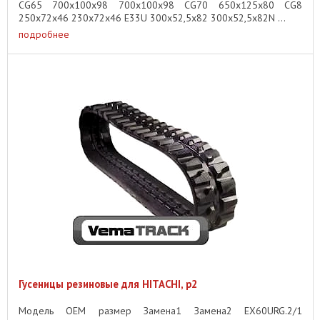
CG65 700x100x98 700x100x98 CG70 650x125x80 CG8
250x72x46 230x72x46 E33U 300x52,5x82 300x52,5x82N ...
подробнее
Гусеницы резиновые для HITACHI, p2
Модель OEM размер Замена1 Замена2 EX60URG.2/1