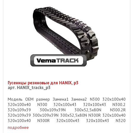
Гусеницы резиновые для HANIX, p3
арт. HANIX_tracks_p3
Модель OEM размер Замена1 Замена2 N300 320x100x40
320x100x40 N300 320x100x43 320x100x43 N300.2
320x109x39 300x109x39N 300x52,5x80N N300.2R
320x109x39 300x109x39N 300x52,5x80N N300R 320x100x40
320x100x40 N300R 320x100x43 320x100x43 N320
320x100x43 ...
подробнее