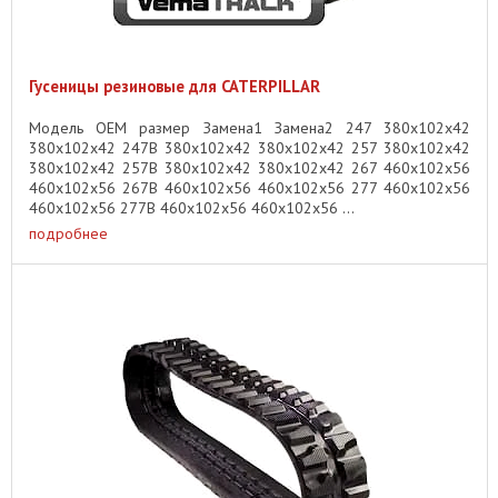
Гусеницы резиновые для CATERPILLAR
Модель OEM размер Замена1 Замена2 247 380x102x42
380x102x42 247B 380x102x42 380x102x42 257 380x102x42
380x102x42 257B 380x102x42 380x102x42 267 460x102x56
460x102x56 267B 460x102x56 460x102x56 277 460x102x56
460x102x56 277B 460x102x56 460x102x56 ...
подробнее