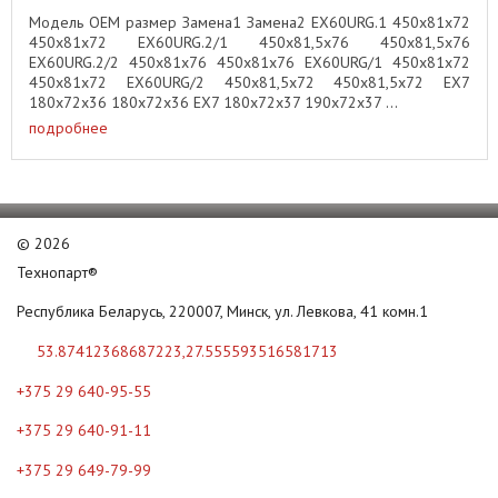
Модель OEM размер Замена1 Замена2 EX60URG.1 450x81x72
450x81x72 EX60URG.2/1 450x81,5x76 450x81,5x76
EX60URG.2/2 450x81x76 450x81x76 EX60URG/1 450x81x72
450x81x72 EX60URG/2 450x81,5x72 450x81,5x72 EX7
180x72x36 180x72x36 EX7 180x72x37 190x72x37 ...
подробнее
©
2026
Технопарт®
Республика Беларусь, 220007, Минск, ул. Левкова, 41 комн.1
53.87412368687223,27.555593516581713
+375 29 640-95-55
+375 29 640-91-11
+375 29 649-79-99