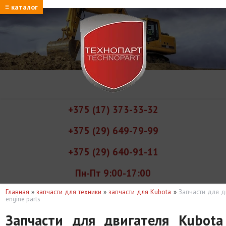
≡ каталог
+375 (17) 373-33-32
+375 (29) 649-79-99
+375 (29) 640-91-11
Пн-Пт 9:00-17:00
Главная
»
запчасти для техники
»
запчасти для Kubota
»
Запчасти для д
engine parts
Запчасти для двигателя Kubota