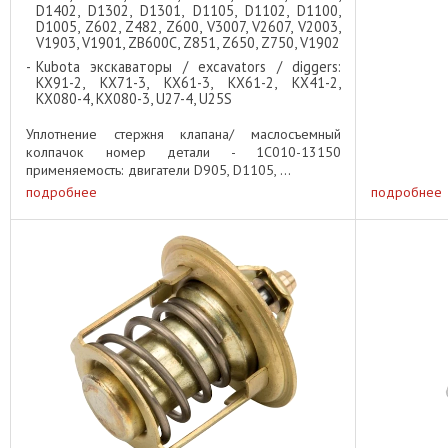
D1402, D1302, D1301, D1105, D1102, D1100,
D1005, Z602, Z482, Z600, V3007, V2607, V2003,
V1903, V1901, ZB600C, Z851, Z650, Z750, V1902
Kubota экскаваторы / excavators / diggers:
KX91-2, KX71-3, KX61-3, KX61-2, KX41-2,
KX080-4, KX080-3, U27-4, U25S
Уплотнение стержня клапана/ маслосъемный
колпачок номер детали - 1C010-13150
применяемость: двигатели D905, D1105, ...
подробнее
подробнее