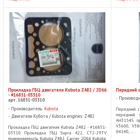
Прокладка ГБЦ двигателя Kubota Z482 / 2D66
Передний с
- #16851-03310
Производ
арт. 16851-03310
Производитель:
Kubota
Передний с
передний 
Двигатели Кубота / Kubota engines: Z482
AH3154S пр
V3600, V38
Прокладка ГБЦ двигателя Kubota Z482 - #16851-
04140, ...
03310 Прокладка ГБЦ Supra 422, CT2-29TV
применяемость: Kubota Z482, Carrier 2D66 Kubota: