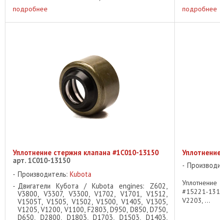
подробнее
подробнее
Уплотнение стержня клапана #1C010-13150
Уплотнение
арт. 1C010-13150
Производ
Производитель:
Kubota
Уплотнение
Двигатели Кубота / Kubota engines: Z602,
#15221-131
V3800, V3307, V3300, V1702, V1701, V1512,
V2203, ...
V1505T, V1505, V1502, V1500, V1405, V1305,
V1205, V1200, V1100, F2803, D950, D850, D750,
D650, D2800, D1803, D1703, D1503, D1403,