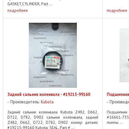
GASKET,CYLINDER, Part ...
подробнее
подробнее
Задний сальник коленвала - #19215-99160
Подшипник 
Производитель:
Kubota
Производ
Задний сальник коленвала Kubota Z482, D662,
Подшипник
D722, D782, D902 сальник коленвала, задний
#16661-735
Z482, D662, D722, D782, D902 номер детали:
помпы ...
#19215-99160 Kubota: SEAL, Part # ...