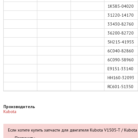
1K585-04020
31220-14170
33430-82760
36200-82720
5H215-41955
6C040-82860
6C090-58960
E9151-33140
HH160-32093
RC601-51350
Производитель
Kubota
Если хотите купить запчасти для двигателя Kubota V1505-T / Kubota
Позвонить: