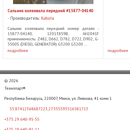
Сальник коленвала передний #15877-04140
Производитель:
Kubota
Сальник коленвала передний номер детали -
15877-04140, 12013859B, AH2041F
применяемость: Z482, D662, D782, D722, D902, G-
5500S (DIESEL GENERATOR) G3200 G3200 ...
подробнее
подробнее
©
2026
Технопарт®
Республика Беларусь, 220007, Минск, ул. Левкова, 41 комн.1
53.87412368687223,27.555593516581713
+375 29 640-95-55
+375 29 640-91-11