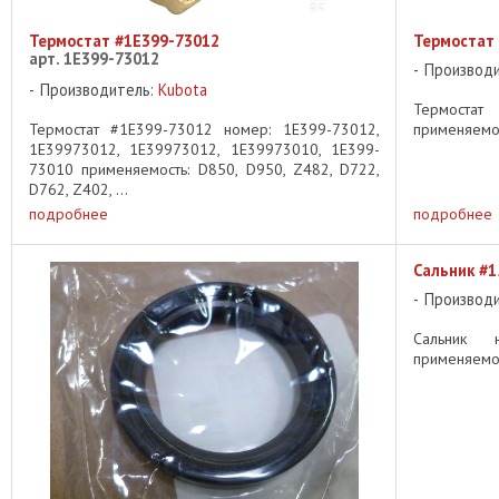
Термостат #1E399-73012
Термостат
арт. 1E399-73012
Производ
Производитель:
Kubota
Термоста
Термостат #1E399-73012 номер: 1E399-73012,
применяемост
1E39973012, 1E39973012, 1E39973010, 1E399-
73010 применяемость: D850, D950, Z482, D722,
D762, Z402, ...
подробнее
подробнее
Сальник #1
Производ
Сальник 
применяемост