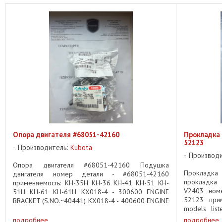
Опора двигателя #68051-42160
Прокладка
52123
Производитель:
Kubota
Производ
Опора двигателя #68051-42160 Подушка
Прокладка
двигателя номер детали - #68051-42160
прокладка 
применяемость: KH-35H KH-36 KH-41 KH-51 KH-
V2403 номе
51H KH-61 KH-61H KX018-4 - 300600 ENGINE
52123 прим
BRACKET (S.NO.~40441) KX018-4 - 400600 ENGINE
models lis
BRACKET (S.NO.40442~) KX080-3 (SN : ...
INJECTION P
подробнее
подробнее