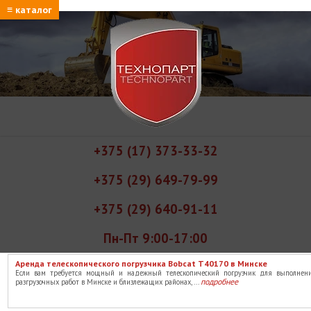
≡ каталог
+375 (17) 373-33-32
+375 (29) 649-79-99
+375 (29) 640-91-11
Пн-Пт 9:00-17:00
Аренда телескопического погрузчика Bobcat T40170 в Минске
Если вам требуется мощный и надежный телескопический погрузчик для выполнени
подробнее
разгрузочных работ в Минске и близлежащих районах, ...