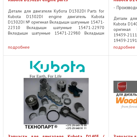
Производ
Детали для двигателя Кубота D1302DI Parts for
Kubota D1302DI engine двигатель Kubota
Детали для
D1302DI № оригинал Вкладыши шатунные 15471-
Kubota D14
22310 Вкладыши шатунные 15471-22970
оригинал
Вкладыши шатунные 15471-22980 Вкладыши
19439-211
коренные 15221-23470 Вкладыши коренные ...
19439-219
Кольца порш
подробнее
подробнее
Запчасти для двигателя Kubota D1403 /
Запчасти д