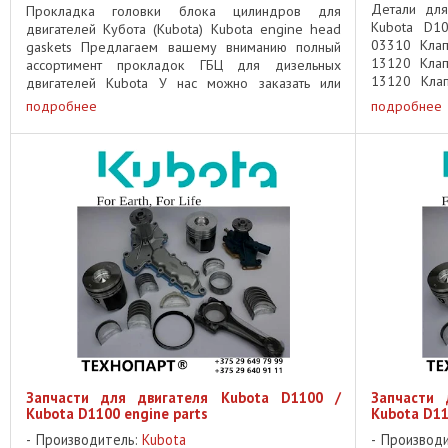
Детали для
Прокладка головки блока цилиндров для
Kubota D1
двигателей Кубота (Kubota) Kubota engine head
03310 Клап
gaskets Предлагаем вашему вниманию полный
13120 Клап
ассортимент прокладок ГБЦ для дизельных
13120 Клап
двигателей Kubota У нас можно заказать или
выпускной 1
приобрести прокладки ГБЦ для следующих ...
подробнее
подробнее
Запчасти для двигателя Kubota D1100 /
Запчасти 
Kubota D1100 engine parts
Kubota D11
Производитель:
Kubota
Производ