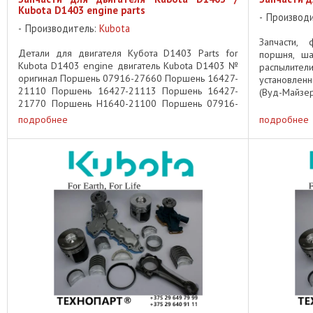
Kubota D1403 engine parts
Производ
Производитель:
Kubota
Запчасти, 
Детали для двигателя Кубота D1403 Parts for
поршня, ша
Kubota D1403 engine двигатель Kubota D1403 №
распылител
оригинал Поршень 07916-27660 Поршень 16427-
установле
21110 Поршень 16427-21113 Поршень 16427-
(Вуд-Майз
21770 Поршень H1640-21100 Поршень 07916-
запчасти для
27670 Поршень 16427-21780 Поршень ...
подробнее
подробнее