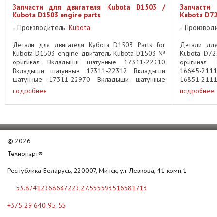
Запчасти для двигателя Kubota D1503 /
Запчасти
Kubota D1503 engine parts
Kubota D72
Производитель:
Kubota
Производ
Детали для двигателя Кубота D1503 Parts for
Детали для
Kubota D1503 engine двигатель Kubota D1503 №
Kubota D72
оригинал Вкладыши шатунные 17311-22310
оригинал
Вкладыши шатунные 17311-22312 Вкладыши
16645-211
шатунные 17311-22970 Вкладыши шатунные
16851-211
17311-22980 Вкладыши коренные 1A091-23480
16871-2177
подробнее
подробнее
...
©
2026
Технопарт®
Республика Беларусь, 220007, Минск, ул. Левкова, 41 комн.1
53.87412368687223,27.555593516581713
+375 29 640-95-55