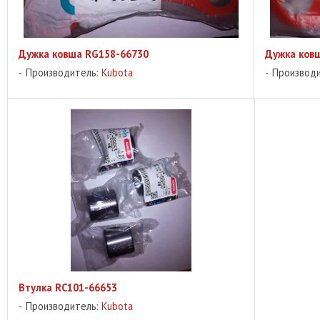
Дужка ковша RG158-66730
Дужка ков
Производитель:
Kubota
Производ
Втулка RC101-66653
Производитель:
Kubota