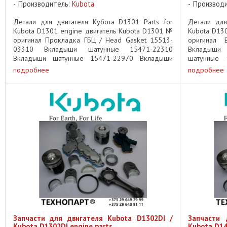
Производитель:
Kubota
Производ
Детали для двигателя Кубота D1301 Parts for
Детали для
Kubota D1301 engine двигатель Kubota D1301 №
Kubota D13
оригинал Прокладка ГБЦ / Head Gasket 15513-
оригинал 
03310 Вкладыши шатунные 15471-22310
Вкладыши 
Вкладыши шатунные 15471-22970 Вкладыши
шатунные 
шатунные 15471-22980 Вкладыши коренные ...
15221-2347
подробнее
подробнее
...
Запчасти для двигателя Kubota D1302DI /
Запчасти 
Kubota D1302DI engine parts
Kubota D14