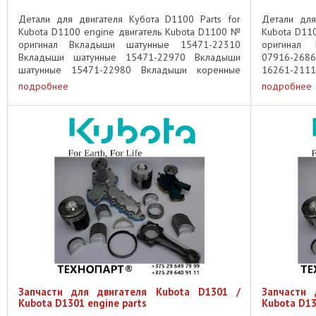
Детали для двигателя Кубота D1100 Parts for
Детали для
Kubota D1100 engine двигатель Kubota D1100 №
Kubota D11
оригинал Вкладыши шатунные 15471-22310
оригинал
Вкладыши шатунные 15471-22970 Вкладыши
07916-268
шатунные 15471-22980 Вкладыши коренные
16261-211
15221-23470 Вкладыши коренные 17311-23470
07916-2687
подробнее
подробнее
...
Запчасти для двигателя Kubota D1301 /
Запчасти 
Kubota D1301 engine parts
Kubota D13