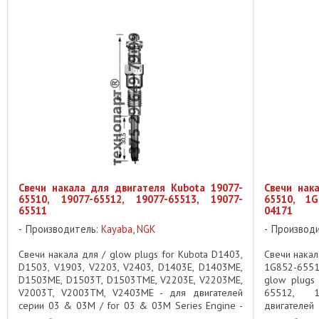
Свечи накала для двигателя Kubota 19077-
Свечи нак
65510, 19077-65512, 19077-65513, 19077-
65510, 1G
65511
04171
Производитель:
Kayaba
,
NGK
Производ
Свечи накала для / glow plugs for Kubota D1403,
Свечи накал
D1503, V1903, V2203, V2403, D1403E, D1403ME,
1G852-6551
D1503ME, D1503T, D1503TME, V2203E, V2203ME,
glow plugs
V2003T, V2003TM, V2403ME - для двигателей
65512, 1
серии 03 & 03M / for 03 & 03M Series Engine -
двигателе
для мини и миди ...
Параметры: 