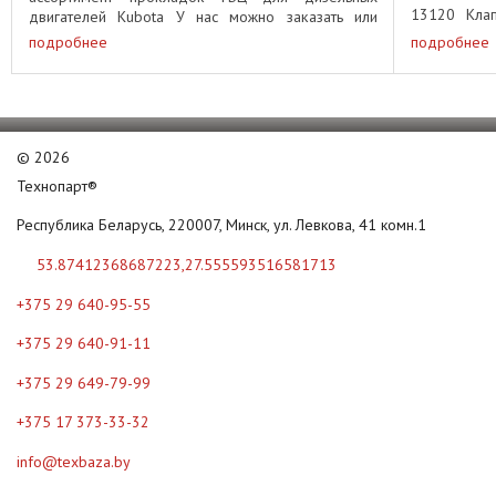
13120 Клап
двигателей Kubota У нас можно заказать или
выпускной 1
приобрести прокладки ГБЦ для следующих ...
подробнее
подробнее
©
2026
Технопарт®
Республика Беларусь, 220007, Минск, ул. Левкова, 41 комн.1
53.87412368687223,27.555593516581713
+375 29 640-95-55
+375 29 640-91-11
+375 29 649-79-99
+375 17 373-33-32
info@texbaza.by