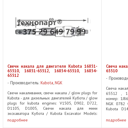
Свечи накала для двигателя Kubota 16851-
Свеча нака
65510, 16851-65512, 16854-65510, 16854-
65510
65512
Производ
Производитель:
Kubota
,
NGK
Свеча накал
Свечи накаливания, свечи накала / glow plugs for
65512 , 1
Kubota - для дизельных двигателей Кубота / glow
номер: 1J8
plugs for kubota engines: V1505, D902, D722,
NGK 0782 С
D1105, D1005, Свечи накала для мини
Kubota D14
экскаватора Кубота / Kubota Excavator Models:
D1403E, D14
K008, K0083KTCKCL, ...
подробнее
подробнее