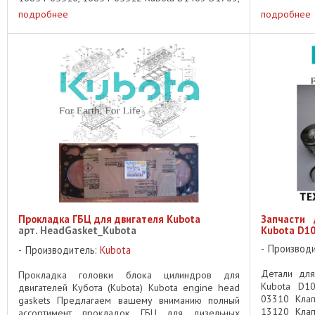
F2803-E, V1903-E, V2203, ...
подробнее
подробнее
Прокладка ГБЦ для двигателя Kubota
Запчасти 
арт. HeadGasket_Kubota
Kubota D10
Производ
Производитель:
Kubota
Детали для
Прокладка головки блока цилиндров для
Kubota D1
двигателей Кубота (Kubota) Kubota engine head
03310 Клап
gaskets Предлагаем вашему вниманию полный
13120 Клап
ассортимент прокладок ГБЦ для дизельных