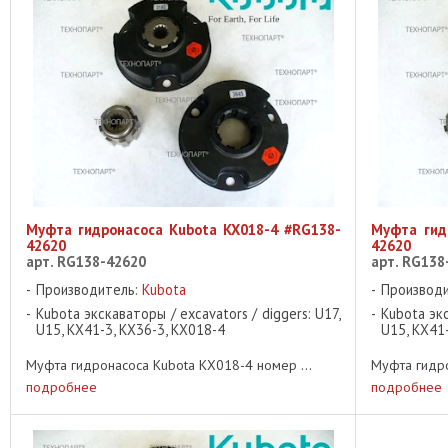
Муфта гидронасоса Kubota KX018-4 #RG138-
Муфта гид
42620
42620
арт. RG138-42620
арт. RG138
Производитель:
Kubota
Производ
Kubota экскаваторы / excavators / diggers: U17,
Kubota экс
U15, KX41-3, KX36-3, KX018-4
U15, KX41
Муфта гидронасоса Kubota KX018-4 номер ...
Муфта гидро
подробнее
подробнее