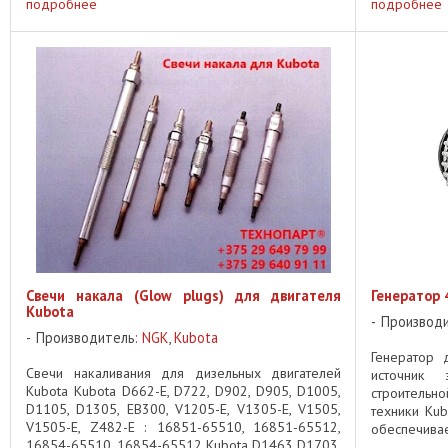
подробнее
подробнее
Свечи накала (Glow plugs) для двигателя
Генератор 
Kubota
Производ
Производитель:
NGK
,
Kubota
Генератор 
Свечи накаливания для дизельных двигателей
источник 
Kubota Kubota D662-E, D722, D902, D905, D1005,
строительно
D1105, D1305, EB300, V1205-E, V1305-E, V1505,
техники Kub
V1505-E, Z482-E : 16851-65510, 16851-65512,
обеспечивае
16854-65510, 16854-65512 Kubota D1463 D1703,
увеличивает