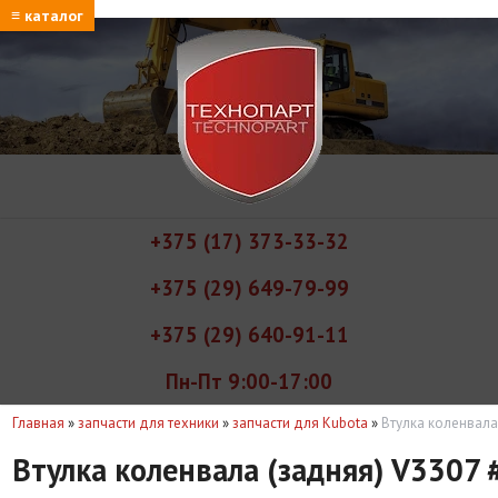
≡ каталог
+375 (17) 373-33-32
+375 (29) 649-79-99
+375 (29) 640-91-11
Пн-Пт 9:00-17:00
Главная
»
запчасти для техники
»
запчасти для Kubota
»
Втулка коленвала
Втулка коленвала (задняя) V3307