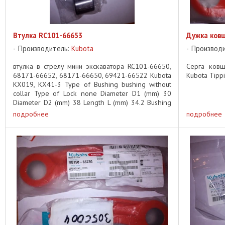
Втулка RC101-66653
Дужка ков
Производитель:
Kubota
Производ
втулка в стрелу мини экскаватора RC101-66650,
Серга ковш
68171-66652, 68171-66650, 69421-66522 Kubota
Kubota Tippi
KX019, KX41-3 Type of Bushing bushing without
collar Type of Lock none Diameter D1 (mm) 30
Diameter D2 (mm) 38 Length L (mm) 34.2 Bushing
Material steel, ...
подробнее
подробнее