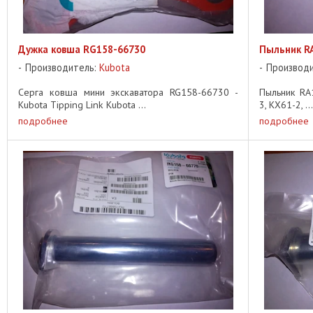
Дужка ковша RG158-66730
Пыльник R
Производитель:
Kubota
Производ
Серга ковша мини экскаватора RG158-66730 -
Пыльник RA
Kubota Tipping Link Kubota ...
3, KX61-2, ...
подробнее
подробнее