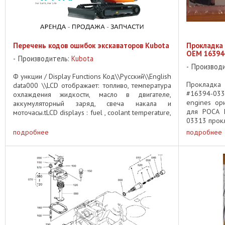
Перечень кодов ошибок экскаваторов Kubota
Прокладка
OEM 16394
Производитель:
Kubota
Производ
Ф ункции / Display Functions Код\\Русский\\English
Прокладка
data000 \\LCD отображает: топливо, температура
#16394-033
охлаждения жидкости, масло в двигателе,
engines ор
аккумуляторный заряд, свеча накала и
для РОСА K
моточасы.tLCD displays : fuel , coolant temperature,
03313 прокл
oil pressure in the ...
подробнее
подробнее