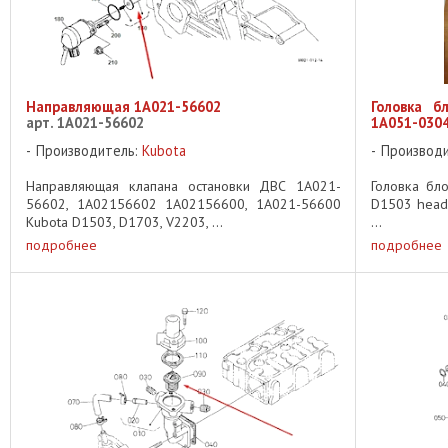
Направляющая 1A021-56602
Головка б
арт. 1A021-56602
1A051-030
Производитель:
Kubota
Производ
Направляющая клапана остановки ДВС 1A021-
Головка бл
56602, 1A02156602 1A02156600, 1A021-56600
D1503 head
Kubota D1503, D1703, V2203, ...
...
подробнее
подробнее