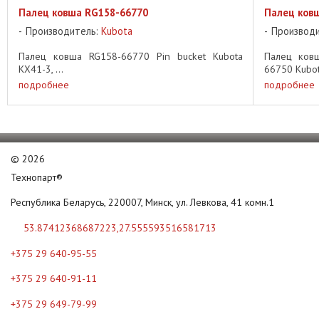
Палец ковша RG158-66770
Палец ков
Производитель:
Kubota
Производ
Палец ковша RG158-66770 Pin bucket Kubota
Палец ковш
KX41-3, ...
66750 Kubota
подробнее
подробнее
©
2026
Технопарт®
Республика Беларусь, 220007, Минск, ул. Левкова, 41 комн.1
53.87412368687223,27.555593516581713
+375 29 640-95-55
+375 29 640-91-11
+375 29 649-79-99