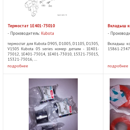
Термостат 1E401-73010
Вкладыш к
Производитель:
Kubota
Производ
термостат для Kubota D905, D1005, D1105, D1305,
Вкладыш ко
V1505 Kubota 05 series номер детали - 1E401-
15861-23470,
73012, 1E401-73014, 1E401-73010, 15321-73015,
15321-73016, ...
подробнее
подробнее