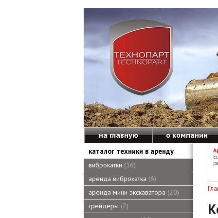
на главную
о компании
каталог техники в аренду
А
Е
ра
виброкатки
16
аренда виброкатка
6
Гла
аренда мини экскаватора
20
К
грейдеры
2