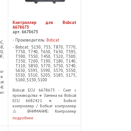
Контроллер для Bobcat
6678673
арт. 6678673
Производитель:
Bobcat
C,
8,
Bobcat: S130, 753, T870, T770,
0,
T750, T740, T650, T630, T595,
F,
T590, T550, T450, T320, T300,
T250, T200, T190, T180, T140,
T110, S850, S770, S750, S740,
S630, S595, S590, S570, S550,
or
S530, S510, S205, S185, S175,
🔹
S160, S150, S100
at
НЕ
Bobcat ECU 6678673 - Снят с
ет
производства 🔹 Замена на: Bobcat
ия
ECU 6682421 🔹 Бобкэт
ие
контроллер / Бобкат контроллер
то
⚠ ВНИМАНИЕ: Контроллер
должен быть запрограммирован
подробнее
после установки! 📌 Важно: перед
установкой данного модуля