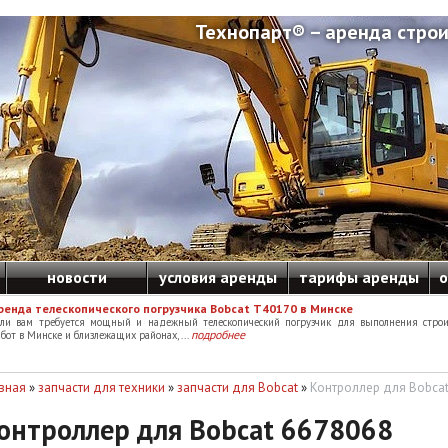
Технопарт® – аренда строи
новости
условия аренды
тарифы аренды
о
ренда телескопического погрузчика Bobcat T40170 в Минске
сли вам требуется мощный и надежный телескопический погрузчик для выполнения строи
подробнее
бот в Минске и близлежащих районах, ...
вная
»
запчасти для техники
»
запчасти для Bobcat
»
Контроллер для Bobcat
онтроллер для Bobcat 6678068