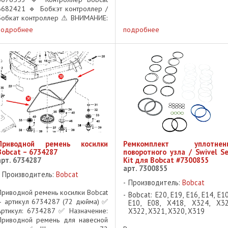
контроллер Бобкат контролл
6682421 🔹 Бобкэт контроллер /
ВНИМАНИЕ: контроллер долж
Бобкат контроллер ⚠ ВНИМАНИЕ:
быть запрограммирован пос
Контроллер должен быть
подробнее
подробнее
установки ...
запрограммирован после
установки! 📌 Важно: перед
установкой данного модуля
необходимо ...
Приводной ремень косилки
Ремкомплект уплотнен
Bobcat – 6734287
поворотного узла / Swivel Se
арт. 6734287
Kit для Bobcat #7300855
арт. 7300855
Производитель:
Bobcat
Производитель:
Bobcat
Приводной ремень косилки Bobcat
Bobcat: E20, E19, E16, E14, E1
– артикул 6734287 (72 дюйма) ✅
E10, E08, X418, X324, X32
Артикул: 6734287 ✅ Назначение:
X322, X321, X320, X319
Приводной ремень для навесной