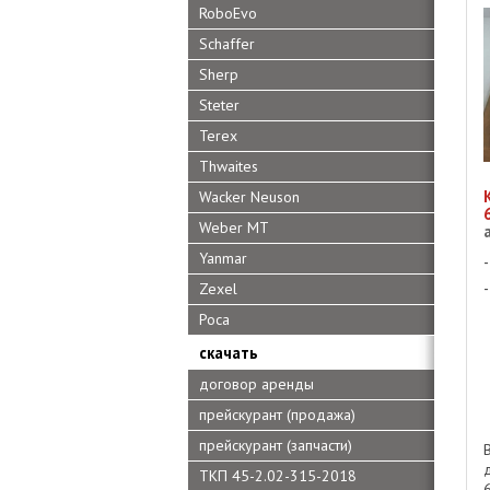
RoboEvo
Schaffer
Sherp
Steter
Terex
Thwaites
Wacker Neuson
Weber MT
Yanmar
Zexel
Роса
скачать
договор аренды
прейскурант (продажа)
прейскурант (запчасти)
ТКП 45-2.02-315-2018