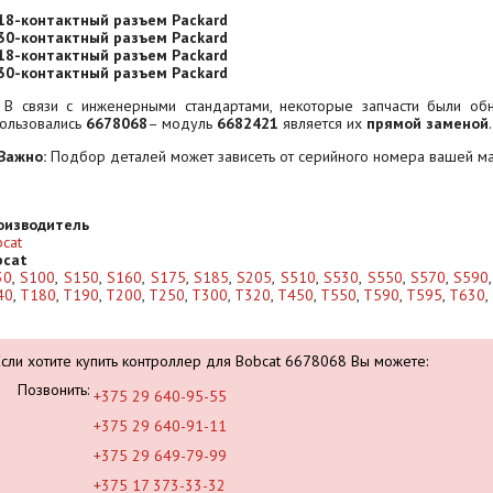
18-контактный разъем Packard
30-контактный разъем Packard
18-контактный разъем Packard
30-контактный разъем Packard
 В связи с инженерными стандартами, некоторые запчасти были об
пользовались
6678068
– модуль
6682421
является их
прямой заменой
.
Важно:
Подбор деталей может зависеть от серийного номера вашей м
оизводитель
cat
bcat
30
,
S100
,
S150
,
S160
,
S175
,
S185
,
S205
,
S510
,
S530
,
S550
,
S570
,
S590
40
,
T180
,
T190
,
T200
,
T250
,
T300
,
T320
,
T450
,
T550
,
T590
,
T595
,
T630
,
Если хотите купить контроллер для Bobcat 6678068 Вы можете:
Позвонить:
+375 29 640-95-55
+375 29 640-91-11
+375 29 649-79-99
+375 17 373-33-32