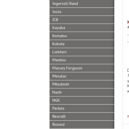
Ingersoll-Rand
Isuzu
JCB
Kayaba
Komatsu
Kubota
Liebherr
Manitou
Massey Ferguson
Mecalac
Mitsubishi
Nachi
NGK
Perkins
Rexroth
Rioned