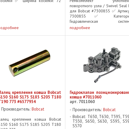
косилки ✅ Ширина косилки: 72
Ремкомплект уплотнен
дюйма ✅ Категория: Навесное
поворотного узла / Swivel Seal K
оборудование – Ремни Описание:
для Bobcat #7300855 ✅ Артику
Оригинальный приводной ремень
7300855 ✅ Категори
obcat ...
Гидравлическая систем
Уплотнения Bobcat
подробнее
подробнее
Применяемость: Компактн
экскаваторы Bobcat Описани
Оригинальный ремкомпле
уплотнений ...
Палец крепления ковша Bobcat
Гидроклапан позиционирован
S150 S160 S175 S185 S205 T180
ковша #7011060
T190 773 #6577954
арт. 7011060
Производитель:
Bobcat
Производитель:
Bobcat
Bobcat: T650, T630, T595, T59
палец крепления ковша Bobcat
T550, S650, S630, S595, S59
S150 S160 S175 S185 S205 T180
S570