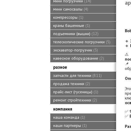
мини погрузчики
14
ар
мини самосвалы
4
компрессоры
1
краны башенные
1
Bo
подъемники (вышки)
12
🔹
телескопические погрузчики
5
🔹
экскаватор-погрузчик
5
навесное оборудование
2
по

разное
обр
запчасти для техники
811
Оп
продажа техники
2
Эт
прайс-лист (гусеницы)
1
пр
кл
ремонт стройтехники
2
ос
компания
✅
✅
наша команда
1
наши партнеры
1
Ра