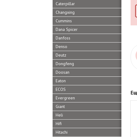
Caterpillar
Changxing
Cummins
Dana Spicer
Danfoss
Denso
Deutz
Dongfeng
Doosan
Eaton
ECOS
Ещ
Evergreen
Giant
Heli
Hifi
Hitachi