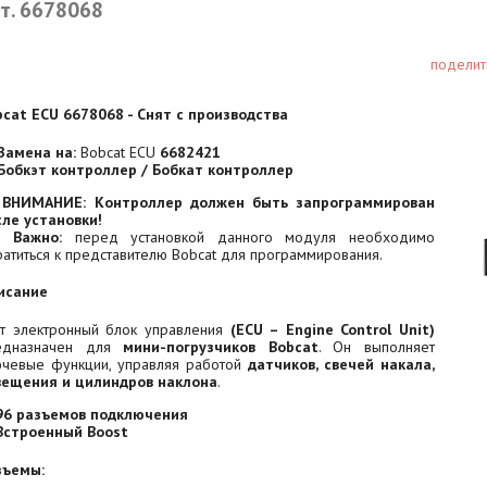
т. 6678068
поделит
bcat ECU 6678068 - Снят с производства
Замена на:
Bobcat ECU
6682421
Бобкэт контроллер / Бобкат контроллер
⚠
ВНИМАНИЕ: Контроллер должен быть запрограммирован
сле установки!

Важно:
перед установкой данного модуля необходимо
атиться к представителю Bobcat для программирования.
исание
от электронный блок управления
(ECU – Engine Control Unit)
едназначен для
мини-погрузчиков Bobcat
. Он выполняет
ючевые функции, управляя работой
датчиков, свечей накала,
вещения и цилиндров наклона
.
96 разъемов подключения
Встроенный Boost
зъемы: