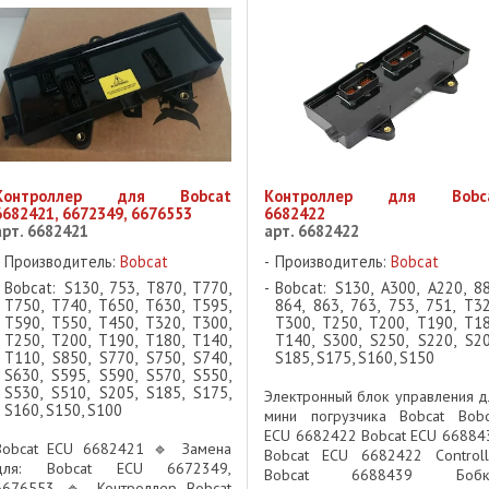
Контроллер для Bobcat
Контроллер для Bobc
6682421, 6672349, 6676553
6682422
арт. 6682421
арт. 6682422
Производитель:
Bobcat
Производитель:
Bobcat
Bobcat: S130, 753, T870, T770,
Bobcat: S130, A300, A220, 88
T750, T740, T650, T630, T595,
864, 863, 763, 753, 751, T32
T590, T550, T450, T320, T300,
T300, T250, T200, T190, T18
T250, T200, T190, T180, T140,
T140, S300, S250, S220, S20
T110, S850, S770, S750, S740,
S185, S175, S160, S150
S630, S595, S590, S570, S550,
S530, S510, S205, S185, S175,
Электронный блок управления д
S160, S150, S100
мини погрузчика Bobcat Bobc
ECU 6682422 Bobcat ECU 66884
Bobcat ECU 6682421 🔹 Замена
Bobcat ECU 6682422 Controll
для: Bobcat ECU 6672349,
Bobcat 6688439 Бобк
6676553 🔹 Контроллер Bobcat