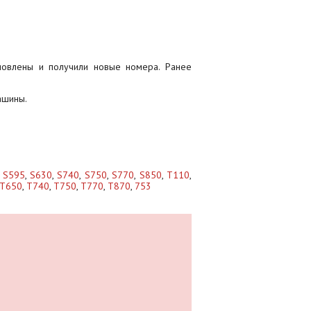
новлены и получили новые номера. Ранее
ашины.
,
S595
,
S630
,
S740
,
S750
,
S770
,
S850
,
T110
,
T650
,
T740
,
T750
,
T770
,
T870
,
753