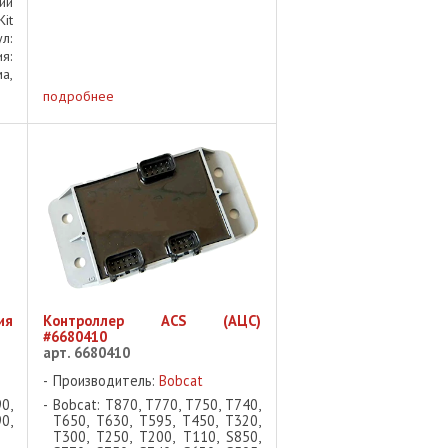
ий
it
л:
я:
а,
 ✅
подробнее
ые
е:
кт
ия
Контроллер ACS (АЦС)
#6680410
арт. 6680410
Производитель:
Bobcat
0,
Bobcat: T870, T770, T750, T740,
0,
T650, T630, T595, T450, T320,
T300, T250, T200, T110, S850,