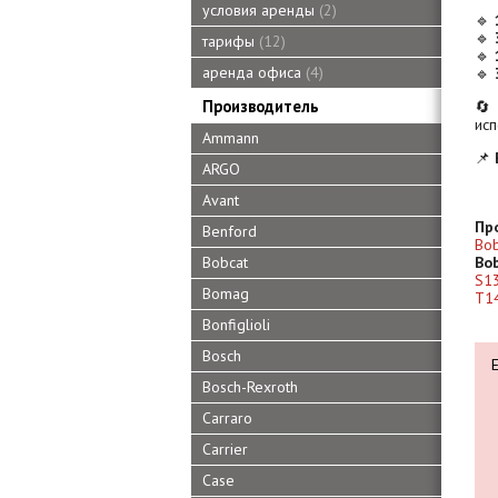
условия аренды
2
🔹
🔹
тарифы
12
🔹
аренда офиса
4
🔹
Производитель
🔄
ис
Ammann
📌
ARGO
Avant
Пр
Benford
Bob
Bobcat
Bo
S1
Bomag
T1
Bonfiglioli
Bosch
Bosch-Rexroth
Carraro
Carrier
Case