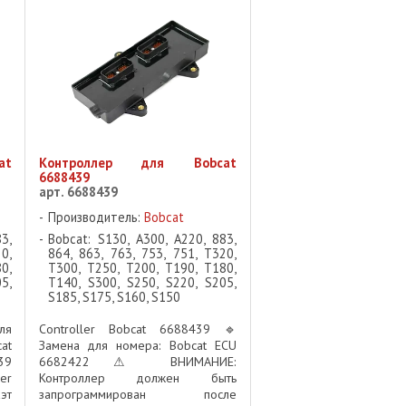
необходимо обратиться к ...
at
Контроллер для Bobcat
6688439
арт. 6688439
Производитель:
Bobcat
3,
Bobcat: S130, A300, A220, 883,
0,
864, 863, 763, 753, 751, T320,
0,
T300, T250, T200, T190, T180,
5,
T140, S300, S250, S220, S205,
S185, S175, S160, S150
ля
Controller Bobcat 6688439 🔹
at
Замена для номера: Bobcat ECU
39
6682422 ⚠ ВНИМАНИЕ:
er
Контроллер должен быть
эт
запрограммирован после