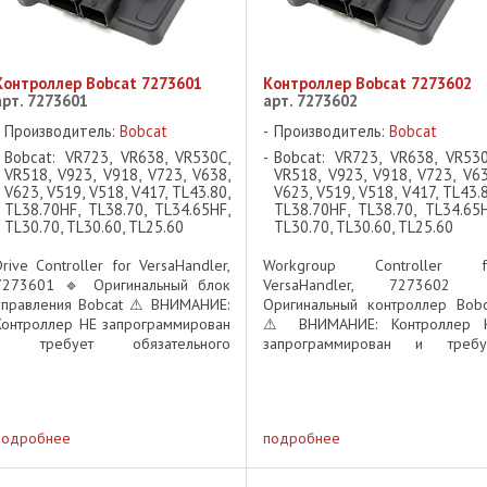
Контроллер Bobcat 7273601
Контроллер Bobcat 7273602
арт. 7273601
арт. 7273602
Производитель:
Bobcat
Производитель:
Bobcat
Bobcat: VR723, VR638, VR530C,
Bobcat: VR723, VR638, VR530
VR518, V923, V918, V723, V638,
VR518, V923, V918, V723, V63
V623, V519, V518, V417, TL43.80,
V623, V519, V518, V417, TL43.8
TL38.70HF, TL38.70, TL34.65HF,
TL38.70HF, TL38.70, TL34.65H
TL30.70, TL30.60, TL25.60
TL30.70, TL30.60, TL25.60
Drive Controller for VersaHandler,
Workgroup Controller f
7273601 🔹 Оригинальный блок
VersaHandler, 7273602 
управления Bobcat ⚠ ВНИМАНИЕ:
Оригинальный контроллер Bobc
Контроллер НЕ запрограммирован
⚠ ВНИМАНИЕ: Контроллер 
и требует обязательного
запрограммирован и требу
программирования перед
обязательного программирован
установкой! Описание Контроллер
перед установкой! Описан
Bobcat 7273601 – это ключевой
Контроллер Bobcat 7273602 – э
компонент ...
ключевой элемент ...
подробнее
подробнее