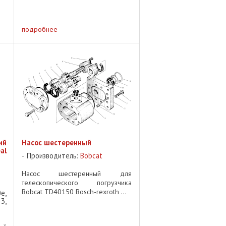
ер
установки! 📌 Важно: После
ен
получения заказа необходимо
ле
обратиться к представителю
подробнее
Bobcat для программирования
блока ...
ий
Насос шестеренный
al
Производитель:
Bobcat
Насос шестеренный для
телескопического погрузчика
Bobcat TD40150 Bosch-rexroth ...
0e,
3,