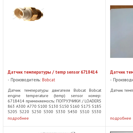
Датчик температуры / temp sensor 6718414
Датчик те
Производитель:
Bobcat
Производ
Датчик температуры двигателя Bobcat Bobcat
Датчик темп
engine temperature (temp) sensor номер:
6718414 применяемость: ПОГРУЗЧИКИ / LOADERS
863 A300 A770 S100 S130 S150 S160 S175 S185
S205 S220 S250 S300 S330 S450 S510 S530
S550 S570 S590 S630 S650 S750 S770 ...
подробнее
подробнее