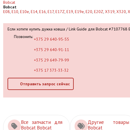
Bobcat
Bobcat
E08
,
E10
,
E10e
,
E14
,
E16
,
E17
,
E17Z
,
E19
,
E19e
,
E20
,
E20Z
,
X319
,
X320
,
Если хотите купить дужка ковша / Link Guide для Bobcat #7107768 
Позвонить:
+375 29 640-95-55
+375 29 640-91-11
+375 29 649-79-99
+375 17 373-33-32
Отправить запрос сейчас
Все запчасти для
Другие товары
Bobcat Bobcat
Bobcat