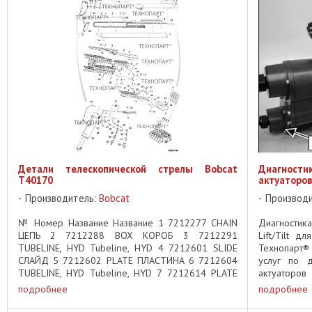
Детали телескопической стрелы Bobcat
Диагностик
T40170
актуаторов
Производитель:
Bobcat
Производ
№ Номер Название Название 1 7212277 CHAIN
Диагностик
ЦЕПЬ 2 7212288 BOX КОРОБ 3 7212291
Lift/Tilt д
TUBELINE, HYD Tubeline, HYD 4 7212601 SLIDE
Технопарт
СЛАЙД 5 7212602 PLATE ПЛАСТИНА 6 7212604
услуг по д
TUBELINE, HYD Tubeline, HYD 7 7212614 PLATE
актуаторов 
ПЛАСТИНА 8 7213658 PLATE ПЛАСТИНА 9
мини-погрузч
подробнее
подробнее
7213660 ...