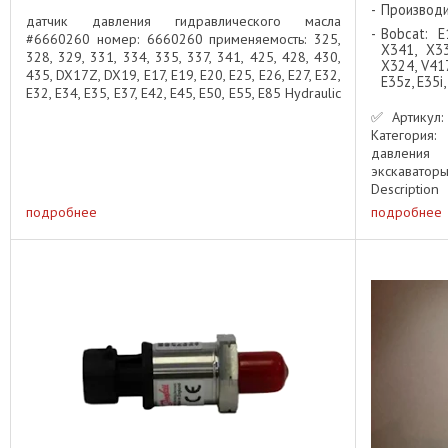
Производ
датчик давления гидравлического масла
Bobcat: E
#6660260 номер: 6660260 применяемость: 325,
X341, X33
328, 329, 331, 334, 335, 337, 341, 425, 428, 430,
X324, V417
435, DX17Z, DX19, E17, E19, E20, E25, E26, E27, E32,
E35z, E35i,
E32, E34, E35, E37, E42, E45, E50, E55, E85 Hydraulic
Oil ...
✅ Артикул:
Категория
давления 
экскаватор
Descripti
#6631010 пр
подробнее
подробнее