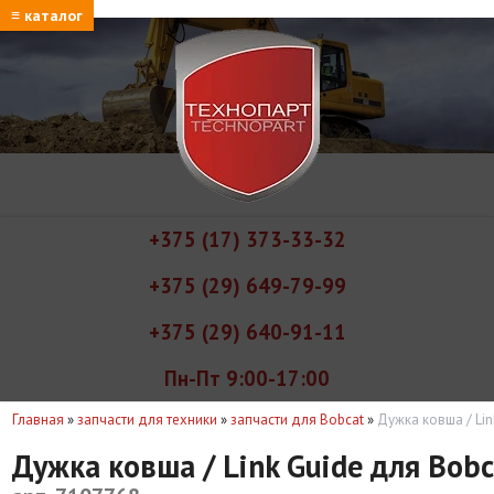
≡ каталог
+375 (17) 373-33-32
+375 (29) 649-79-99
+375 (29) 640-91-11
Пн-Пт 9:00-17:00
Главная
»
запчасти для техники
»
запчасти для Bobcat
»
Дужка ковша / Li
Дужка ковша / Link Guide для Bob