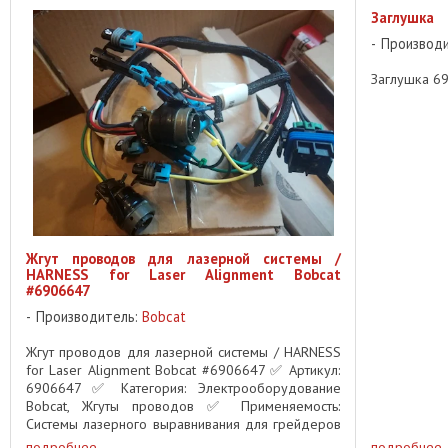
Заглушка
Производ
Заглушка 69
Жгут проводов для лазерной системы /
HARNESS for Laser Alignment Bobcat
#6906647
Производитель:
Bobcat
Жгут проводов для лазерной системы / HARNESS
for Laser Alignment Bobcat #6906647 ✅ Артикул:
6906647 ✅ Категория: Электрооборудование
Bobcat, Жгуты проводов ✅ Применяемость:
Системы лазерного выравнивания для грейдеров
Bobcat Описание: Оригинальный ...
подробнее
подробнее