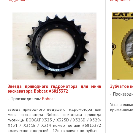
Звезда приводного гидромотора для мини
Зубчатое к
экскаватора Bobcat #6813372
Производ
Производитель:
Bobcat
Устанавлив
звезда приводного ведущего гидромотора для
применяемос
мини экскаватора Bobcat звездочка привода
гусеницы BOBCAT X325 / X325D / X328D / X329/
X331 / X331E / X334 номер детали #6813372
количество отверстий - 12шт количество зубьев -