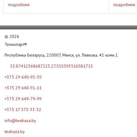
...
подробнее
подробнее
©
2026
Технопарт®
Республика Беларусь, 220007, Минск, ул. Левкова, 41 комн.1
53.87412368687223,27.555593516581713
+375 29 640-95-55
+375 29 640-91-11
+375 29 649-79-99
+375 17 373-33-32
info@texbaza.by
texbaza.by