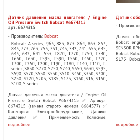
Датчик давления масла двигателя / Engine
Датчик обо
Oil Pressure Switch Bobcat #6674315
Производ
арт. 6674315
Производитель:
Bobcat
Датчик обо
Bobcat eng
Bobcat: A-series, 963, 883, 873, 864, 863, 853,
SENSOR RPM
843, 773, 763, 753, 751, 743, 742, 741, 653, 645,
643, 642, 641, 553, T870, T770, T750, T740,
Bobcat Bobc
T650, T630, T595, T590, T550, T450, T320,
S175 Bobc
T300, T250, T200, T190, T180, T140, T110, T-
Bobcat S510 
series, S850, S770, S750, S740, S650, S630, S595,
S590, S570, S550, S530, S510, S450, S330, S300,
S250, S220, S205, S185, S175, S160, S16, S150,
S100, S-series
Датчик давления масла двигателя / Engine Oil
Pressure Switch Bobcat #6674315 ✅ Артикул:
6674315 (замена старого номера 6664577) ✅
Категория: Электрооборудование, Датчики
давления ✅ Применяемость: Колесные,
гусеничные и полноприводные мини-погрузчики
подробнее
подробнее
...