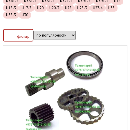
KX41-3
KX61-2
KX61-3
KX71-3
KX91-2
KX91-3
U15
U15-3
U17-3
U20
U20-3
U25
U25-3
U27-4
U35
U35-3
U30
фильтр