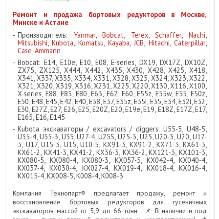
Ремонт и продажа бортовых редукторов в Москве,
Минске и Астане
Производитель:
Yanmar
,
Bobcat
,
Terex
,
Schaffer
,
Nachi
,
Mitsubishi
,
Kubota
,
Komatsu
,
Kayaba
,
JCB
,
Hitachi
,
Caterpillar
,
Case
,
Ammann
Bobcat: E14, E10e, E10, E08, E-series, DX19, DX17Z, DX10Z,
ZX75, ZX125, X444, X442, X435, X430, X428, X425, X418,
X341, X337, X335, X334, X331, X328, X325, X324, X323, X322,
X321, X320, X319, X316, X231, X225, X220, X130, X116, X100,
X-series, E88, E85, E80, E63, E62, E60, E55z, E55w, E55, E50z,
E50, E48, E45, E42, E40, E38, E37, E35z, E35i, E35, E34, E32i, E32,
E30, E27Z, E27, E26, E25, E20Z, E20, E19e, E19, E18Z, E17Z, E17,
E165, E16, E145
Kubota экскаваторы / excavators / diggers: U55-5, U48-5,
U35-4, U35-3, U35, U27-4, U25S, U25-3, U25, U20-3, U20, U17-
3, U17, U15-3, U15, U10-5, KX91-3, KX91-2, KX71-3, KX61-3,
KX61-2, KX41-3, KX41-2, KX36-3, KX36-2, KX121-3, KX101-3,
KX080-5, KX080-4, KX080-3, KX057-5, KX042-4, KX040-4,
KX037-4, KX030-4, KX027-4, KX019-4, KX018-4, KX016-4,
KX015-4, KX008-5, K008-4, K008-3
Компания Технопарт® предлагает продажу, ремонт и
восстановление бортовых редукторов для гусеничных
экскаваторов массой от 5,9 до 66 тонн . 📌 В наличии и под