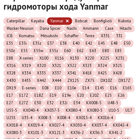
гидромоторы хода Yanmar
Caterpillar
Kayaba
Yanmar
Bobcat
Bonfiglioli
Kubota
Wacker Neuson
Dana Spicer
Nachi
Ammann
Case
Hitachi
JCB
Komatsu
Mitsubishi
Schaffer
Terex
X331
331
E35
E35i
E35z
E37
E38
E40
E42
E45
E48
E50
E50z
E55
E55w
E55z
E60
E62
E63
E80
E85
E88
X-series
X100
X116
X130
X220
X225
X231
X316
X319
X320
X321
X322
X323
X324
X325
X328
X334
X335
X337
X341
X418
X425
X428
X430
X435
X442
X444
ZX125
ZX75
DX10Z
DX17Z
DX19
E-series
E08
E10
E10e
E14
E145
E16
E165
E17
E17Z
E18Z
E19
E19e
E20
E20Z
E25
E26
E27
E27Z
E30
E32
E32i
E34
KX008-5
U48-5
U55-5
KX040-4
KX057-5
KX080-4
KX080-5
U10-5
U17
U25S
U35-4
K008-3
K008-4
KX015-4
KX016-4
KX018-4
KX019-4
KX027-4
KX030-4
KX037-4
KX042-4
KX080-3
KX101-3
KX121-3
KX36-2
KX36-3
KX41-2