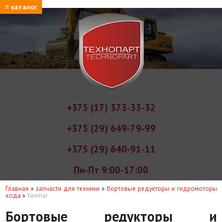
≡ каталог
+375 (17) 373-33-32
+375 (29) 649-79-99
+375 (29) 640-91-11
Пн-Пт 9:00-17:00
Главная
»
запчасти для техники
»
бортовые редукторы и гидромоторы
хода
»
Yanmar
Бортовые редукторы и