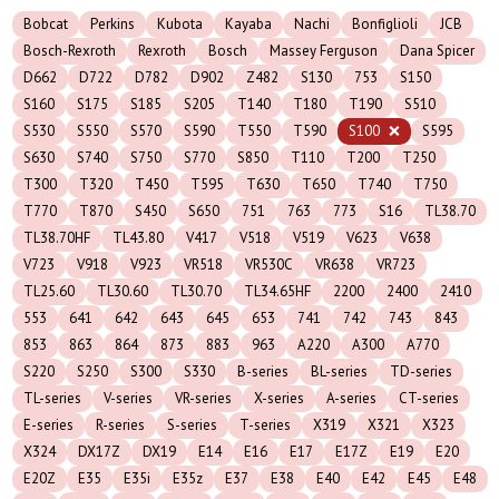
Bobcat
Perkins
Kubota
Kayaba
Nachi
Bonfiglioli
JCB
Bosch-Rexroth
Rexroth
Bosch
Massey Ferguson
Dana Spicer
D662
D722
D782
D902
Z482
S130
753
S150
S160
S175
S185
S205
T140
T180
T190
S510
S530
S550
S570
S590
T550
T590
S100
S595
S630
S740
S750
S770
S850
T110
T200
T250
T300
T320
T450
T595
T630
T650
T740
T750
T770
T870
S450
S650
751
763
773
S16
TL38.70
TL38.70HF
TL43.80
V417
V518
V519
V623
V638
V723
V918
V923
VR518
VR530C
VR638
VR723
TL25.60
TL30.60
TL30.70
TL34.65HF
2200
2400
2410
553
641
642
643
645
653
741
742
743
843
853
863
864
873
883
963
A220
A300
A770
S220
S250
S300
S330
B-series
BL-series
TD-series
TL-series
V-series
VR-series
X-series
A-series
CT-series
E-series
R-series
S-series
T-series
X319
X321
X323
X324
DX17Z
DX19
E14
E16
E17
E17Z
E19
E20
E20Z
E35
E35i
E35z
E37
E38
E40
E42
E45
E48