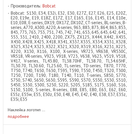
Производитель:
Bobcat
Bobcat: S130, E34, E32i, E32, E30, E27Z, E27, E26, E25, E20Z,
E20, E19e, E19, E18Z, E17Z, E17, E165, E16, E145, E14, E10e,
E10, E08, E-series, DX19, DX17Z, DX10Z, CT-series, BL-series, B-
series, A770, A300, A220, A-series, 963, 883, 873, 864, 863, 853,
843, 773, 763, 753, 751, 743, 742, 741, 653, 645, 643, 642, 641,
553, 331, 2410, 2400, 2200, ZX75, ZX125, X444, X442, X435,
X430, X428, X425, X418, X341, X337, X335, X334, X331, X328,
X325, X324, X323, X322, X321, X320, X319, X316, X231, X225,
X220, X130, X116, X100, X-series, VR723, VR638, VR530C,
VR518, VR-series, V923, V918, V723, V638, V623, V519, V518,
V417, V-series, TL43.80, TL38.70HF, TL38.70, TL34.65HF,
TL30.70, TL30.60, TL25.60, TL-series, TD-series, T870, T770,
T750, T740, T650, T630, T595, T590, T550, T450, T320, T300,
T250, T200, T190, T180, T140, T110, T-series, S850, S770,
S750, S740, S650, S630, S595, S590, S570, S550, S530, S510,
S450, S330, S300, S250, S220, S205, S185, S175, S160, S16,
S150, S100, S-series, R-series, E88, E85, E80, E63, E62, E60,
E55z, E55w, E55, E50z, E50, E48, E45, E42, E40, E38, E37, E35z,
E35i, E35
Наклейка логотип ...
подробнее