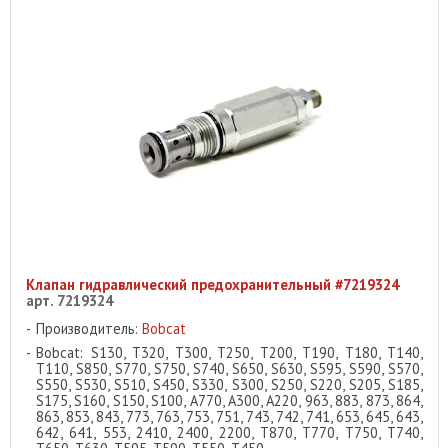
Клапан гидравлический предохранительный #7219324
арт. 7219324
Производитель:
Bobcat
Bobcat: S130, T320, T300, T250, T200, T190, T180, T140,
T110, S850, S770, S750, S740, S650, S630, S595, S590, S570,
S550, S530, S510, S450, S330, S300, S250, S220, S205, S185,
S175, S160, S150, S100, A770, A300, A220, 963, 883, 873, 864,
863, 853, 843, 773, 763, 753, 751, 743, 742, 741, 653, 645, 643,
642, 641, 553, 2410, 2400, 2200, T870, T770, T750, T740,