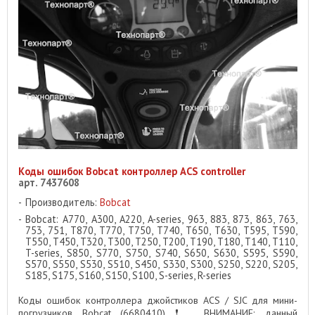
Коды ошибок Bobcat контроллер ACS controller
арт. 7437608
Производитель:
Bobcat
Bobcat: A770, A300, A220, A-series, 963, 883, 873, 863, 763,
753, 751, T870, T770, T750, T740, T650, T630, T595, T590,
T550, T450, T320, T300, T250, T200, T190, T180, T140, T110,
T-series, S850, S770, S750, S740, S650, S630, S595, S590,
S570, S550, S530, S510, S450, S330, S300, S250, S220, S205,
S185, S175, S160, S150, S100, S-series, R-series
Коды ошибок контроллера джойстиков ACS / SJC для мини-
погрузчиков Bobcat (6680410) ❗ ️ ВНИМАНИЕ: данный