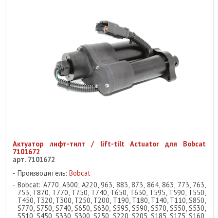
Актуатор лифт-тилт / lift-tilt Actuator для Bobcat
7101672
арт. 7101672
Производитель:
Bobcat
Bobcat: A770, A300, A220, 963, 883, 873, 864, 863, 773, 763,
753, T870, T770, T750, T740, T650, T630, T595, T590, T550,
T450, T320, T300, T250, T200, T190, T180, T140, T110, S850,
S770, S750, S740, S650, S630, S595, S590, S570, S550, S530,
S510, S450, S330, S300, S250, S220, S205, S185, S175, S160,