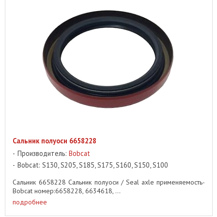
Сальник полуоси 6658228
Производитель:
Bobcat
Bobcat: S130, S205, S185, S175, S160, S150, S100
Сальник 6658228 Сальник полуоси / Seal axle применяемость-
Bobcat номер:6658228, 6634618, ...
подробнее