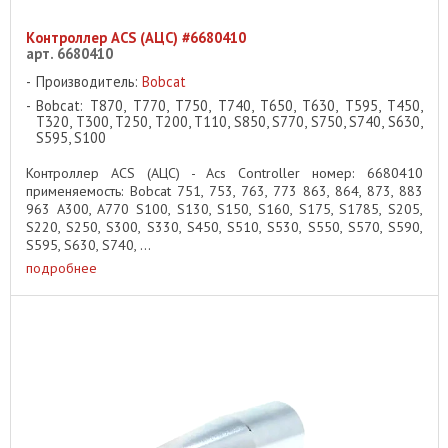
Контроллер ACS (АЦС) #6680410
арт. 6680410
Производитель:
Bobcat
Bobcat: T870, T770, T750, T740, T650, T630, T595, T450,
T320, T300, T250, T200, T110, S850, S770, S750, S740, S630,
S595, S100
Контроллер ACS (АЦС) - Acs Controller номер: 6680410
применяемость: Bobcat 751, 753, 763, 773 863, 864, 873, 883
963 A300, A770 S100, S130, S150, S160, S175, S1785, S205,
S220, S250, S300, S330, S450, S510, S530, S550, S570, S590,
S595, S630, S740, ...
подробнее