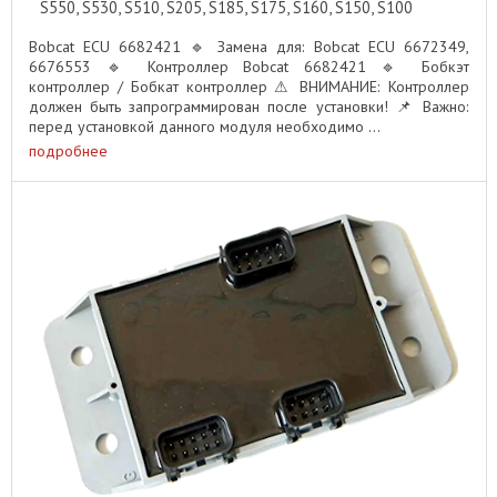
S550, S530, S510, S205, S185, S175, S160, S150, S100
Bobcat ECU 6682421 🔹 Замена для: Bobcat ECU 6672349,
6676553 🔹 Контроллер Bobcat 6682421 🔹 Бобкэт
контроллер / Бобкат контроллер ⚠ ВНИМАНИЕ: Контроллер
должен быть запрограммирован после установки! 📌 Важно:
перед установкой данного модуля необходимо ...
подробнее