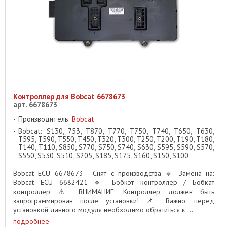
Контроллер для Bobcat 6678673
арт. 6678673
Производитель:
Bobcat
Bobcat: S130, 753, T870, T770, T750, T740, T650, T630,
T595, T590, T550, T450, T320, T300, T250, T200, T190, T180,
T140, T110, S850, S770, S750, S740, S630, S595, S590, S570,
S550, S530, S510, S205, S185, S175, S160, S150, S100
Bobcat ECU 6678673 - Снят с производства 🔹 Замена на:
Bobcat ECU 6682421 🔹 Бобкэт контроллер / Бобкат
контроллер ⚠ ВНИМАНИЕ: Контроллер должен быть
запрограммирован после установки! 📌 Важно: перед
установкой данного модуля необходимо обратиться к ...
подробнее