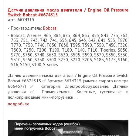
Датчик давления масла двигателя / Engine Oil Pressure
Switch Bobcat #6674315
арт. 6674315
Производитель:
Bobcat
Bobcat: A-series, 963, 883, 873, 864, 863, 853, 843, 773, 763,
753, 751, 743, 742, 741, 653, 645, 643, 642, 641, 553, T870,
T770, T750, T740, T650, T630, T595, T590, T550, T450, T320,
T300, T250, T200, T190, T180, T140, T110, T-series, S850,
S770, S750, S740, S650, S630, S595, S590, S570, S550, S530,
S510, S450, S330, S300, S250, S220, S205, S185, S175, S160,
S16, S150, S100, S-series
Датчик давления масла двигателя / Engine Oil Pressure Switch
Bobcat #6674315 ✅ Артикул: 6674315 (замена старого номера
6664577) ✅ Категория: Электрооборудование, Датчики
давления ✅ Применяемость: Колесные, гусеничные и
полноприводные мини-погрузчики ...
подробнее