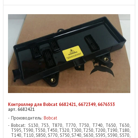
Контроллер для Bobcat 6682421, 6672349, 6676553
арт. 6682421
Производитель:
Bobcat
Bobcat: S130, 753, T870, T770, T750, T740, T650, T630,
T595, T590, T550, T450, T320, T300, T250, T200, T190, T180,
T140, T110, S850, S770, S750, S740, S630, S595, S590, S570,