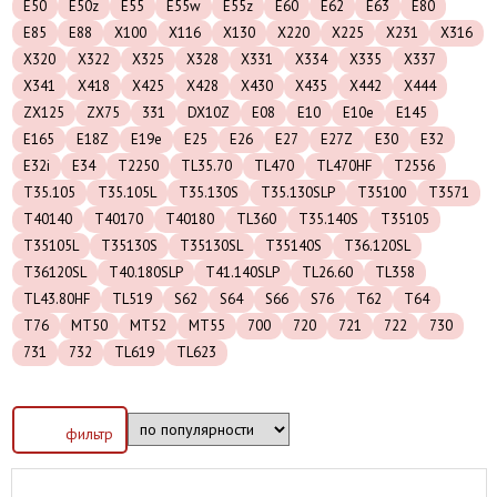
E50
E50z
E55
E55w
E55z
E60
E62
E63
E80
E85
E88
X100
X116
X130
X220
X225
X231
X316
X320
X322
X325
X328
X331
X334
X335
X337
X341
X418
X425
X428
X430
X435
X442
X444
ZX125
ZX75
331
DX10Z
E08
E10
E10e
E145
E165
E18Z
E19e
E25
E26
E27
E27Z
E30
E32
E32i
E34
T2250
TL35.70
TL470
TL470HF
T2556
T35.105
T35.105L
T35.130S
T35.130SLP
T35100
T3571
T40140
T40170
T40180
TL360
T35.140S
T35105
T35105L
T35130S
T35130SL
T35140S
T36.120SL
T36120SL
T40.180SLP
T41.140SLP
TL26.60
TL358
TL43.80HF
TL519
S62
S64
S66
S76
T62
T64
T76
MT50
MT52
MT55
700
720
721
722
730
731
732
TL619
TL623
фильтр