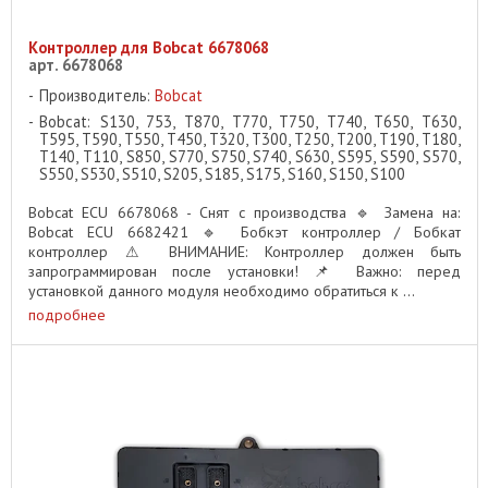
Контроллер для Bobcat 6678068
арт. 6678068
Производитель:
Bobcat
Bobcat: S130, 753, T870, T770, T750, T740, T650, T630,
T595, T590, T550, T450, T320, T300, T250, T200, T190, T180,
T140, T110, S850, S770, S750, S740, S630, S595, S590, S570,
S550, S530, S510, S205, S185, S175, S160, S150, S100
Bobcat ECU 6678068 - Снят с производства 🔹 Замена на:
Bobcat ECU 6682421 🔹 Бобкэт контроллер / Бобкат
контроллер ⚠ ВНИМАНИЕ: Контроллер должен быть
запрограммирован после установки! 📌 Важно: перед
установкой данного модуля необходимо обратиться к ...
подробнее