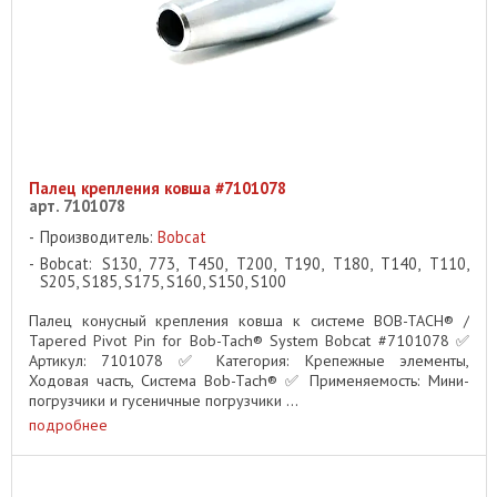
Палец крепления ковша #7101078
арт. 7101078
Производитель:
Bobcat
Bobcat: S130, 773, T450, T200, T190, T180, T140, T110,
S205, S185, S175, S160, S150, S100
Палец конусный крепления ковша к системе BOB-TACH® /
Tapered Pivot Pin for Bob-Tach® System Bobcat #7101078 ✅
Артикул: 7101078 ✅ Категория: Крепежные элементы,
Ходовая часть, Система Bob-Tach® ✅ Применяемость: Мини-
погрузчики и гусеничные погрузчики ...
подробнее