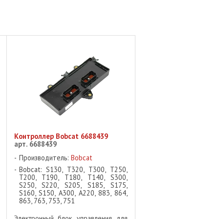
Контроллер Bobcat 6688439
арт. 6688439
Производитель:
Bobcat
Bobcat: S130, T320, T300, T250,
T200, T190, T180, T140, S300,
S250, S220, S205, S185, S175,
S160, S150, A300, A220, 883, 864,
863, 763, 753, 751
Электронный блок управления для