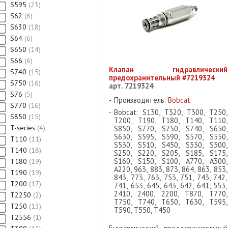
S595
23
S62
6
S630
18
S64
6
S650
14
S66
6
Клапан гидравлический
S740
15
предохранительный #7219324
S750
16
арт. 7219324
S76
5
Производитель:
Bobcat
S770
16
Bobcat: S130, T320, T300, T250,
S850
15
T200, T190, T180, T140, T110,
T-series
4
S850, S770, S750, S740, S650,
S630, S595, S590, S570, S550,
T110
11
S530, S510, S450, S330, S300,
T140
18
S250, S220, S205, S185, S175,
S160, S150, S100, A770, A300,
T180
19
A220, 963, 883, 873, 864, 863, 853,
T190
19
843, 773, 763, 753, 751, 743, 742,
T200
17
741, 653, 645, 643, 642, 641, 553,
2410, 2400, 2200, T870, T770,
T2250
2
T750, T740, T650, T630, T595,
T250
13
T590, T550, T450
T2556
1