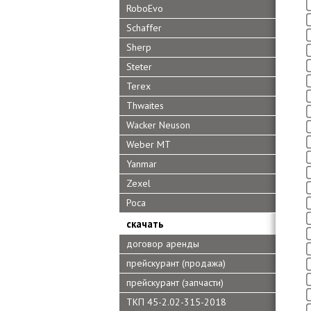
RoboEvo
Schaffer
Sherp
Steter
Terex
Thwaites
Wacker Neuson
Weber MT
Yanmar
Zexel
Роса
скачать
договор аренды
прейскурант (продажа)
прейскурант (запчасти)
ТКП 45-2.02-315-2018