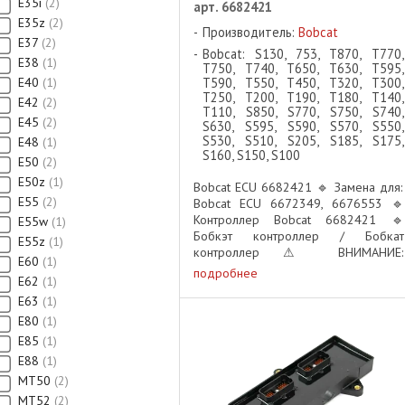
E35i
2
арт. 6682421
E35z
2
Производитель:
Bobcat
E37
2
Bobcat: S130, 753, T870, T770,
E38
1
T750, T740, T650, T630, T595,
E40
1
T590, T550, T450, T320, T300,
T250, T200, T190, T180, T140,
E42
2
T110, S850, S770, S750, S740,
E45
2
S630, S595, S590, S570, S550,
S530, S510, S205, S185, S175,
E48
1
S160, S150, S100
E50
2
E50z
1
Bobcat ECU 6682421 🔹 Замена для:
E55
2
Bobcat ECU 6672349, 6676553 🔹
Контроллер Bobcat 6682421 🔹
E55w
1
Бобкэт контроллер / Бобкат
E55z
1
контроллер ⚠ ВНИМАНИЕ:
E60
1
Контроллер должен быть
подробнее
E62
1
запрограммирован после установки!
E63
1
📌 Важно: перед установкой данного
модуля необходимо ...
E80
1
E85
1
E88
1
MT50
2
MT52
2