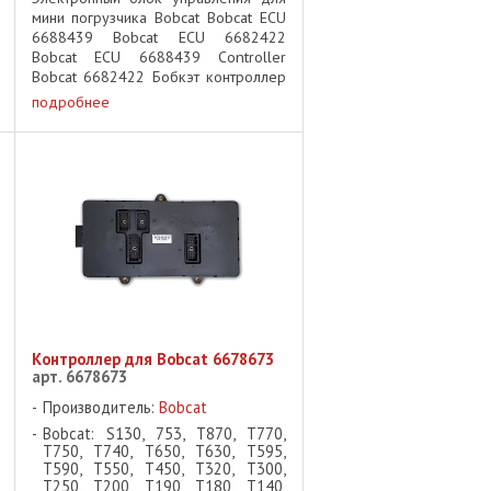
мини погрузчика Bobcat Bobcat ECU
6688439 Bobcat ECU 6682422
Bobcat ECU 6688439 Controller
Bobcat 6682422 Бобкэт контроллер
Бобкат контроллер ВНИМАНИЕ:
подробнее
контроллер должен быть
запрограммирован после установки
...
Контроллер для Bobcat 6678673
арт. 6678673
Производитель:
Bobcat
Bobcat: S130, 753, T870, T770,
T750, T740, T650, T630, T595,
T590, T550, T450, T320, T300,
T250, T200, T190, T180, T140,