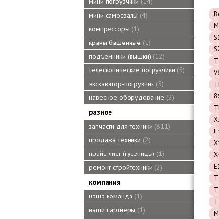
мини погрузчики
14
B
мини самосвалы
4
M
компрессоры
1
S
краны башенные
1
S
подъемники (вышки)
12
T
телескопические погрузчики
5
V
экскаватор-погрузчик
5
T
8
навесное оборудование
2
T
разное
X
запчасти для техники
811
E
продажа техники
2
X
прайс-лист (гусеницы)
1
X
E
ремонт стройтехники
2
T
компания
T
наша команда
1
T
наши партнеры
1
M