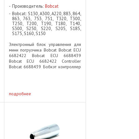
Производитель:
Bobcat
Bobcat: S130, A300, A220, 883, 864,
863, 763, 753, 751, T320, T300,
T250, T200, T190, T180, T140,
S300, S250, S220, S205, S185,
S175, S160, S150
Электронный блок управления для
мини погрузчика Bobcat Bobcat ECU
6682422 Bobcat ECU 6688439
Bobcat ECU 6682422 Controller
Bobcat 6688439 Бобкэт контроллер
Бобкат контроллер ВНИМАНИЕ:
контроллер должен быть
запрограммирован после установки
...
подробнее