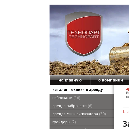
на главную
о компании
каталог техники в аренду
А
Е
ра
виброкатки
16
аренда виброкатка
6
Гла
аренда мини экскаватора
20
З
грейдеры
2