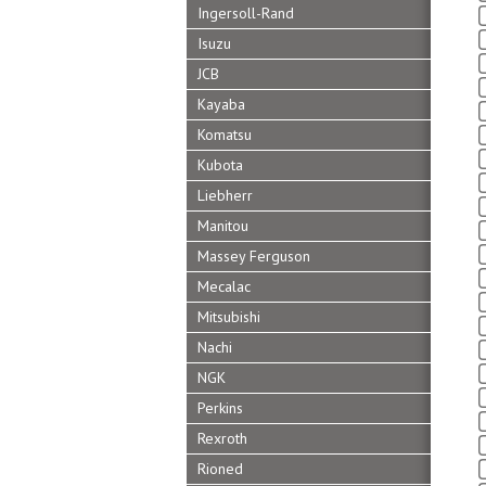
Ingersoll-Rand
Isuzu
JCB
Kayaba
Komatsu
Kubota
Liebherr
Manitou
Massey Ferguson
Mecalac
Mitsubishi
Nachi
NGK
Perkins
Rexroth
Rioned