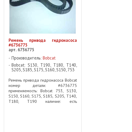
Ремень привода гидронасоса
#6736775
арт. 6736775
Производитель:
Bobcat
Bobcat: S130, T190, T180, T140,
S205, S185, S175, S160, S150, 753
Ремень привода гидронасоса Bobcat
номер детали: #6736775
применяемость: Bobcat 753, S130,
S150, S160, S175, S185, S205, T140,
T180, T190 наличие: есть
Используется для передачи
мощности от двигателя на
гидравлический насос Bobcat
hydraulic pump ...