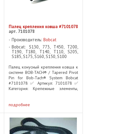
Палец крепления ковша #7101078
арт. 7101078
Производитель:
Bobcat
Bobcat: S130, 773, T450, T200,
T190, T180, T140, T110, S205,
S185, S175, S160, S150, S100
Палец конусный крепления ковша к
системе BOB-TACH® / Tapered Pivot
Pin for Bob-Tach® System Bobcat
#7101078 ✅ Артикул: 7101078 ✅
Категория: Крепежные элементы,
Ходовая часть, Система Bob-Tach® ✅
Применяемость: Мини-погрузчики и
гусеничные погрузчики ...
подробнее