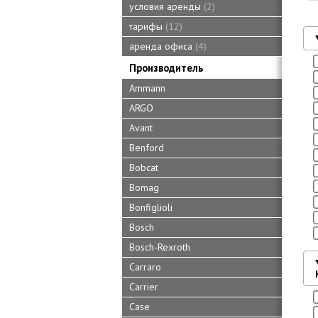
условия аренды
2
тарифы
12
аренда офиса
4
Производитель
Ammann
ARGO
Avant
Benford
Bobcat
Bomag
Bonfiglioli
Bosch
Bosch-Rexroth
Carraro
Carrier
Case