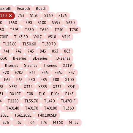
exroth
Rexroth
Bosch
S130
753
S150
S160
S175
0
T550
T590
S100
S595
S630
50
T595
T630
T650
T740
T750
.70HF
TL43.80
V417
V518
V519
TL25.60
TL30.60
TL30.70
741
742
743
843
853
863
S330
B-series
BL-series
TD-series
R-series
S-series
T-series
X319
E20
E20Z
E35
E35i
E35z
E37
E62
E63
E80
E85
E88
X100
28
X331
X334
X335
X337
X341
31
DX10Z
E08
E10
E10e
E145
4
T2250
TL35.70
TL470
TL470HF
T40140
T40170
T40180
TL360
120SL
T36120SL
T40.180SLP
S76
T62
T64
T76
MT50
MT52