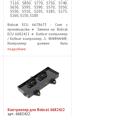
T110, S850, S770, S750, S740,
S630, S595, S590, S570, S550,
S530, S510, S205, S185, S175,
S160, S150, S100
Bobcat ECU 6678673 - Снят с
производства 🔹 Замена на: Bobcat
ECU 6682421 🔹 Бобкэт контроллер
/ Бобкат контроллер ⚠ ВНИМАНИЕ:
Контроллер должен быть
запрограммирован после установки!
подробнее
📌 Важно: перед установкой данного
модуля необходимо обратиться к ...
Контроллер для Bobcat 6682422
арт. 6682422