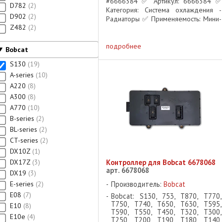
#6666384 ✅ Артикул: 6666384 ✅
D782
2
Категория: Система охлаждения -
D902
2
Радиаторы ✅ Применяемость: Мини-
Z482
2
погрузчики Bobcat Описание:
Оригинальный радиатор
охлаждающей жидкости Bobcat
подробнее
Bobcat
#6666384 ...
S130
19
A-series
10
A220
8
A300
8
A770
10
B-series
2
BL-series
2
CT-series
2
DX10Z
1
DX17Z
3
Контроллер для Bobcat 6678068
арт. 6678068
DX19
3
E-series
2
Производитель:
Bobcat
E08
7
Bobcat: S130, 753, T870, T770,
T750, T740, T650, T630, T595,
E10
8
T590, T550, T450, T320, T300,
E10e
4
T250, T200, T190, T180, T140,