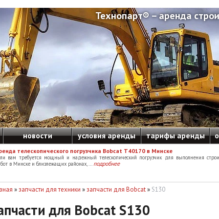
Технопарт® – аренда строи
новости
условия аренды
тарифы аренды
о
ренда телескопического погрузчика Bobcat T40170 в Минске
сли вам требуется мощный и надежный телескопический погрузчик для выполнения строи
подробнее
бот в Минске и близлежащих районах, ...
вная
»
запчасти для техники
»
запчасти для Bobcat
»
S130
апчасти для Bobcat S130