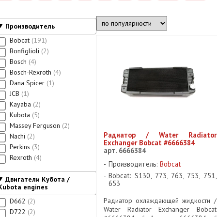
Производитель
Bobcat
191
Bonfiglioli
2
Bosch
4
Bosch-Rexroth
4
Dana Spicer
1
JCB
1
Kayaba
2
Kubota
5
Massey Ferguson
2
Радиатор / Water Radiator
Nachi
2
Exchanger Bobcat #6666384
Perkins
3
арт. 6666384
Rexroth
4
Производитель:
Bobcat
Bobcat: S130, 773, 763, 753, 751,
Двигатели Кубота /
653
Kubota engines
Радиатор охлаждающей жидкости /
D662
2
Water Radiator Exchanger Bobcat
D722
2