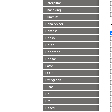
Caterpillar
Changxing
Cummins
Dana Spicer
Danfoss
Denso
Deutz
Dongfeng
Doosan
Eaton
ECOS
Evergreen
Giant
Heli
Hifi
Hitachi