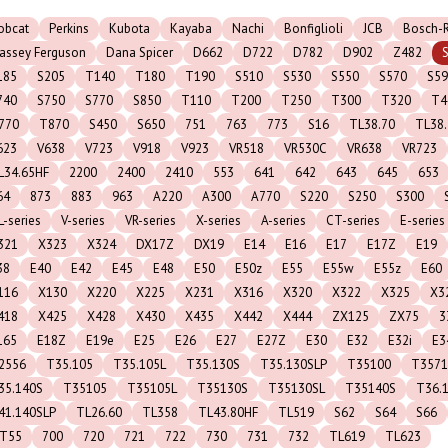
obcat
Perkins
Kubota
Kayaba
Nachi
Bonfiglioli
JCB
Bosch-R
assey Ferguson
Dana Spicer
D662
D722
D782
D902
Z482
185
S205
T140
T180
T190
S510
S530
S550
S570
S59
740
S750
S770
S850
T110
T200
T250
T300
T320
T4
770
T870
S450
S650
751
763
773
S16
TL38.70
TL38
623
V638
V723
V918
V923
VR518
VR530C
VR638
VR723
L34.65HF
2200
2400
2410
553
641
642
643
645
653
64
873
883
963
A220
A300
A770
S220
S250
S300
L-series
V-series
VR-series
X-series
A-series
CT-series
E-series
321
X323
X324
DX17Z
DX19
E14
E16
E17
E17Z
E19
38
E40
E42
E45
E48
E50
E50z
E55
E55w
E55z
E60
116
X130
X220
X225
X231
X316
X320
X322
X325
X3
418
X425
X428
X430
X435
X442
X444
ZX125
ZX75
3
165
E18Z
E19e
E25
E26
E27
E27Z
E30
E32
E32i
E3
2556
T35.105
T35.105L
T35.130S
T35.130SLP
T35100
T3571
35.140S
T35105
T35105L
T35130S
T35130SL
T35140S
T36.
41.140SLP
TL26.60
TL358
TL43.80HF
TL519
S62
S64
S66
T55
700
720
721
722
730
731
732
TL619
TL623