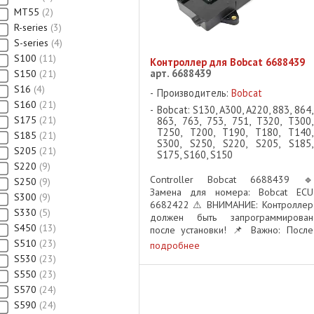
MT55
2
R-series
3
S-series
4
S100
11
Контроллер для Bobcat 6688439
арт. 6688439
S150
21
S16
4
Производитель:
Bobcat
S160
21
Bobcat: S130, A300, A220, 883, 864,
S175
21
863, 763, 753, 751, T320, T300,
T250, T200, T190, T180, T140,
S185
21
S300, S250, S220, S205, S185,
S205
21
S175, S160, S150
S220
9
Controller Bobcat 6688439 🔹
S250
9
Замена для номера: Bobcat ECU
S300
9
6682422 ⚠ ВНИМАНИЕ: Контроллер
S330
5
должен быть запрограммирован
S450
13
после установки! 📌 Важно: После
получения заказа необходимо
S510
23
подробнее
обратиться к представителю Bobcat
S530
23
для программирования блока ...
S550
23
S570
24
S590
24