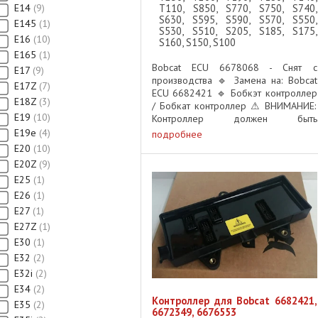
E14
9
T110, S850, S770, S750, S740,
S630, S595, S590, S570, S550,
E145
1
S530, S510, S205, S185, S175,
E16
10
S160, S150, S100
E165
1
Bobcat ECU 6678068 - Снят с
E17
9
производства 🔹 Замена на: Bobcat
E17Z
7
ECU 6682421 🔹 Бобкэт контроллер
E18Z
3
/ Бобкат контроллер ⚠ ВНИМАНИЕ:
E19
10
Контроллер должен быть
запрограммирован после установки!
E19e
4
подробнее
📌 Важно: перед установкой данного
E20
10
модуля необходимо обратиться к ...
E20Z
9
E25
1
E26
1
E27
1
E27Z
1
E30
1
E32
2
E32i
2
E34
2
Контроллер для Bobcat 6682421,
E35
2
6672349, 6676553