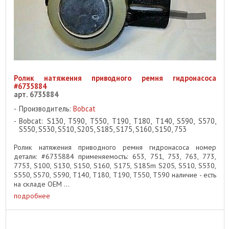
Ролик натяжения приводного ремня гидронасоса
#6735884
арт. 6735884
Производитель:
Bobcat
Bobcat: S130, T590, T550, T190, T180, T140, S590, S570,
S550, S530, S510, S205, S185, S175, S160, S150, 753
Ролик натяжения приводного ремня гидронасоса номер
детали: #6735884 применяемость: 653, 751, 753, 763, 773,
7753, S100, S130, S150, S160, S175, S185m S205, S510, S530,
S550, S570, S590, T140, T180, T190, T550, T590 наличие - есть
на складе OEM ...
подробнее