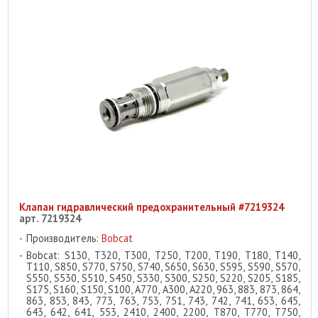
Клапан гидравлический предохранительный #7219324
арт. 7219324
Производитель:
Bobcat
Bobcat: S130, T320, T300, T250, T200, T190, T180, T140,
T110, S850, S770, S750, S740, S650, S630, S595, S590, S570,
S550, S530, S510, S450, S330, S300, S250, S220, S205, S185,
S175, S160, S150, S100, A770, A300, A220, 963, 883, 873, 864,
863, 853, 843, 773, 763, 753, 751, 743, 742, 741, 653, 645,
643, 642, 641, 553, 2410, 2400, 2200, T870, T770, T750,