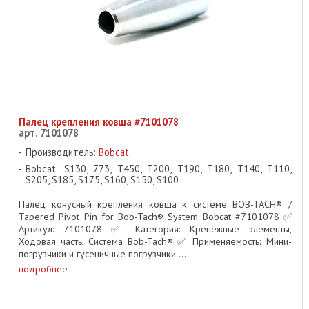
Палец крепления ковша #7101078
арт. 7101078
Производитель:
Bobcat
Bobcat: S130, 773, T450, T200, T190, T180, T140, T110,
S205, S185, S175, S160, S150, S100
Палец конусный крепления ковша к системе BOB-TACH® /
Tapered Pivot Pin for Bob-Tach® System Bobcat #7101078 ✅
Артикул: 7101078 ✅ Категория: Крепежные элементы,
Ходовая часть, Система Bob-Tach® ✅ Применяемость: Мини-
погрузчики и гусеничные погрузчики ...
подробнее