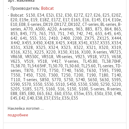
арт. наклейка
Производитель:
Bobcat
Bobcat: S130, E34, E32i, E32, E30, E27Z, E27, E26, E25, E20Z,
E20, E19e, E19, E18Z, E17Z, E17, E165, E16, E145, E14, E10e,
E10, E08, E-series, DX19, DX17Z, DX10Z, CT-series, BL-series, B-
series, A770, A300, A220, A-series, 963, 883, 873, 864, 863,
853, 843, 773, 763, 753, 751, 743, 742, 741, 653, 645, 643,
642, 641, 553, 331, 2410, 2400, 2200, ZX75, ZX125, X444,
X442, X435, X430, X428, X425, X418, X341, X337, X335, X334,
X331, X328, X325, X324, X323, X322, X321, X320, X319,
X316, X231, X225, X220, X130, X116, X100, X-series, VR723,
VR638, VR530C, VR518, VR-series, V923, V918, V723, V638,
V623, V519, V518, V417, V-series, TL43.80, TL38.70HF,
TL38.70, TL34.65HF, TL30.70, TL30.60, TL25.60, TL-series, TD-
series, T870, T770, T750, T740, T650, T630, T595, T590,
T550, T450, T320, T300, T250, T200, T190, T180, T140,
T110, T-series, S850, S770, S750, S740, S650, S630, S595,
S590, S570, S550, S530, S510, S450, S330, S300, S250, S220,
S205, S185, S175, S160, S16, S150, S100, S-series, R-series,
E88, E85, E80, E63, E62, E60, E55z, E55w, E55, E50z, E50, E48,
E45, E42, E40, E38, E37, E35z, E35i, E35
Наклейка логотип ...
подробнее