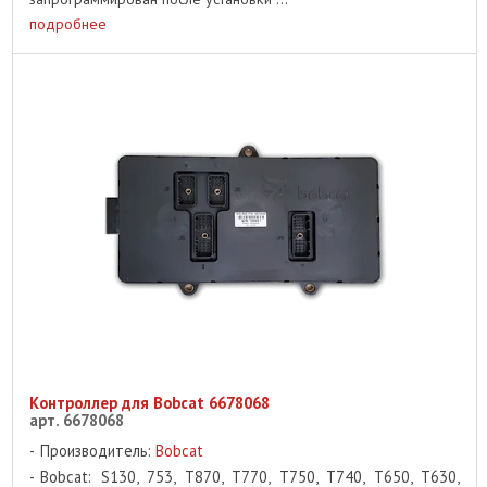
подробнее
Контроллер для Bobcat 6678068
арт. 6678068
Производитель:
Bobcat
Bobcat: S130, 753, T870, T770, T750, T740, T650, T630,