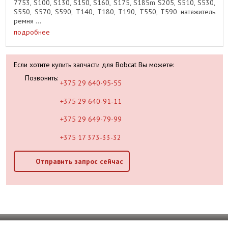
7753, S100, S130, S150, S160, S175, S185m S205, S510, S530,
S550, S570, S590, T140, T180, T190, T550, T590 натяжитель
ремня ...
подробнее
Если хотите купить запчасти для Bobcat Вы можете:
Позвонить:
+375 29 640-95-55
+375 29 640-91-11
+375 29 649-79-99
+375 17 373-33-32
Отправить запрос сейчас