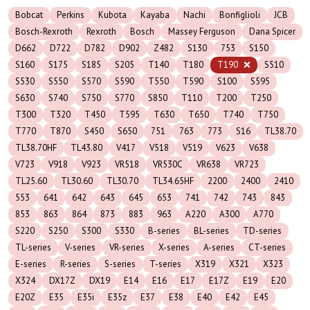
Bobcat
Perkins
Kubota
Kayaba
Nachi
Bonfiglioli
JCB
Bosch-Rexroth
Rexroth
Bosch
Massey Ferguson
Dana Spicer
D662
D722
D782
D902
Z482
S130
753
S150
S160
S175
S185
S205
T140
T180
T190
S510
S530
S550
S570
S590
T550
T590
S100
S595
S630
S740
S750
S770
S850
T110
T200
T250
T300
T320
T450
T595
T630
T650
T740
T750
T770
T870
S450
S650
751
763
773
S16
TL38.70
TL38.70HF
TL43.80
V417
V518
V519
V623
V638
V723
V918
V923
VR518
VR530C
VR638
VR723
TL25.60
TL30.60
TL30.70
TL34.65HF
2200
2400
2410
553
641
642
643
645
653
741
742
743
843
853
863
864
873
883
963
A220
A300
A770
S220
S250
S300
S330
B-series
BL-series
TD-series
TL-series
V-series
VR-series
X-series
A-series
CT-series
E-series
R-series
S-series
T-series
X319
X321
X323
X324
DX17Z
DX19
E14
E16
E17
E17Z
E19
E20
E20Z
E35
E35i
E35z
E37
E38
E40
E42
E45