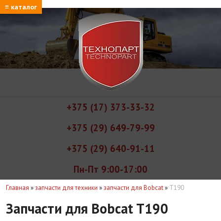
≡ каталог
+375 (17) 373-33-32
+375 (29) 649-79-99
+375 (29) 640-91-11
Пн-Пт 9:00-17:00
Главная
»
запчасти для техники
»
запчасти для Bobcat
»
T190
Запчасти для Bobcat T190