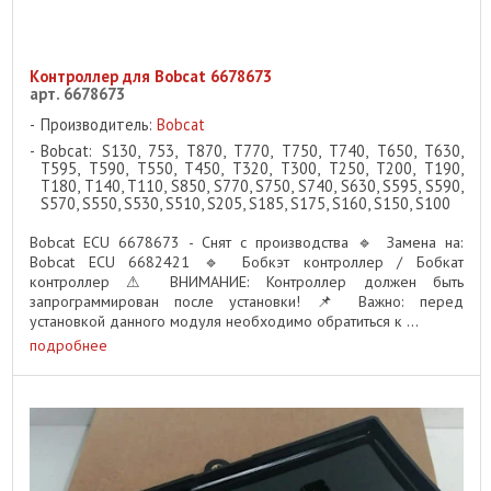
Контроллер для Bobcat 6678673
арт. 6678673
Производитель:
Bobcat
Bobcat: S130, 753, T870, T770, T750, T740, T650, T630,
T595, T590, T550, T450, T320, T300, T250, T200, T190,
T180, T140, T110, S850, S770, S750, S740, S630, S595, S590,
S570, S550, S530, S510, S205, S185, S175, S160, S150, S100
Bobcat ECU 6678673 - Снят с производства 🔹 Замена на:
Bobcat ECU 6682421 🔹 Бобкэт контроллер / Бобкат
контроллер ⚠ ВНИМАНИЕ: Контроллер должен быть
запрограммирован после установки! 📌 Важно: перед
установкой данного модуля необходимо обратиться к ...
подробнее