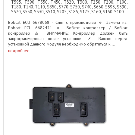
T595, T590, T550, T450, T320, T300, T250, T200, T190,
T180, T140, T110, S850, S770, S750, S740, S630, S595, S590,
S570, S550, S530, S510, S205, S185, S175, S160, S150, S100
Bobcat ECU 6678068 - Снят с производства 🔹 Замена на:
Bobcat ECU 6682421 🔹 Бобкэт контроллер / Бобкат
контроллер ⚠ ВНИМАНИЕ: Контроллер должен быть
запрограммирован после установки! 📌 Важно: перед
установкой данного модуля необходимо обратиться к ...
подробнее