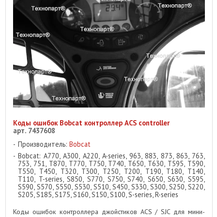
Коды ошибок Bobcat контроллер ACS controller
арт. 7437608
Производитель:
Bobcat
Bobcat: A770, A300, A220, A-series, 963, 883, 873, 863, 763,
753, 751, T870, T770, T750, T740, T650, T630, T595, T590,
T550, T450, T320, T300, T250, T200, T190, T180, T140,
T110, T-series, S850, S770, S750, S740, S650, S630, S595,
S590, S570, S550, S530, S510, S450, S330, S300, S250, S220,
S205, S185, S175, S160, S150, S100, S-series, R-series
Коды ошибок контроллера джойстиков ACS / SJC для мини-