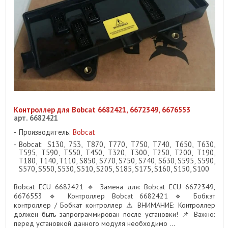
Контроллер для Bobcat 6682421, 6672349, 6676553
арт. 6682421
Производитель:
Bobcat
Bobcat: S130, 753, T870, T770, T750, T740, T650, T630,
T595, T590, T550, T450, T320, T300, T250, T200, T190,
T180, T140, T110, S850, S770, S750, S740, S630, S595, S590,
S570, S550, S530, S510, S205, S185, S175, S160, S150, S100
Bobcat ECU 6682421 🔹 Замена для: Bobcat ECU 6672349,
6676553 🔹 Контроллер Bobcat 6682421 🔹 Бобкэт
контроллер / Бобкат контроллер ⚠ ВНИМАНИЕ: Контроллер
должен быть запрограммирован после установки! 📌 Важно:
перед установкой данного модуля необходимо ...