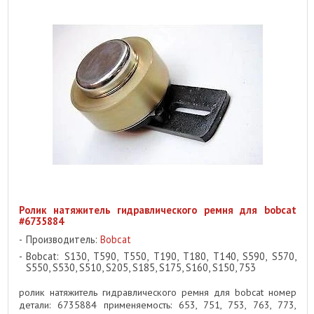
Ролик натяжитель гидравлического ремня для bobcat
#6735884
Производитель:
Bobcat
Bobcat: S130, T590, T550, T190, T180, T140, S590, S570,
S550, S530, S510, S205, S185, S175, S160, S150, 753
ролик натяжитель гидравлического ремня для bobcat номер
детали: 6735884 применяемость: 653, 751, 753, 763, 773,