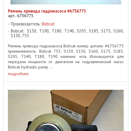
Ремень привода гидронасоса #6736775
арт. 6736775
Производитель:
Bobcat
Bobcat: S130, T190, T180, T140, S205, S185, S175, S160,
S150, 753
Ремень привода гидронасоса Bobcat номер детали: #6736775
применяемость: Bobcat 753, S130, S150, S160, S175, S185,
S205, T140, T180, T190 наличие: есть Используется для
передачи мощности от двигателя на гидравлический насос
Bobcat hydraulic pump ...
подробнее