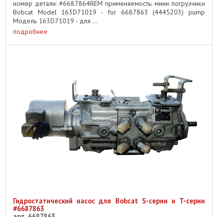
номер детали: #6687864REM применяемость: мини погрузчики
Bobcat Model 163D71019 - for 6687863 (4445203) pump
Модель 163D71019 - для ...
подробнее
Гидростатический насос для Bobcat S-серии и T-серии
#6687863
арт. 6687863