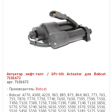
Актуатор лифт-тилт / lift-tilt Actuator для Bobcat
7101672
арт. 7101672
Производитель:
Bobcat
Bobcat: A770, A300, A220, 963, 883, 873, 864, 863, 773, 763,
753, T870, T770, T750, T740, T650, T630, T595, T590, T550,
T450, T320, T300, T250, T200, T190, T180, T140, T110, S850,
S770, S750, S740, S650, S630, S595, S590, S570, S550, S530,
S510, S450, S330, S300, S250, S220, S205, S185, S175, S160,