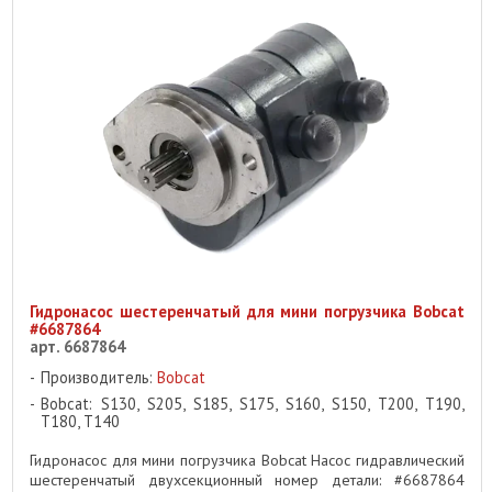
Гидронасос шестеренчатый для мини погрузчика Bobcat
#6687864
арт. 6687864
Производитель:
Bobcat
Bobcat: S130, S205, S185, S175, S160, S150, T200, T190,
T180, T140
Гидронасос для мини погрузчика Bobcat Насос гидравлический
шестеренчатый двухсекционный номер детали: #6687864