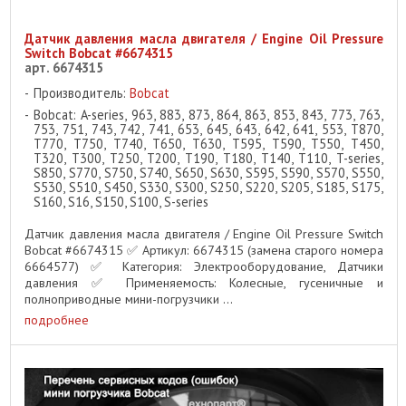
Датчик давления масла двигателя / Engine Oil Pressure
Switch Bobcat #6674315
арт. 6674315
Производитель:
Bobcat
Bobcat: A-series, 963, 883, 873, 864, 863, 853, 843, 773, 763,
753, 751, 743, 742, 741, 653, 645, 643, 642, 641, 553, T870,
T770, T750, T740, T650, T630, T595, T590, T550, T450,
T320, T300, T250, T200, T190, T180, T140, T110, T-series,
S850, S770, S750, S740, S650, S630, S595, S590, S570, S550,
S530, S510, S450, S330, S300, S250, S220, S205, S185, S175,
S160, S16, S150, S100, S-series
Датчик давления масла двигателя / Engine Oil Pressure Switch
Bobcat #6674315 ✅ Артикул: 6674315 (замена старого номера
6664577) ✅ Категория: Электрооборудование, Датчики
давления ✅ Применяемость: Колесные, гусеничные и
полноприводные мини-погрузчики ...
подробнее