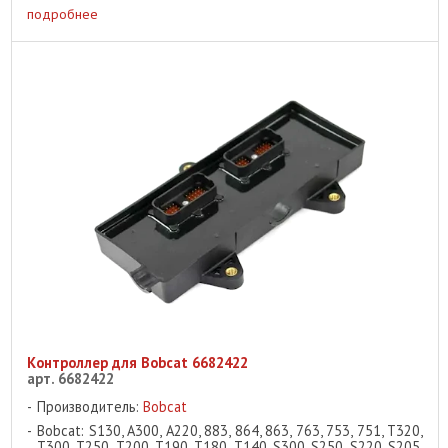
подробнее
Контроллер для Bobcat 6682422
арт. 6682422
Производитель:
Bobcat
Bobcat: S130, A300, A220, 883, 864, 863, 763, 753, 751, T320,
T300, T250, T200, T190, T180, T140, S300, S250, S220, S205,