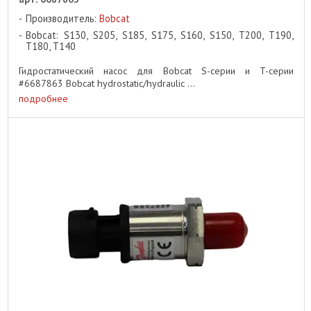
Производитель:
Bobcat
Bobcat: S130, S205, S185, S175, S160, S150, T200, T190,
T180, T140
Гидростатический насос для Bobcat S-серии и T-серии
#6687863 Bobcat hydrostatic/hydraulic ...
подробнее