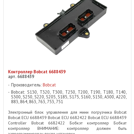
Контроллер Bobcat 6688439
арт. 6688439
Производитель:
Bobcat
Bobcat: S130, T320, T300, T250, T200, T190, T180, T140,
S300, S250, S220, S205, S185, S175, S160, S150, A300, A220,
883, 864, 863, 763, 753, 751
Электронный блок управления для мини погрузчика Bobcat
Bobcat ECU 6688439 Bobcat ECU 6682422 Bobcat ECU 6688439
Controller Bobcat 6682422 Бобкэт контроллер Бобкат
контроллер ВНИМАНИЕ: контроллер должен быть
запрограммирован после установки ...