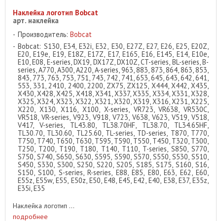
Наклейка логотип Bobcat
арт. наклейка
Производитель:
Bobcat
Bobcat: S130, E34, E32i, E32, E30, E27Z, E27, E26, E25, E20Z,
E20, E19e, E19, E18Z, E17Z, E17, E165, E16, E145, E14, E10e,
E10, E08, E-series, DX19, DX17Z, DX10Z, CT-series, BL-series, B-
series, A770, A300, A220, A-series, 963, 883, 873, 864, 863, 853,
843, 773, 763, 753, 751, 743, 742, 741, 653, 645, 643, 642, 641,
553, 331, 2410, 2400, 2200, ZX75, ZX125, X444, X442, X435,
X430, X428, X425, X418, X341, X337, X335, X334, X331, X328,
X325, X324, X323, X322, X321, X320, X319, X316, X231, X225,
X220, X130, X116, X100, X-series, VR723, VR638, VR530C,
VR518, VR-series, V923, V918, V723, V638, V623, V519, V518,
V417, V-series, TL43.80, TL38.70HF, TL38.70, TL34.65HF,
TL30.70, TL30.60, TL25.60, TL-series, TD-series, T870, T770,
T750, T740, T650, T630, T595, T590, T550, T450, T320, T300,
T250, T200, T190, T180, T140, T110, T-series, S850, S770,
S750, S740, S650, S630, S595, S590, S570, S550, S530, S510,
S450, S330, S300, S250, S220, S205, S185, S175, S160, S16,
S150, S100, S-series, R-series, E88, E85, E80, E63, E62, E60,
E55z, E55w, E55, E50z, E50, E48, E45, E42, E40, E38, E37, E35z,
E35i, E35
Наклейка логотип ...
подробнее