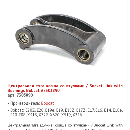
Центральная тяга ковша со втулками / Bucket Link with
Bushings Bobcat #7303890
арт. 7303890
Производитель:
Bobcat
Bobcat: E20Z, E20, E19e, E19, E18Z, E17Z, E17, E16, E14, E10e,
E10, E08, X418, X322, X320, X319, X316
Центральная тяга (дужка) ковша со втулками / Bucket Link with