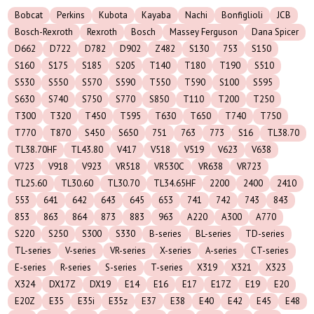
Bobcat
Perkins
Kubota
Kayaba
Nachi
Bonfiglioli
JCB
Bosch-Rexroth
Rexroth
Bosch
Massey Ferguson
Dana Spicer
D662
D722
D782
D902
Z482
S130
753
S150
S160
S175
S185
S205
T140
T180
T190
S510
S530
S550
S570
S590
T550
T590
S100
S595
S630
S740
S750
S770
S850
T110
T200
T250
T300
T320
T450
T595
T630
T650
T740
T750
T770
T870
S450
S650
751
763
773
S16
TL38.70
TL38.70HF
TL43.80
V417
V518
V519
V623
V638
V723
V918
V923
VR518
VR530C
VR638
VR723
TL25.60
TL30.60
TL30.70
TL34.65HF
2200
2400
2410
553
641
642
643
645
653
741
742
743
843
853
863
864
873
883
963
A220
A300
A770
S220
S250
S300
S330
B-series
BL-series
TD-series
TL-series
V-series
VR-series
X-series
A-series
CT-series
E-series
R-series
S-series
T-series
X319
X321
X323
X324
DX17Z
DX19
E14
E16
E17
E17Z
E19
E20
E20Z
E35
E35i
E35z
E37
E38
E40
E42
E45
E48