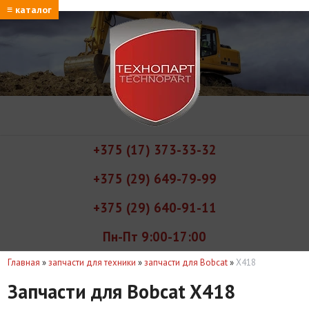
≡ каталог
+375 (17) 373-33-32
+375 (29) 649-79-99
+375 (29) 640-91-11
Пн-Пт 9:00-17:00
Главная
»
запчасти для техники
»
запчасти для Bobcat
»
X418
Запчасти для Bobcat X418