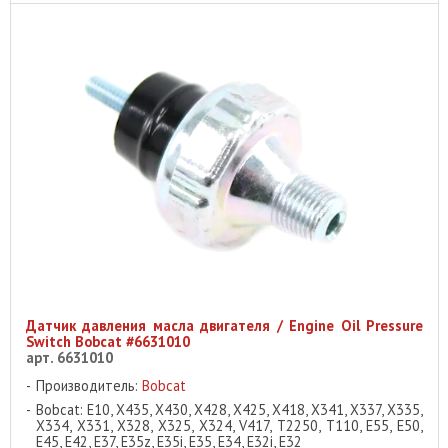
Датчик давления масла двигателя / Engine Oil Pressure
Switch Bobcat #6631010
арт. 6631010
Производитель:
Bobcat
Bobcat: E10, X435, X430, X428, X425, X418, X341, X337, X335,
X334, X331, X328, X325, X324, V417, T2250, T110, E55, E50,
E45, E42, E37, E35z, E35i, E35, E34, E32i, E32