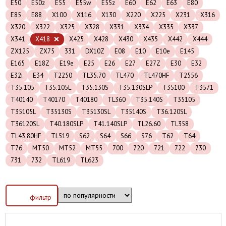
E50
E50z
E55
E55w
E55z
E60
E62
E63
E80
E85
E88
X100
X116
X130
X220
X225
X231
X316
X320
X322
X325
X328
X331
X334
X335
X337
X341
X418
X425
X428
X430
X435
X442
X444
ZX125
ZX75
331
DX10Z
E08
E10
E10e
E145
E165
E18Z
E19e
E25
E26
E27
E27Z
E30
E32
E32i
E34
T2250
TL35.70
TL470
TL470HF
T2556
T35.105
T35.105L
T35.130S
T35.130SLP
T35100
T3571
T40140
T40170
T40180
TL360
T35.140S
T35105
T35105L
T35130S
T35130SL
T35140S
T36.120SL
T36120SL
T40.180SLP
T41.140SLP
TL26.60
TL358
TL43.80HF
TL519
S62
S64
S66
S76
T62
T64
T76
MT50
MT52
MT55
700
720
721
722
730
731
732
TL619
TL623
фильтр