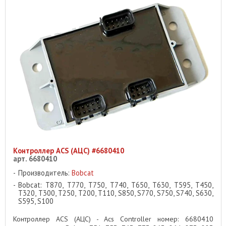
Контроллер ACS (АЦС) #6680410
арт. 6680410
Производитель:
Bobcat
Bobcat: T870, T770, T750, T740, T650, T630, T595, T450,
T320, T300, T250, T200, T110, S850, S770, S750, S740, S630,
S595, S100
Контроллер ACS (АЦС) - Acs Controller номер: 6680410