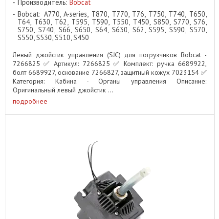
Производитель:
Bobcat
Bobcat: A770, A-series, T870, T770, T76, T750, T740, T650,
T64, T630, T62, T595, T590, T550, T450, S850, S770, S76,
S750, S740, S66, S650, S64, S630, S62, S595, S590, S570,
S550, S530, S510, S450
Левый джойстик управления (SJC) для погрузчиков Bobcat -
7266825 ✅ Артикул: 7266825 ✅ Комплект: ручка 6689922,
болт 6689927, основание 7266827, защитный кожух 7023154 ✅
Категория: Кабина - Органы управления Описание:
Оригинальный левый джойстик ...
подробнее