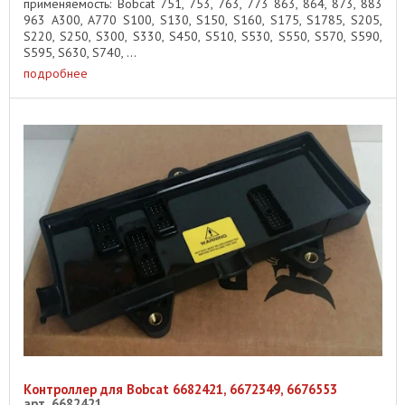
применяемость: Bobcat 751, 753, 763, 773 863, 864, 873, 883
963 A300, A770 S100, S130, S150, S160, S175, S1785, S205,
S220, S250, S300, S330, S450, S510, S530, S550, S570, S590,
S595, S630, S740, ...
подробнее
Контроллер для Bobcat 6682421, 6672349, 6676553
арт. 6682421