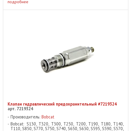
подробнее
Клапан гидравлический предохранительный #7219324
арт. 7219324
Производитель:
Bobcat
Bobcat: S130, T320, T300, T250, T200, T190, T180, T140,
T110, S850, S770, S750, S740, S650, S630, S595, S590, S570,