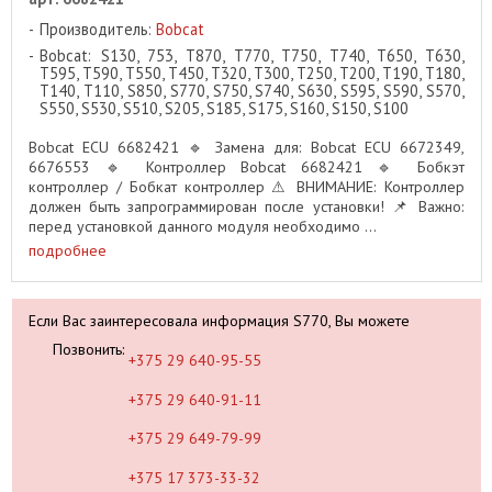
Производитель:
Bobcat
Bobcat: S130, 753, T870, T770, T750, T740, T650, T630,
T595, T590, T550, T450, T320, T300, T250, T200, T190, T180,
T140, T110, S850, S770, S750, S740, S630, S595, S590, S570,
S550, S530, S510, S205, S185, S175, S160, S150, S100
Bobcat ECU 6682421 🔹 Замена для: Bobcat ECU 6672349,
6676553 🔹 Контроллер Bobcat 6682421 🔹 Бобкэт
контроллер / Бобкат контроллер ⚠ ВНИМАНИЕ: Контроллер
должен быть запрограммирован после установки! 📌 Важно:
перед установкой данного модуля необходимо ...
подробнее
Если Вас заинтересовала информация S770, Вы можете
Позвонить:
+375 29 640-95-55
+375 29 640-91-11
+375 29 649-79-99
+375 17 373-33-32