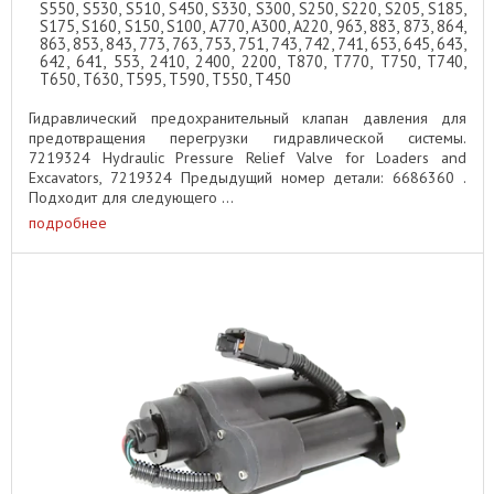
S550, S530, S510, S450, S330, S300, S250, S220, S205, S185,
S175, S160, S150, S100, A770, A300, A220, 963, 883, 873, 864,
863, 853, 843, 773, 763, 753, 751, 743, 742, 741, 653, 645, 643,
642, 641, 553, 2410, 2400, 2200, T870, T770, T750, T740,
T650, T630, T595, T590, T550, T450
Гидравлический предохранительный клапан давления для
предотвращения перегрузки гидравлической системы.
7219324 Hydraulic Pressure Relief Valve for Loaders and
Excavators, 7219324 Предыдущий номер детали: 6686360 .
Подходит для следующего ...
подробнее