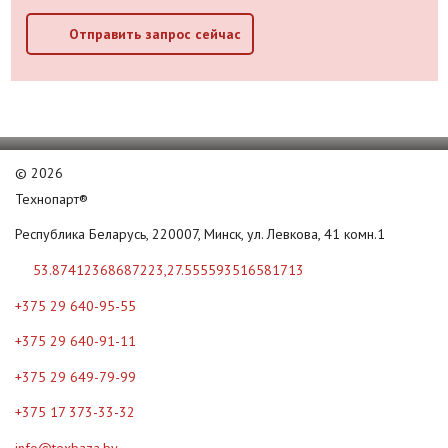
Отправить запрос сейчас
©
2026
Технопарт®
Республика Беларусь, 220007, Минск, ул. Левкова, 41 комн.1
53.87412368687223,27.555593516581713
+375 29 640-95-55
+375 29 640-91-11
+375 29 649-79-99
+375 17 373-33-32
info@texbaza.by