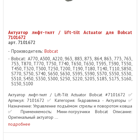
Актуатор лифт-тилт / lift-tilt Actuator для Bobcat
7101672
арт. 7101672
Производитель:
Bobcat
Bobcat: A770, A300, A220, 963, 883, 873, 864, 863, 773, 763,
753, T870, T770, T750, T740, T650, T630, T595, T590, T550,
T450, T320, T300, T250, T200, T190, T180, T140, T110, S850,
S770, S750, S740, S650, S630, S595, S590, S570, S550, S530,
S510, S450, S330, S300, S250, S220, S205, S185, S175, S160,
S150, S100
Актуатор лифт-тилт / Lift-Tilt Actuator Bobcat #7101672 ✅
Артикул: 7101672 ✅ Категория: Гидравлика - Актуаторы ✅
Назначение: Управление подъёмом стрелы и поворотом ковша
✅ Применяемость: Мини-погрузчики Bobcat Описание:
Оригинальный актуатор ...
подробнее