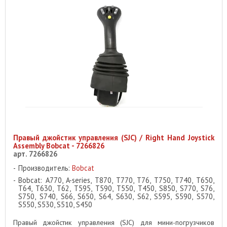
Правый джойстик управления (SJC) / Right Hand Joystick
Assembly Bobcat - 7266826
арт. 7266826
Производитель:
Bobcat
Bobcat: A770, A-series, T870, T770, T76, T750, T740, T650,
T64, T630, T62, T595, T590, T550, T450, S850, S770, S76,
S750, S740, S66, S650, S64, S630, S62, S595, S590, S570,
S550, S530, S510, S450
Правый джойстик управления (SJC) для мини-погрузчиков