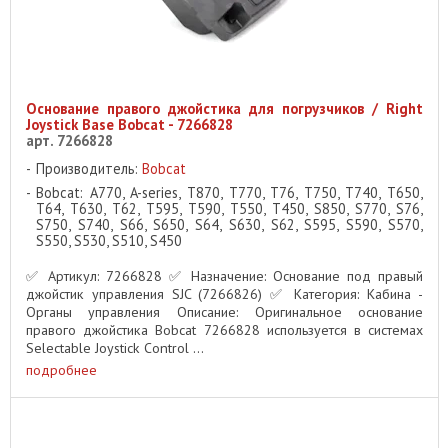
Основание правого джойстика для погрузчиков / Right
Joystick Base Bobcat - 7266828
арт. 7266828
Производитель:
Bobcat
Bobcat: A770, A-series, T870, T770, T76, T750, T740, T650,
T64, T630, T62, T595, T590, T550, T450, S850, S770, S76,
S750, S740, S66, S650, S64, S630, S62, S595, S590, S570,
S550, S530, S510, S450
✅ Артикул: 7266828 ✅ Назначение: Основание под правый
джойстик управления SJC (7266826) ✅ Категория: Кабина -
Органы управления Описание: Оригинальное основание
правого джойстика Bobcat 7266828 используется в системах
Selectable Joystick Control ...
подробнее