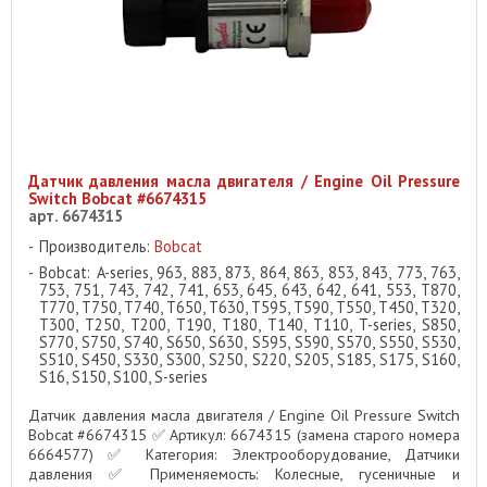
Датчик давления масла двигателя / Engine Oil Pressure
Switch Bobcat #6674315
арт. 6674315
Производитель:
Bobcat
Bobcat: A-series, 963, 883, 873, 864, 863, 853, 843, 773, 763,
753, 751, 743, 742, 741, 653, 645, 643, 642, 641, 553, T870,
T770, T750, T740, T650, T630, T595, T590, T550, T450, T320,
T300, T250, T200, T190, T180, T140, T110, T-series, S850,
S770, S750, S740, S650, S630, S595, S590, S570, S550, S530,
S510, S450, S330, S300, S250, S220, S205, S185, S175, S160,
S16, S150, S100, S-series
Датчик давления масла двигателя / Engine Oil Pressure Switch
Bobcat #6674315 ✅ Артикул: 6674315 (замена старого номера
6664577) ✅ Категория: Электрооборудование, Датчики
давления ✅ Применяемость: Колесные, гусеничные и