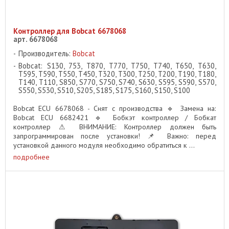
Контроллер для Bobcat 6678068
арт. 6678068
Производитель:
Bobcat
Bobcat: S130, 753, T870, T770, T750, T740, T650, T630,
T595, T590, T550, T450, T320, T300, T250, T200, T190, T180,
T140, T110, S850, S770, S750, S740, S630, S595, S590, S570,
S550, S530, S510, S205, S185, S175, S160, S150, S100
Bobcat ECU 6678068 - Снят с производства 🔹 Замена на:
Bobcat ECU 6682421 🔹 Бобкэт контроллер / Бобкат
контроллер ⚠ ВНИМАНИЕ: Контроллер должен быть
запрограммирован после установки! 📌 Важно: перед
установкой данного модуля необходимо обратиться к ...
подробнее