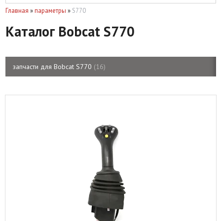
Главная
»
параметры
»
S770
Каталог Bobcat S770
запчасти для Bobcat S770
16