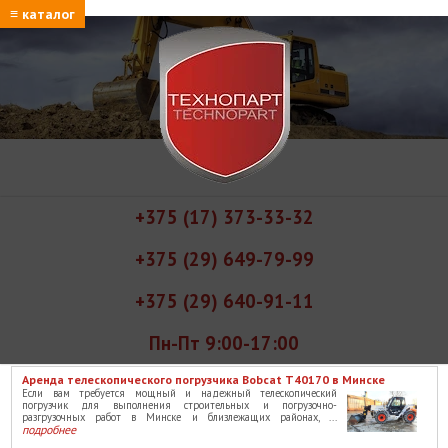
≡ каталог
+375 (17) 373-33-32
+375 (29) 649-79-99
+375 (29) 640-91-11
Пн-Пт 9:00-17:00
Аренда телескопического погрузчика Bobcat T40170 в Минске
Если вам требуется мощный и надежный телескопический
погрузчик для выполнения строительных и погрузочно-
разгрузочных работ в Минске и близлежащих районах, ...
подробнее