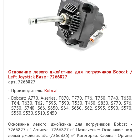
Основание левого джойстика для погрузчиков Bobcat /
Left Joystick Base - 7266827
арт. 7266827
Производитель:
Bobcat
Bobcat: A770, A-series, T870, T770, T76, T750, T740, T650,
T64, T630, T62, T595, T590, T550, T450, S850, S770, S76,
S750, S740, S66, S650, S64, S630, S62, S595, S590, S570,
S550, S530, S510, S450
Основание левого джойстика для погрузчиков Bobcat -
7266827 ✅ Артикул: 7266827 ✅ Назначение: Основание под
левый джойстик SJC (7266825) ✅ Категория: Кабина - Органы