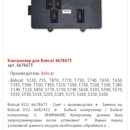
Контроллер для Bobcat 6678673
арт. 6678673
Производитель:
Bobcat
Bobcat: S130, 753, T870, T770, T750, T740, T650, T630,
T595, T590, T550, T450, T320, T300, T250, T200, T190, T180,
T140, T110, S850, S770, S750, S740, S630, S595, S590, S570,
S550, S530, S510, S205, S185, S175, S160, S150, S100
Bobcat ECU 6678673 - Снят с производства 🔹 Замена на:
Bobcat ECU 6682421 🔹 Бобкэт контроллер / Бобкат
контроллер ⚠ ВНИМАНИЕ: Контроллер должен быть
запрограммирован после установки! 📌 Важно: перед
установкой данного модуля необходимо обратиться к ...