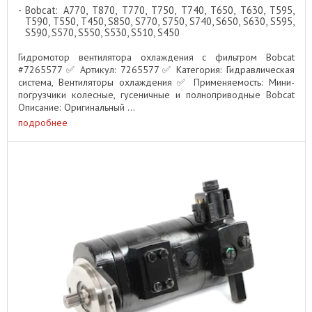
Bobcat: A770, T870, T770, T750, T740, T650, T630, T595,
T590, T550, T450, S850, S770, S750, S740, S650, S630, S595,
S590, S570, S550, S530, S510, S450
Гидромотор вентилятора охлаждения с фильтром Bobcat
#7265577 ✅ Артикул: 7265577 ✅ Категория: Гидравлическая
система, Вентиляторы охлаждения ✅ Применяемость: Мини-
погрузчики колесные, гусеничные и полноприводные Bobcat
Описание: Оригинальный ...
подробнее