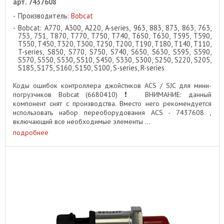
арт. 7437608
Производитель:
Bobcat
Bobcat: A770, A300, A220, A-series, 963, 883, 873, 863, 763,
753, 751, T870, T770, T750, T740, T650, T630, T595, T590,
T550, T450, T320, T300, T250, T200, T190, T180, T140, T110,
T-series, S850, S770, S750, S740, S650, S630, S595, S590,
S570, S550, S530, S510, S450, S330, S300, S250, S220, S205,
S185, S175, S160, S150, S100, S-series, R-series
Коды ошибок контроллера джойстиков ACS / SJC для мини-
погрузчиков Bobcat (6680410) ❗ ️ ВНИМАНИЕ: данный
компонент снят с производства. Вместо него рекомендуется
использовать набор переоборудования ACS - 7437608 ,
включающий все необходимые элементы ...
подробнее