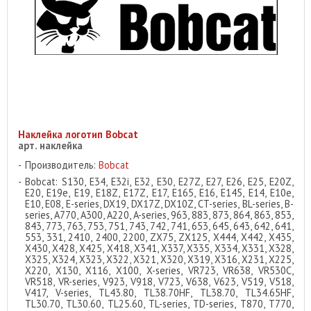
Наклейка логотип Bobcat
арт. наклейка
Производитель:
Bobcat
Bobcat: S130, E34, E32i, E32, E30, E27Z, E27, E26, E25, E20Z,
E20, E19e, E19, E18Z, E17Z, E17, E165, E16, E145, E14, E10e,
E10, E08, E-series, DX19, DX17Z, DX10Z, CT-series, BL-series, B-
series, A770, A300, A220, A-series, 963, 883, 873, 864, 863, 853,
843, 773, 763, 753, 751, 743, 742, 741, 653, 645, 643, 642, 641,
553, 331, 2410, 2400, 2200, ZX75, ZX125, X444, X442, X435,
X430, X428, X425, X418, X341, X337, X335, X334, X331, X328,
X325, X324, X323, X322, X321, X320, X319, X316, X231, X225,
X220, X130, X116, X100, X-series, VR723, VR638, VR530C,
VR518, VR-series, V923, V918, V723, V638, V623, V519, V518,
V417, V-series, TL43.80, TL38.70HF, TL38.70, TL34.65HF,
TL30.70, TL30.60, TL25.60, TL-series, TD-series, T870, T770,