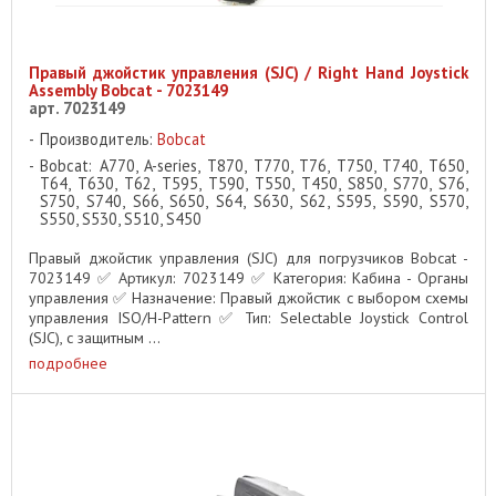
Правый джойстик управления (SJC) / Right Hand Joystick
Assembly Bobcat - 7023149
арт. 7023149
Производитель:
Bobcat
Bobcat: A770, A-series, T870, T770, T76, T750, T740, T650,
T64, T630, T62, T595, T590, T550, T450, S850, S770, S76,
S750, S740, S66, S650, S64, S630, S62, S595, S590, S570,
S550, S530, S510, S450
Правый джойстик управления (SJC) для погрузчиков Bobcat -
7023149 ✅ Артикул: 7023149 ✅ Категория: Кабина - Органы
управления ✅ Назначение: Правый джойстик с выбором схемы
управления ISO/H-Pattern ✅ Тип: Selectable Joystick Control
(SJC), с защитным ...
подробнее