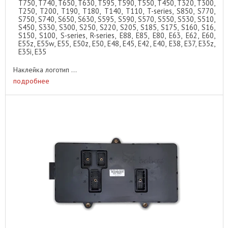
T750, T740, T650, T630, T595, T590, T550, T450, T320, T300,
T250, T200, T190, T180, T140, T110, T-series, S850, S770,
S750, S740, S650, S630, S595, S590, S570, S550, S530, S510,
S450, S330, S300, S250, S220, S205, S185, S175, S160, S16,
S150, S100, S-series, R-series, E88, E85, E80, E63, E62, E60,
E55z, E55w, E55, E50z, E50, E48, E45, E42, E40, E38, E37, E35z,
E35i, E35
Наклейка логотип ...
подробнее