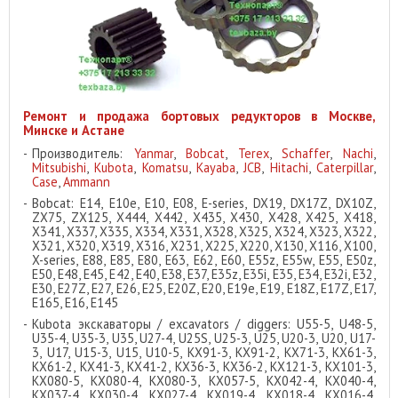
Ремонт и продажа бортовых редукторов в Москве,
Минске и Астане
Производитель:
Yanmar
,
Bobcat
,
Terex
,
Schaffer
,
Nachi
,
Mitsubishi
,
Kubota
,
Komatsu
,
Kayaba
,
JCB
,
Hitachi
,
Caterpillar
,
Case
,
Ammann
Bobcat: E14, E10e, E10, E08, E-series, DX19, DX17Z, DX10Z,
ZX75, ZX125, X444, X442, X435, X430, X428, X425, X418,
X341, X337, X335, X334, X331, X328, X325, X324, X323, X322,
X321, X320, X319, X316, X231, X225, X220, X130, X116, X100,
X-series, E88, E85, E80, E63, E62, E60, E55z, E55w, E55, E50z,
E50, E48, E45, E42, E40, E38, E37, E35z, E35i, E35, E34, E32i, E32,
E30, E27Z, E27, E26, E25, E20Z, E20, E19e, E19, E18Z, E17Z, E17,
E165, E16, E145
Kubota экскаваторы / excavators / diggers: U55-5, U48-5,
U35-4, U35-3, U35, U27-4, U25S, U25-3, U25, U20-3, U20, U17-
3, U17, U15-3, U15, U10-5, KX91-3, KX91-2, KX71-3, KX61-3,
KX61-2, KX41-3, KX41-2, KX36-3, KX36-2, KX121-3, KX101-3,
KX080-5, KX080-4, KX080-3, KX057-5, KX042-4, KX040-4,
KX037-4, KX030-4, KX027-4, KX019-4, KX018-4, KX016-4,