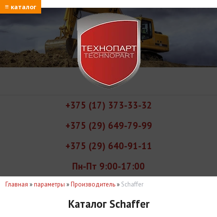
≡ каталог
+375 (17) 373-33-32
+375 (29) 649-79-99
+375 (29) 640-91-11
Пн-Пт 9:00-17:00
Главная
»
параметры
»
Производитель
»
Schaffer
Каталог Schaffer