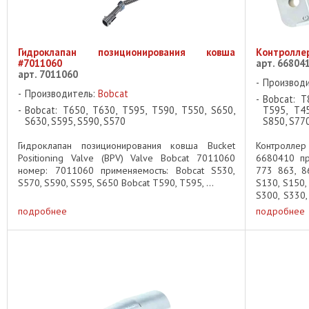
Гидроклапан позиционирования ковша
Контроллер
#7011060
арт. 66804
арт. 7011060
Производ
Производитель:
Bobcat
Bobcat: T
Bobcat: T650, T630, T595, T590, T550, S650,
T595, T45
S630, S595, S590, S570
S850, S770
Гидроклапан позиционирования ковша Bucket
Контроллер
Positioning Valve (BPV) Valve Bobcat 7011060
6680410 пр
номер: 7011060 применяемость: Bobcat S530,
773 863, 8
S570, S590, S595, S650 Bobcat T590, T595, ...
S130, S150,
S300, S330,
S595, S630, 
подробнее
подробнее