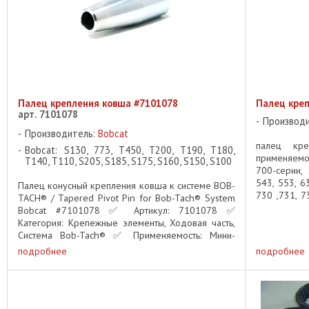
Палец крепления ковша #7101078
Палец креп
арт. 7101078
Производ
Производитель:
Bobcat
палец кре
Bobcat: S130, 773, T450, T200, T190, T180,
применяемо
T140, T110, S205, S185, S175, S160, S150, S100
700-серии, 
543, 553, 6
Палец конусный крепления ковша к системе BOB-
730 ,731, 7
TACH® / Tapered Pivot Pin for Bob-Tach® System
7753, ...
Bobcat #7101078 ✅ Артикул: 7101078 ✅
Категория: Крепежные элементы, Ходовая часть,
Система Bob-Tach® ✅ Применяемость: Мини-
погрузчики и гусеничные погрузчики ...
подробнее
подробнее