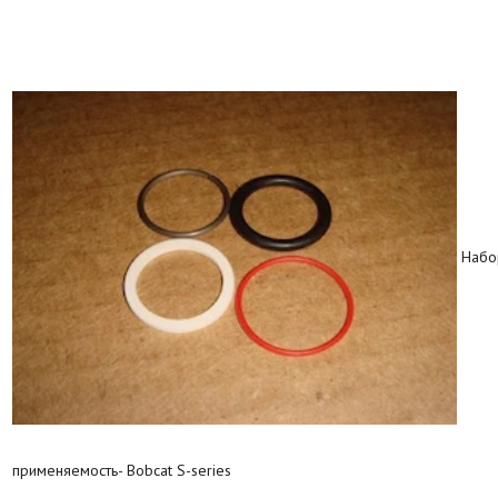
Набо
применяемость- Bobcat S-series