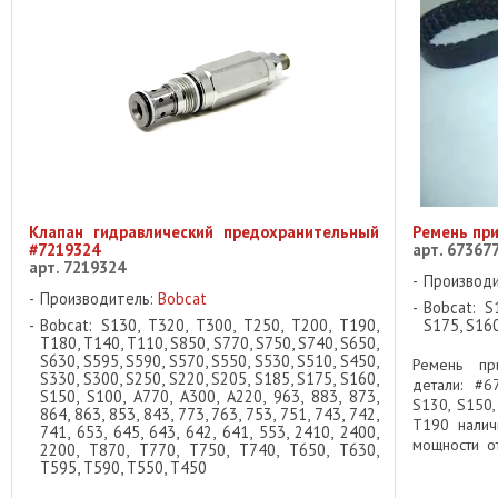
Клапан гидравлический предохранительный
Ремень при
#7219324
арт. 67367
арт. 7219324
Производ
Производитель:
Bobcat
Bobcat: S
Bobcat: S130, T320, T300, T250, T200, T190,
S175, S160
T180, T140, T110, S850, S770, S750, S740, S650,
S630, S595, S590, S570, S550, S530, S510, S450,
Ремень пр
S330, S300, S250, S220, S205, S185, S175, S160,
детали: #6
S150, S100, A770, A300, A220, 963, 883, 873,
S130, S150,
864, 863, 853, 843, 773, 763, 753, 751, 743, 742,
T190 налич
741, 653, 645, 643, 642, 641, 553, 2410, 2400,
мощности от
2200, T870, T770, T750, T740, T650, T630,
Bobcat hydra
T595, T590, T550, T450