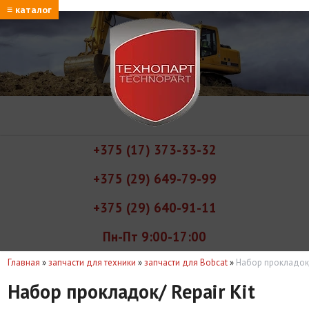
≡ каталог
+375 (17) 373-33-32
+375 (29) 649-79-99
+375 (29) 640-91-11
Пн-Пт 9:00-17:00
Главная
»
запчасти для техники
»
запчасти для Bobcat
»
Набор прокладок/ 
Набор прокладок/ Repair Kit