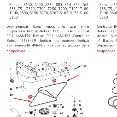
Bobcat: S130, A300, A220, 883, 864, 863, 763,
Bobcat: S
753, 751, T320, T300, T250, T200, T190, T180,
753, 751,
T140, S300, S250, S220, S205, S185, S175, S160,
T140, S300
S150
S150
Электронный блок управления для мини
Controller 
погрузчика Bobcat Bobcat ECU 6682422 Bobcat
Bobcat ECU
ECU 6688439 Bobcat ECU 6682422 Controller
должен быть
Bobcat 6688439 Бобкэт контроллер Бобкат
📌 Важно: 
контроллер ВНИМАНИЕ: контроллер должен быть
обратитьс
запрограммирован после установки ...
программиро
подробнее
подробнее