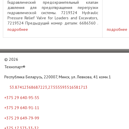
Гидравлический предохранительный клапан
давления для предотвращения перегрузки
гидравлической системы. 7219324 Hydraulic
Pressure Relief Valve for Loaders and Excavators,
7219324 Предыдущий номер детали: 6686360 .
Подходит для следующего ...
подробнее
подробнее
©
2026
Технопарт®
Республика Беларусь, 220007, Минск, ул. Левкова, 41 комн.1
53.87412368687223,27.555593516581713
+375 29 640-95-55
+375 29 640-91-11
+375 29 649-79-99
+375 17 373-33-32