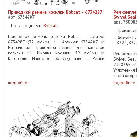
Приводной ремень косилки Bobcat – 6734287
Ремкомплек
арт. 6734287
Swivel Sea
арт. 73008
Производитель:
Bobcat
Производ
Приводной ремень косилки Bobcat – артикул
Bobcat: E2
6734287 (72 дюйма) ✅ Артикул: 6734287 ✅
X324, X32
Назначение: Приводной ремень для навесной
косилки ✅ Ширина косилки: 72 дюйма ✅
Ремкомплек
Категория: Навесное оборудование – Ремни
Swivel Seal
Описание: Оригинальный приводной ремень
7300855 ✅ 
Bobcat ...
Уплотнения 
экскаватор
ремкомплект
подробнее
подробнее