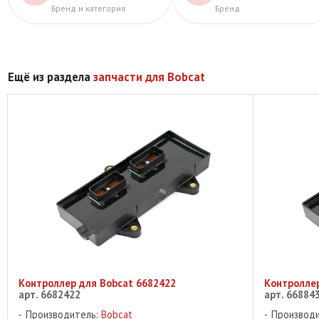
Бренд и категория
Бренд
Ещё из раздела
запчасти для Bobcat
Контроллер для Bobcat 6682422
Контроллер
арт. 6682422
арт. 66884
Производитель:
Bobcat
Производ