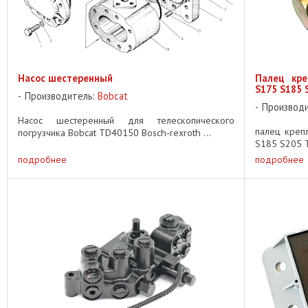
Насос шестеренный
Палец кре
S175 S185 
Производитель:
Bobcat
Производ
Насос шестеренный для телескопического
палец креп
погрузчика Bobcat TD40150 Bosch-rexroth ...
S185 S205 T
подробнее
подробнее