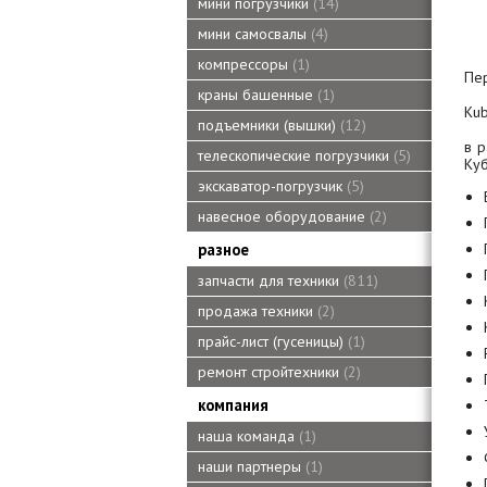
мини погрузчики
14
мини самосвалы
4
компрессоры
1
Пер
краны башенные
1
Kub
подъемники (вышки)
12
в 
телескопические погрузчики
5
Куб
экскаватор-погрузчик
5
навесное оборудование
2
разное
запчасти для техники
811
продажа техники
2
прайс-лист (гусеницы)
1
ремонт стройтехники
2
компания
наша команда
1
наши партнеры
1