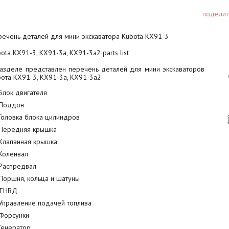
поделит
ечень деталей для мини экскаватора Kubota KX91-3
ota KX91-3, KX91-3a, KX91-3a2 parts list
разделе представлен перечень деталей для мини экскаваторов
ота KX91-3, KX91-3a, KX91-3a2
Блок двигателя
Поддон
Головка блока цилиндров
Передняя крышка
Клапанная крышка
Коленвал
Распредвал
Поршня, кольца и шатуны
ТНВД
Управление подачей топлива
Форсунки
Генератор