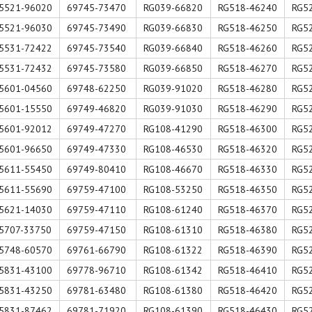
5521-96020
69745-73470
RG039-66820
RG518-46240
RG5
5521-96030
69745-73490
RG039-66830
RG518-46250
RG5
5531-72422
69745-73540
RG039-66840
RG518-46260
RG5
5531-72432
69745-73580
RG039-66850
RG518-46270
RG5
5601-04560
69748-62250
RG039-91020
RG518-46280
RG5
5601-15550
69749-46820
RG039-91030
RG518-46290
RG5
5601-92012
69749-47270
RG108-41290
RG518-46300
RG5
5601-96650
69749-47330
RG108-46530
RG518-46320
RG5
5611-55450
69749-80410
RG108-46670
RG518-46330
RG5
5611-55690
69759-47100
RG108-53250
RG518-46350
RG5
5621-14030
69759-47110
RG108-61240
RG518-46370
RG5
5707-33750
69759-47150
RG108-61310
RG518-46380
RG5
5748-60570
69761-66790
RG108-61322
RG518-46390
RG5
5831-43100
69778-96710
RG108-61342
RG518-46410
RG5
5831-43250
69781-63480
RG108-61380
RG518-46420
RG5
5831-87462
69781-71920
RG108-61390
RG518-46430
RG5