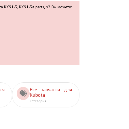
ta KX91-3, KX91-3a parts, p2 Вы можете:
ры
Все запчасти для
Kubota
Категория