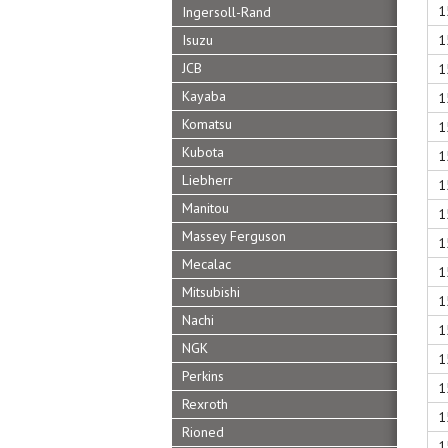
1
Ingersoll-Rand
1
Isuzu
JCB
1
Kayaba
1
Komatsu
1
Kubota
1
Liebherr
1
Manitou
1
Massey Ferguson
1
Mecalac
1
Mitsubishi
1
Nachi
1
NGK
1
Perkins
1
Rexroth
1
Rioned
1