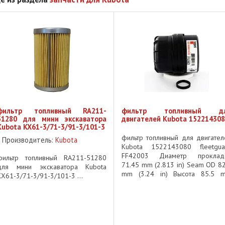
фильтр топливный RA211-
фильтр топливный д
51280 для мини экскаватора
двигателей Kubota 15221430
Kubota KX61-3/71-3/91-3/101-3
фильтр топливный для двигател
Производитель:
Kubota
Kubota 1522143080 fleetgua
FF42003 Диаметр проклад
фильтр топливный RA211-51280
71.45 mm (2.813 in) Seam OD 82
для мини экскаватора Kubota
mm (3.24 in) Высота 85.5 
KX61-3/71-3/91-3/101-3 ...
(3.366 in) Резьба M20 X 1.5-
INT NO цена - договорная налич
- в ...