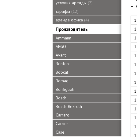
условия аренды
2
тарифы
12
аренда офиса
4
1
1
Производитель
1
Ammann
ARGO
1
Avant
1
Benford
1
Bobcat
1
Bomag
1
Bonfiglioli
1
Bosch
1
Bosch-Rexroth
1
Carraro
1
Carrier
1
Case
1