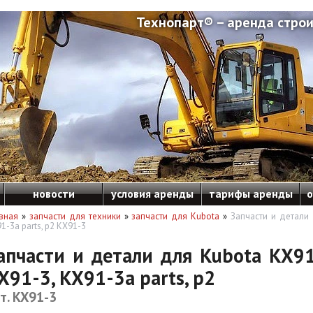
Технопарт® – аренда строи
новости
условия аренды
тарифы аренды
о
вная
»
запчасти для техники
»
запчасти для Kubota
»
Запчасти и детали 
1-3a parts, p2 KX91-3
апчасти и детали для Kubota KX91
X91-3, KX91-3a parts, p2
т. KX91-3