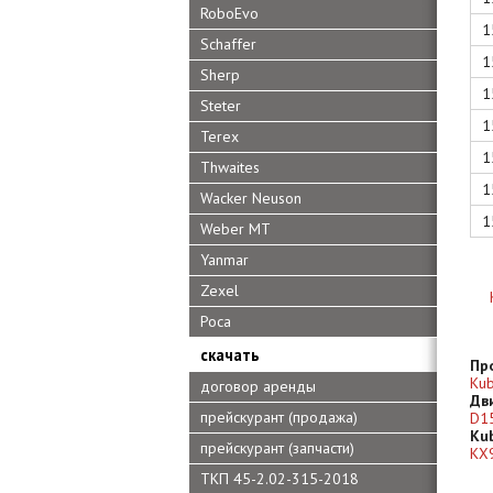
RoboEvo
1
Schaffer
1
Sherp
1
Steter
1
Terex
1
Thwaites
1
Wacker Neuson
1
Weber MT
Yanmar
Zexel
Роса
скачать
Пр
Kub
договор аренды
Дв
прейскурант (продажа)
D1
Kub
прейскурант (запчасти)
KX
ТКП 45-2.02-315-2018