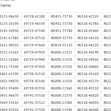
Стартер
5221-96650
69728-62180
RD451-73730
RG518-42520
RG5
5225-16190
69729-46350
RD451-73750
RG518-42580
RG5
5241-36950
69729-47340
RD451-73780
RG518-43460
RG5
5241-67580
69729-47510
RD809-53730
RG518-44110
RG5
5261-96010
69729-47660
RD819-53110
RG518-44120
RG5
5321-25163
69729-47930
RG008-21512
RG518-44290
RG5
5321-51060
69729-47940
RG008-21520
RG518-44360
RG5
5321-73340
69729-47950
RG008-21530
RG518-44860
RG5
5401-63390
69738-92310
RG008-21540
RG518-45260
RG5
5451-94070
69738-92340
RG008-21550
RG518-45270
RG5
5451-95400
69738-92350
RG008-21560
RG518-45310
RG5
5451-96670
69741-53510
RG008-21570
RG518-46020
RG5
5469-33610
69741-53512
RG008-21580
RG518-46030
RG5
5469-97010
69741-57530
RG008-21590
RG518-46040
RG5