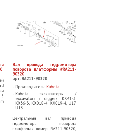
ля
Вал привода гидромотора
80
поворота платформы #RA211-
90320
арт. RA211-90320
ей
rd
Производитель:
Kubota
ки
Kubota экскаваторы /
.3
excavators / diggers: KX41-3,
mm
KX36-3, KX018-4, KX019-4, U17,
6H
U15
ие
Центральный вал привода
гидромотора поворота
платформы номер RA211-90320,