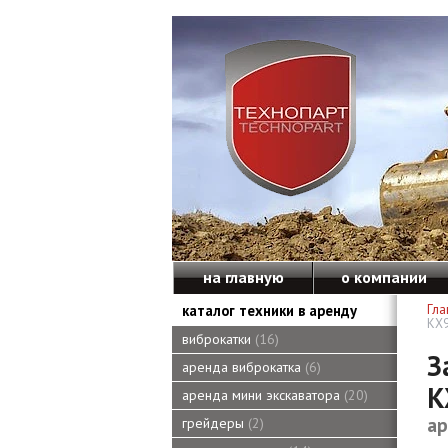
на главную
о компании
каталог техники в аренду
Гла
KX9
виброкатки
16
З
аренда виброкатка
6
K
аренда мини экскаватора
20
ар
грейдеры
2