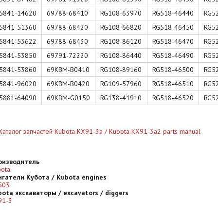
5841-14620
69788-68410
RG108-63970
RG518-46440
RG5
5841-51360
69788-68420
RG108-66820
RG518-46450
RG5
5841-53622
69788-68430
RG108-86120
RG518-46470
RG5
5841-53850
69791-72220
RG108-86440
RG518-46490
RG5
5841-53860
69KBM-B0410
RG108-89160
RG518-46500
RG5
5841-96020
69KBM-B0420
RG109-57960
RG518-46510
RG5
5881-64090
69KBM-G0150
RG138-41910
RG518-46520
RG5
Каталог запчастей Kubota KX91-3a / Kubota KX91-3a2 parts manual
оизводитель
ota
игатели Кубота / Kubota engines
503
ota экскаваторы / excavators / diggers
91-3