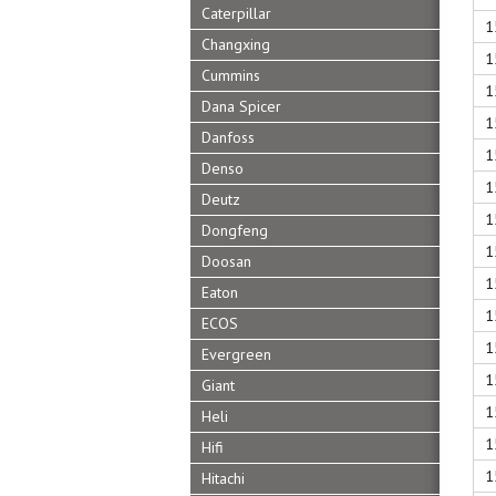
Caterpillar
1
Changxing
1
Cummins
1
Dana Spicer
1
Danfoss
1
Denso
1
Deutz
1
Dongfeng
1
Doosan
1
Eaton
1
ECOS
1
Evergreen
1
Giant
1
Heli
1
Hifi
1
Hitachi