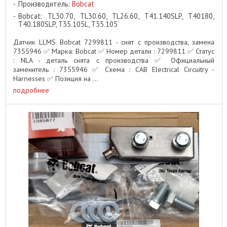
Производитель:
Bobcat
Bobcat: TL30.70, TL30.60, TL26.60, T41.140SLP, T40180,
T40.180SLP, T35.105L, T35.105
Датчик LLMS Bobcat 7299811 - снят с производства, замена
7355946 ✅ Марка: Bobcat ✅ Номер детали : 7299811 ✅ Статус
: NLA - деталь снята с производства ✅ Официальный
заменитель : 7355946 ✅ Схема : CAB Electrical Circuitry -
Harnesses ✅ Позиция на ...
подробнее