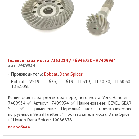
Главная пара моста 7353214 / 46946720 - #7409934
арт. 7409934
Производитель:
Bobcat
,
Dana Spicer
Bobcat: V519, TL623, TL619, TL519, TL30.70, TL30.60,
T35.105L
Коническая пара редуктора переднего моста VersaHandler -
7409934 ✅ Артикул: 7409934 ✅ Наименование: BEVEL GEAR
SET ✅ Применение: Передний мост телескопических
погрузчиков VersaHandler ✅ Производитель моста: Dana Spicer
✅ Номер Dana Spicer: 10086838 ...
подробнее