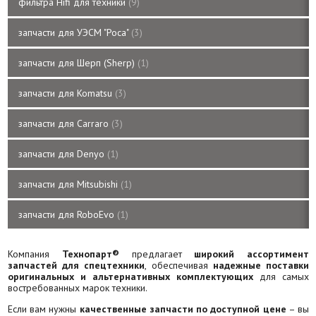
фильтра Hifi для техники
9
запчасти для УЭСМ "Роса"
3
запчасти для Шерп (Sherp)
1
запчасти для Komatsu
3
запчасти для Carraro
3
запчасти для Denyo
1
запчасти для Mitsubishi
1
запчасти для RoboEvo
1
Компания
Технопарт®
предлагает
широкий ассортимент
запчастей для спецтехники
, обеспечивая
надежные поставки
оригинальных и альтернативных комплектующих
для самых
востребованных марок техники.
Если вам нужны
качественные запчасти по доступной цене
– вы