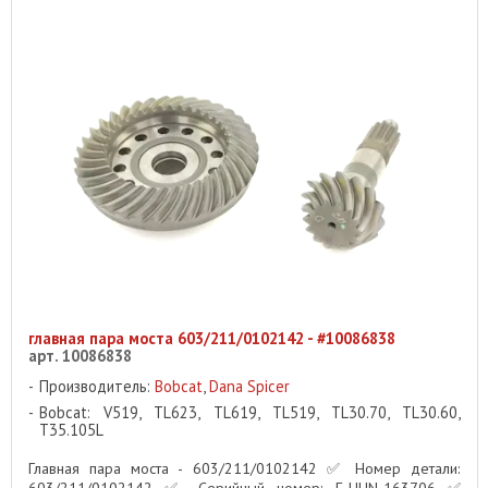
главная пара моста 603/211/0102142 - #10086838
арт. 10086838
Производитель:
Bobcat
,
Dana Spicer
Bobcat: V519, TL623, TL619, TL519, TL30.70, TL30.60,
T35.105L
Главная пара моста - 603/211/0102142 ✅ Номер детали:
603/211/0102142 ✅ Серийный номер: E-HUN-163706 ✅