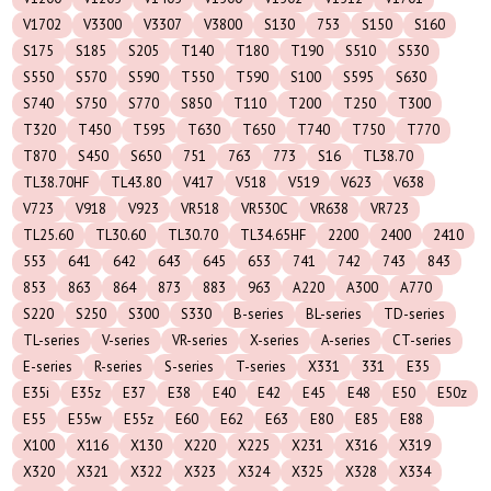
V1702
V3300
V3307
V3800
S130
753
S150
S160
S175
S185
S205
T140
T180
T190
S510
S530
S550
S570
S590
T550
T590
S100
S595
S630
S740
S750
S770
S850
T110
T200
T250
T300
T320
T450
T595
T630
T650
T740
T750
T770
T870
S450
S650
751
763
773
S16
TL38.70
TL38.70HF
TL43.80
V417
V518
V519
V623
V638
V723
V918
V923
VR518
VR530C
VR638
VR723
TL25.60
TL30.60
TL30.70
TL34.65HF
2200
2400
2410
553
641
642
643
645
653
741
742
743
843
853
863
864
873
883
963
A220
A300
A770
S220
S250
S300
S330
B-series
BL-series
TD-series
TL-series
V-series
VR-series
X-series
A-series
CT-series
E-series
R-series
S-series
T-series
X331
331
E35
E35i
E35z
E37
E38
E40
E42
E45
E48
E50
E50z
E55
E55w
E55z
E60
E62
E63
E80
E85
E88
X100
X116
X130
X220
X225
X231
X316
X319
X320
X321
X322
X323
X324
X325
X328
X334