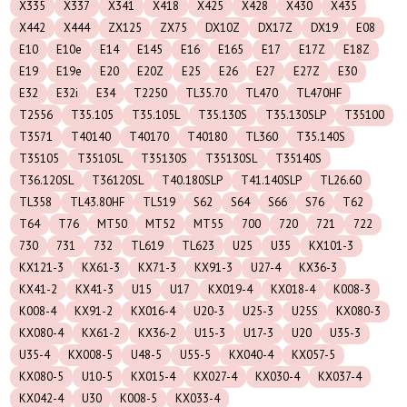
X335
X337
X341
X418
X425
X428
X430
X435
X442
X444
ZX125
ZX75
DX10Z
DX17Z
DX19
E08
E10
E10e
E14
E145
E16
E165
E17
E17Z
E18Z
E19
E19e
E20
E20Z
E25
E26
E27
E27Z
E30
E32
E32i
E34
T2250
TL35.70
TL470
TL470HF
T2556
T35.105
T35.105L
T35.130S
T35.130SLP
T35100
T3571
T40140
T40170
T40180
TL360
T35.140S
T35105
T35105L
T35130S
T35130SL
T35140S
T36.120SL
T36120SL
T40.180SLP
T41.140SLP
TL26.60
TL358
TL43.80HF
TL519
S62
S64
S66
S76
T62
T64
T76
MT50
MT52
MT55
700
720
721
722
730
731
732
TL619
TL623
U25
U35
KX101-3
KX121-3
KX61-3
KX71-3
KX91-3
U27-4
KX36-3
KX41-2
KX41-3
U15
U17
KX019-4
KX018-4
K008-3
K008-4
KX91-2
KX016-4
U20-3
U25-3
U25S
KX080-3
KX080-4
KX61-2
KX36-2
U15-3
U17-3
U20
U35-3
U35-4
KX008-5
U48-5
U55-5
KX040-4
KX057-5
KX080-5
U10-5
KX015-4
KX027-4
KX030-4
KX037-4
KX042-4
U30
K008-5
KX033-4