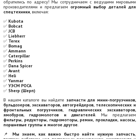
обратились по адресу! Мы сотрудничаем с ведущими мировыми
производителями и предлагаем
огромный выбор деталей для
спецтехники
, включая:
✅
Kubota
✅
Bobcat
✅
JCB
✅
Liebherr
✅
Terex
✅
Bomag
✅
Ammann
✅
Caterpillar
✅
Perkins
✅
Dana Spicer
✅
Avant
✅
Heli
✅
Yanmar
✅
УЭСМ РОСА
✅
Sherp (Шерп)
В нашем каталоге вы найдете
запчасти для мини-погрузчиков,
бульдозеров, экскаваторов, автогрейдеров, телескопических и
фронтальных погрузчиков, гидравлических экскаваторов,
ямобуров, гидромолотов и двигателей
. Мы предлагаем
фильтры, редукторы, гидромоторы, ремни, прокладки, насосы,
поршневые группы и многое другое
.
📌
Мы знаем, как важно быстро найти нужную запчасть
,
поэтому работаем над постоянным расширением ассортимента и