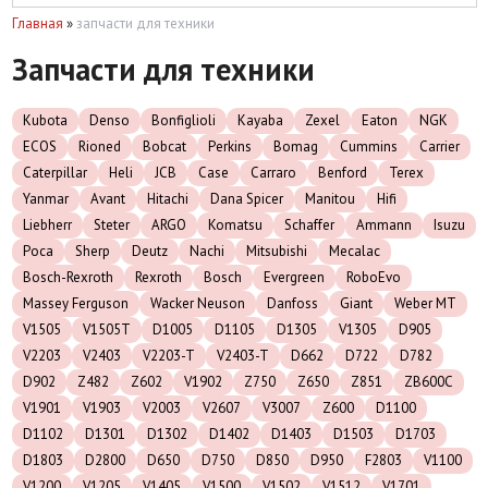
Главная
»
запчасти для техники
Запчасти для техники
Kubota
Denso
Bonfiglioli
Kayaba
Zexel
Eaton
NGK
ECOS
Rioned
Bobcat
Perkins
Bomag
Cummins
Carrier
Caterpillar
Heli
JCB
Case
Carraro
Benford
Terex
Yanmar
Avant
Hitachi
Dana Spicer
Manitou
Hifi
Liebherr
Steter
ARGO
Komatsu
Schaffer
Ammann
Isuzu
Роса
Sherp
Deutz
Nachi
Mitsubishi
Mecalac
Bosch-Rexroth
Rexroth
Bosch
Evergreen
RoboEvo
Massey Ferguson
Wacker Neuson
Danfoss
Giant
Weber MT
V1505
V1505T
D1005
D1105
D1305
V1305
D905
V2203
V2403
V2203-T
V2403-T
D662
D722
D782
D902
Z482
Z602
V1902
Z750
Z650
Z851
ZB600C
V1901
V1903
V2003
V2607
V3007
Z600
D1100
D1102
D1301
D1302
D1402
D1403
D1503
D1703
D1803
D2800
D650
D750
D850
D950
F2803
V1100
V1200
V1205
V1405
V1500
V1502
V1512
V1701