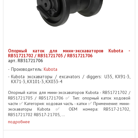
Опорный каток для мини-экскаваторов Kubota -
RB51721702 / RB51721705 / RB51721706
арт. RB51721706
Производитель:
Kubota
Kubota экскаваторы / excavators / diggers: U35, KX91-3,
KX71-3, KX101-3, KX033-4
Опорный каток для мини-экскаваторов Kubota - RB51721702 /
RB51721705 / RB51721706 ✅ Тип: опорный каток ходовой
части ✅ Категория: ходовая часть - катки ✅ Применение: мини-
экскаваторы Kubota ✅ OEM номера: RB517-21702,
RB51721702 RB517-21705, ...
подробнее