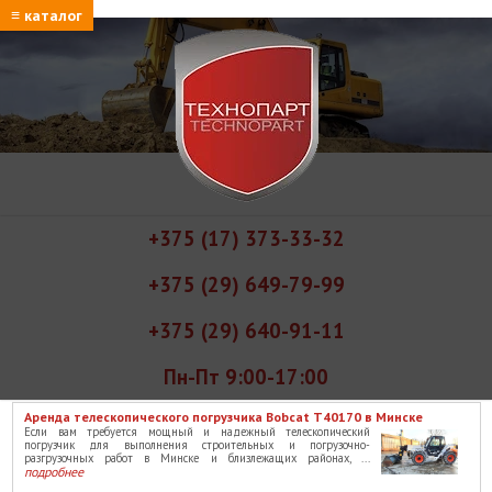
≡ каталог
+375 (17) 373-33-32
+375 (29) 649-79-99
+375 (29) 640-91-11
Пн-Пт 9:00-17:00
Аренда телескопического погрузчика Bobcat T40170 в Минске
Если вам требуется мощный и надежный телескопический
погрузчик для выполнения строительных и погрузочно-
разгрузочных работ в Минске и близлежащих районах, ...
подробнее